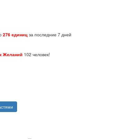
но
276 единиц
за последние 7 дней
к Желаний
102 человек!
астями