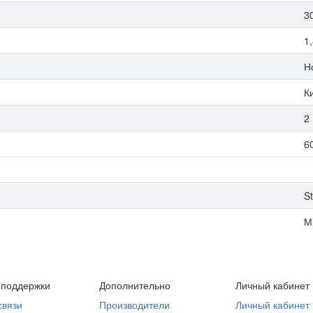
3
1
Н
К
2
6
St
М
 поддержки
Дополнительно
Личный кабинет
связи
Производители
Личный кабинет