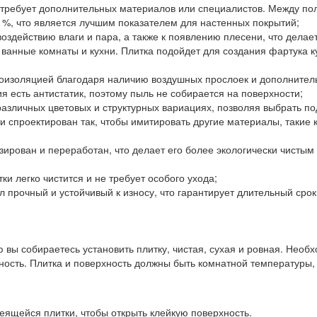
требует дополнительных материалов или специалистов. Между поло
1%, что является лучшим показателем для настенных покрытий;
к воздействию влаги и пара, а также к появлению плесени, что дела
 ванные комнаты и кухни. Плитка подойдет для создания фартука к
еплоизоляцией благодаря наличию воздушных прослоек и дополнит
ия есть антистатик, поэтому пыль не собирается на поверхности;
 различных цветовых и структурных вариациях, позволяя выбрать п
и спроектирован так, чтобы имитировать другие материалы, такие 
изирован и переработан, что делает его более экологически чисты
ки легко чистится и не требует особого ухода;
 прочный и устойчивый к износу, что гарантирует длительный срок
 вы собираетесь установить плитку, чистая, сухая и ровная. Необ
ность. Плитка и поверхность должны быть комнатной температуры,
еящейся плитки, чтобы открыть клейкую поверхность.