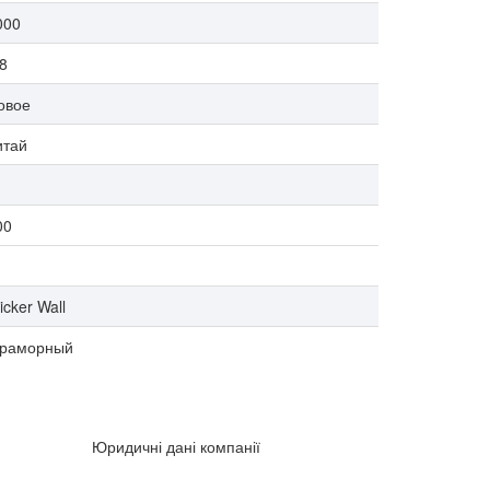
000
,8
овое
итай
00
icker Wall
раморный
Юридичні дані компанії