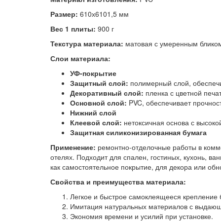
Размер:
610х6101,5 мм
Вес 1 плиты:
900 г
Текстура материала:
матовая с умеренным бликом
Слои материала:
УФ-покрытие
Защитный слой:
полимерный слой, обеспечи
Декоративный слой:
пленка с цветной печа
Основной слой:
PVC, обеспечивает прочност
Нижний слой
Клеевой слой:
нетоксичная основа с высоко
Защитная силиконизированная бумага
Применение:
ремонтно-отделочные работы в комме
отелях. Подходит для спален, гостиных, кухонь, ва
как самостоятельное покрытие, для декора или обн
Свойства и преимущества материала:
Легкое и быстрое самоклеящееся крепление 
Имитация натуральных материалов с выдаю
Экономия времени и усилий при установке.