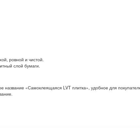
хой, ровной и чистой.
итный слой бумаги.
 название «Самоклеящаяся LVT плитка», удобное для покупателей
вание.