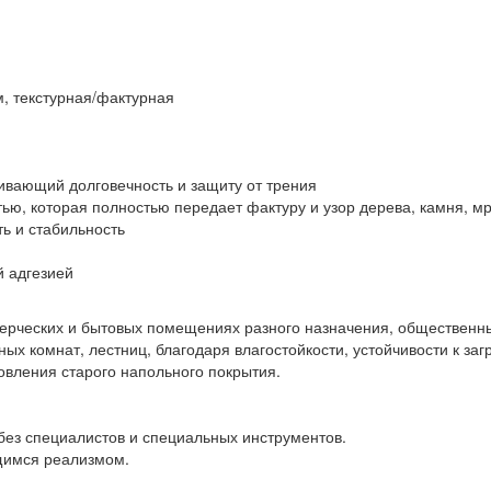
, текстурная/фактурная
вающий долговечность и защиту от трения
тью, которая полностью передает фактуру и узор дерева, камня, м
ь и стабильность
й адгезией
рческих и бытовых помещениях разного назначения, общественны
нных комнат, лестниц, благодаря влагостойкости, устойчивости к за
овления старого напольного покрытия.
без специалистов и специальных инструментов.
щимся реализмом.