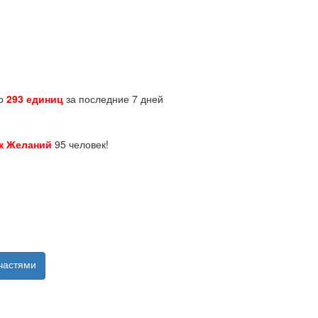
но
293 единиц
за последние 7 дней
к Желаний
95 человек!
частями