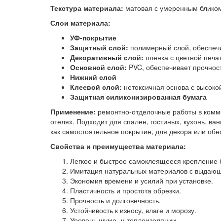
Текстура материала:
матовая с умеренным бликом
Слои материала:
УФ-покрытие
Защитный слой:
полимерный слой, обеспечи
Декоративный слой:
пленка с цветной печа
Основной слой:
PVC, обеспечивает прочност
Нижний слой
Клеевой слой:
нетоксичная основа с высоко
Защитная силиконизированная бумага
Применение:
ремонтно-отделочные работы в комме
отелях. Подходит для спален, гостиных, кухонь, ва
как самостоятельное покрытие, для декора или обн
Свойства и преимущества материала:
Легкое и быстрое самоклеящееся крепление 
Имитация натуральных материалов с выдаю
Экономия времени и усилий при установке.
Пластичность и простота обрезки.
Прочность и долговечность.
Устойчивость к износу, влаге и морозу.
Уровень шумо- и теплоизоляции.