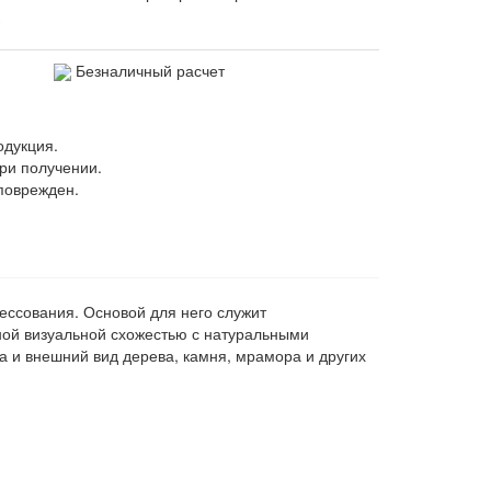
Безналичный расчет
одукция.
ри получении.
поврежден.
ессования. Основой для него служит
ной визуальной схожестью с натуральными
а и внешний вид дерева, камня, мрамора и других