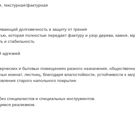
, текстурная/фактурная
вающий долговечность и защиту от трения
тью, которая полностью передает фактуру и узор дерева, камня, м
ь и стабильность
й адгезией
рческих и бытовых помещениях разного назначения, общественны
нных комнат, лестниц, благодаря влагостойкости, устойчивости к за
овления старого напольного покрытия.
без специалистов и специальных инструментов.
щимся реализмом.