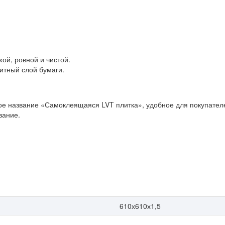
хой, ровной и чистой.
итный слой бумаги.
 название «Самоклеящаяся LVT плитка», удобное для покупателей
вание.
610х610х1,5