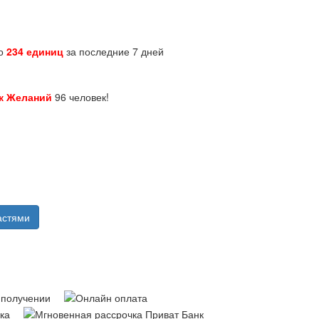
но
234 единиц
за последние 7 дней
к Желаний
96 человек!
астями