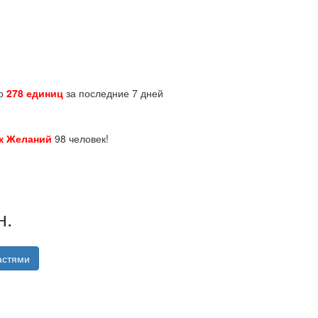
но
278 единиц
за последние 7 дней
к Желаний
98 человек!
н.
астями