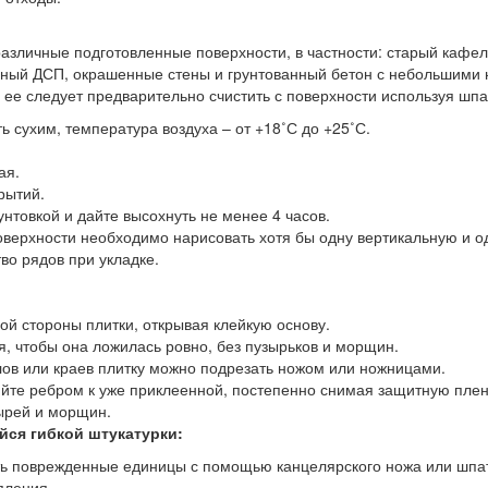
зличные подготовленные поверхности, в частности: старый кафель
ванный ДСП, окрашенные стены и грунтованный бетон с небольшим
ее следует предварительно счистить с поверхности используя шпа
 сухим, температура воздуха – от +18˚С до +25˚С.
ая.
рытий.
нтовкой и дайте высохнуть не менее 4 часов.
верхности необходимо нарисовать хотя бы одну вертикальную и о
во рядов при укладке.
й стороны плитки, открывая клейкую основу.
я, чтобы она ложилась ровно, без пузырьков и морщин.
лов или краев плитку можно подрезать ножом или ножницами.
те ребром к уже приклеенной, постепенно снимая защитную пленк
ырей и морщин.
йся гибкой штукатурки:
ь поврежденные единицы с помощью канцелярского ножа или шпате
пления.