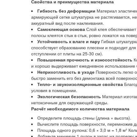
Свойства и преимущества материала
Гибкость без деформации
Материал эластичен
армирующей сетке штукатурка не растягивается, н
аккуратный вид после наклеивания.
Самоклеющая основа
Слой клея обеспечивает
полосы клеятся стык в стык, ровно ложатся на пов
Устойчивость к влаге и пару
Гибкая штукатурка
способствует образованию плесени и подходит для
отступлении от плиты на 25-30 см).
Повышенная прочность и износостойкость
Ко
и хорошо выдерживает ежедневное использование б
Неприхотливость в уходе
Поверхность легко 
быстро заменить его без демонтажа всей поверхнос
Тепло- и звукоизоляционные свойства
Благод
условия в помещении.
Экологическая безопасность
Материал изготав
нетоксичным для окружающей среды.
Расчёт необходимого количества материала
Определите площадь стены (длина × высота).
Вычислите площадь поверхности, перемножив дл
Площадь одного рулона: 0,6 × 3,0 м = 1,8 м² К
Добавьте минимум 1 рулон в запас на подрезку и