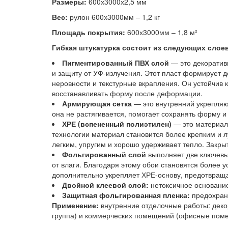
Размеры:
600х3000х2,5 мм
Вес:
рулон 600х3000мм – 1,2 кг
Площадь покрытия:
600х3000мм – 1,8 м²
Гибкая штукатурка состоит из следующих слое
Пигментированный ПВХ слой
— это декоратив
и защиту от УФ-излучения. Этот пласт формирует 
неровности и текстурные вкрапления. Он устойчив 
восстанавливать форму после деформации.
Армирующая сетка
— это внутренний укрепляю
она не растягивается, помогает сохранять форму 
ХРЕ (вспененный полиэтилен)
— это материал,
технологии материал становится более крепким и 
легким, упругим и хорошо удерживает тепло. Закрыт
Фольгированный слой
выполняет две ключевы
от влаги. Благодаря этому обои становятся более 
дополнительно укрепляет ХРЕ-основу, предотвраща
Двойной клеевой слой:
нетоксичное основание
Защитная фольгированная пленка:
предохраня
Применение:
внутренние отделочные работы: декор
группа) и коммерческих помещений (офисные помещ