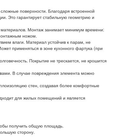
и сложные поверхности. Благодаря встроенной
ции. Это гарантирует стабильную геометрию и
и материалов. Монтаж занимает минимум времени:
 монтажным ножом.
твием влаги. Материал устойчив к парам, не
ожет применяться в зоне кухонного фартука (при
говечность. Покрытие не трескается, не крошится
вами. В случае повреждения элемента можно
еплоизоляцию стен, создавая более комфортные
одходит для жилых помещений и является
чтобы получить общую площадь.
большую сторону.