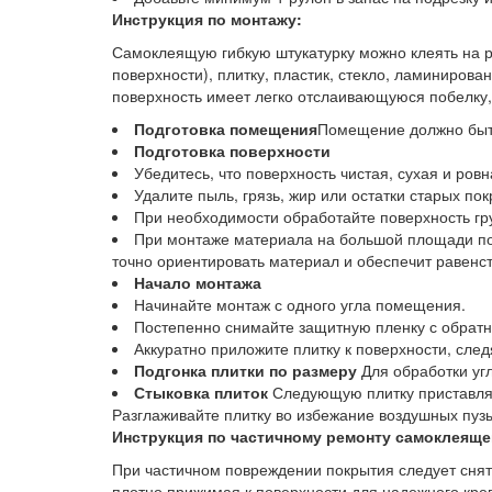
Инструкция по монтажу:
Самоклеящую гибкую штукатурку можно клеять на ра
поверхности), плитку, пластик, стекло, ламиниро
поверхность имеет легко отслаивающуюся побелку, 
Подготовка помещения
Помещение должно быть
Подготовка поверхности
Убедитесь, что поверхность чистая, сухая и ровн
Удалите пыль, грязь, жир или остатки старых пок
При необходимости обработайте поверхность гру
При монтаже материала на большой площади по
точно ориентировать материал и обеспечит равенст
Начало монтажа
Начинайте монтаж с одного угла помещения.
Постепенно снимайте защитную пленку с обратно
Аккуратно приложите плитку к поверхности, след
Подгонка плитки по размеру
Для обработки уг
Стыковка плиток
Следующую плитку приставляй
Разглаживайте плитку во избежание воздушных пуз
Инструкция по частичному ремонту самоклеяще
При частичном повреждении покрытия следует снят
плотно прижимая к поверхности для надежного кре