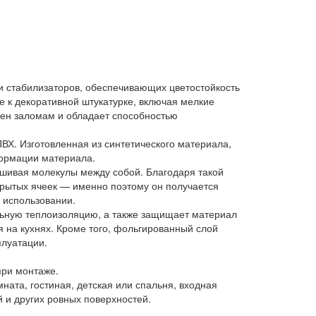
и стабилизаторов, обеспечивающих цветостойкость
 к декоративной штукатурке, включая мелкие
ржен заломам и обладает способностью
Х. Изготовленная из синтетического материала,
формации материала.
сшивая молекулы между собой. Благодаря такой
крытых ячеек — именно поэтому он получается
в использовании.
льную теплоизоляцию, а также защищает материал
я на кухнях. Кроме того, фольгированный слой
плуатации.
при монтаже.
ата, гостиная, детская или спальня, входная
 и других ровных поверхностей.