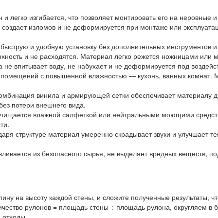
 и легко изгибается, что позволяет монтировать его на неровные 
е создает изломов и не деформируется при монтаже или эксплуата
 быструю и удобную установку без дополнительных инструментов 
ерхность и не расходятся. Материал легко режется ножницами или
 не впитывает воду, не набухает и не деформируется под воздейс
 помещений с повышенной влажностью — кухонь, ванных комнат. М
мбинация винила и армирующей сетки обеспечивает материалу дол
ез потери внешнего вида.
очищается влажной салфеткой или нейтральными моющими средст
ти.
аря структуре материал умеренно скрадывает звуки и улучшает т
ливается из безопасного сырья, не выделяет вредных веществ, п
ину на высоту каждой стены, и сложите полученные результаты, 
оличество рулонов = площадь стены ÷ площадь рулона, округляем в 
 отходы.