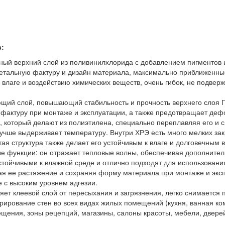
в:
ный верхний слой из поливинилхлорида с добавлением пигментов 
детальную фактуру и дизайн материала, максимально приближенные
к влаге и воздействию химических веществ, очень гибок, не подве
щий слой, повышающий стабильность и прочность верхнего слоя ПВ
и фактуру при монтаже и эксплуатации, а также предотвращает де
 который делают из полиэтилена, специально переплавляя его и 
лучше выдерживает температуру. Внутри ХРЭ есть много мелких за
ая структура также делает его устойчивым к влаге и долговечным 
е функции: он отражает тепловые волны, обеспечивая дополните
устойчивыми к влажной среде и отлично подходят для использовани
я ее растяжение и сохраняя форму материала при монтаже и экс
 с высоким уровнем адгезии.
ет клеевой слой от пересыхания и загрязнения, легко снимается 
ирование стен во всех видах жилых помещений (кухня, ванная комн
ения, зоны рецепций, магазины, салоны красоты, мебели, дверей