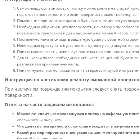
Самоклеящуюся виниловую плитку можно клеить на старый линол
подготовки поверхности, но если поверхность имеет побелку, то
Помещение при монтаже должно быть сухим, температура воздух
Необходимо убедиться, что поверхность, на которую вы собирает
поверхность грунтовкой и дать высохнуть не менее 4 часов. Пл
Постепенно начать снимать защитную бумагу с обратной стороны
Необходимо приступить к установке с одного угла и аккуратно п
Плитку можно резать, используя при этом нож или ножницы, чтоб
Для стыковки полос необходимо снять часть защитной бумаги со
разглаживая приклеенную часть;
Плитки нужно плотно прижимать к поверхности рукой или резин
Инструкция по частичному ремонту виниловой поверхно
При частичном повреждении покрытия следует снять повреж
поверхности.
Ответы на часто задаваемые вопросы:
Можно ли клеить самоклеящуюся плитку на кафельную плит
обезжирить и высушить.
Что делать с поверхностью, которая находится в жирном нал
Какой размер неровности допускается для монтирования ви
бумагой все неровности.