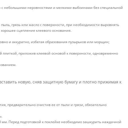
етон с небольшими неровностями и мелкими выбоинами без специальной
ю пыль, грязь или масло с поверхности, при необходимости выровнять
ь хорошее сцепление клеевого основания.
 ровно и аккуратно, избегая образования пузырьков или морщин;
ой плиткой, приложив клеевой основой к поверхности, одновременно
нованием.
ставить новую, сняв защитную бумагу и плотно прижимая к
ия, предварительно очистив ее от пыли и грязи, обязательно
ь.
 3 мм. Перед подготовкой к поклейке необходимо зашкурить наждачной