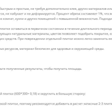
ыстрым и простым, не требуя дополнительно клея, других материалов или
, не набухает и не деформируется. Процент обреза составляет 1%, что 
х комнат, кухни и других помещений с повышенной влажностью. Подходит 
плитке оставаться в первичном состоянии в течение длительного период
ющих натуральные материалы, цветов позволяет подобрать покрытие, ко
их средств. При повреждении отдельной плитки можно легко заменить ее
ых ресурсов, материал безопасен для здоровья и окружающей среды.
вьте полученные результаты, чтобы получить площадь.
плитки (600*300= 0,18) и округлить в большую сторону:
зкой плитки, поэтому рекомендуется добавить в расчет запасные 2-3 плитк