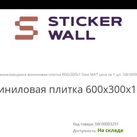
амоклеящаяся виниловая плитка 600х300х1.5мм МАТ ціна за 1 шт. SW-000
ниловая плитка 600х300х1.
Код товара: SW-00003251
На складе
Доступность: