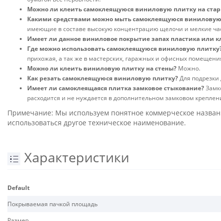
Можно ли клеить самоклеящуюся виниловую плитку на ста
Какими средствами можно мыть самоклеящуюся виниловую
имеющие в составе высокую концентрацию щелочи и мелкие ча
Имеет ли данное виниловое покрытие запах пластика или к
Где можно использовать самоклеящуюся виниловую плитку
прихожая, а так же в мастерских, гаражных и офисных помещени
Можно ли клеить виниловую плитку на стены?
Можно.
Как резать самоклеящуюся виниловую плитку?
Для подрезки
Имеет ли самоклеящаяся плитка замковое стыкование?
Замко
расходится и не нуждается в дополнительном замковом креплен
Примечание: Мы используем понятное коммерческое название
использоваться другое техническое наименование.
Характеристики
Default
Покрываемая пачкой площадь
Размер