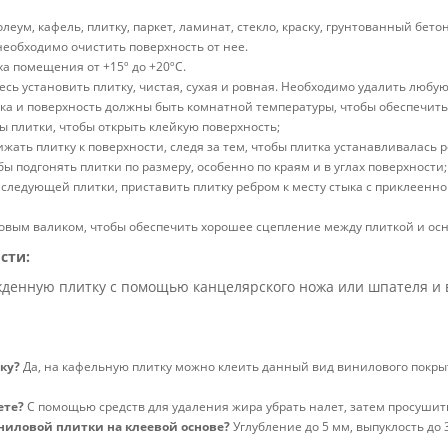
еум, кафель, плитку, паркет, ламинат, стекло, краску, грунтованный б
 необходимо очистить поверхность от нее.
а помещения от +15º до +20ºС.
есь установить плитку, чистая, сухая и ровная. Необходимо удалить любу
итка и поверхность должны быть комнатной температуры, чтобы обеспечит
 плитки, чтобы открыть клейкую поверхность;
рижать плитку к поверхности, следя за тем, чтобы плитка устанавливалась
ы подгонять плитки по размеру, особенно по краям и в углах поверхности;
 следующей плитки, приставить плитку ребром к месту стыка с приклеенн
овым валиком, чтобы обеспечить хорошее сцепление между плиткой и ос
сти:
денную плитку с помощью канцелярского ножа или шпателя и в
ку?
Да, на кафельную плитку можно клеить данный вид винилового покрыт
ете?
С помощью средств для удаления жира убрать налет, затем просушит
ниловой плитки на клеевой основе?
Углубление до 5 мм, выпуклость до