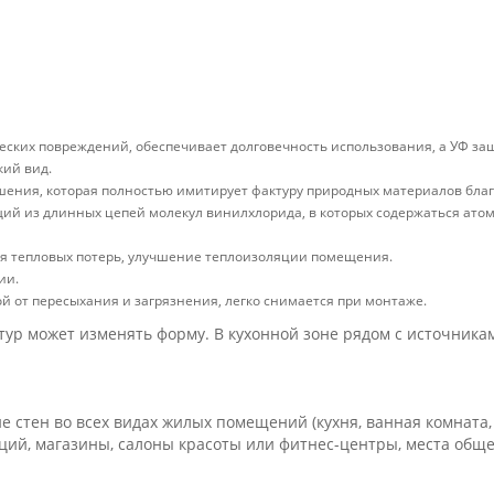
еских повреждений, обеспечивает долговечность использования, а УФ за
кий вид.
шения, которая полностью имитирует фактуру природных материалов бла
ий из длинных цепей молекул винилхлорида, в которых содержаться атомы
я тепловых потерь, улучшение теплоизоляции помещения.
ии.
й от пересыхания и загрязнения, легко снимается при монтаже.
ур может изменять форму. В кухонной зоне рядом с источникам
стен во всех видах жилых помещений (кухня, ванная комната, г
, магазины, салоны красоты или фитнес-центры, места общест