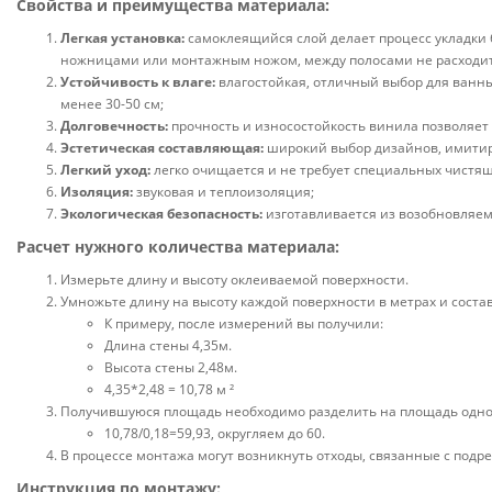
Свойства и преимущества материала:
Легкая установка:
самоклеящийся слой делает процесс укладки б
ножницами или монтажным ножом, между полосами не расходится
Устойчивость к влаге:
влагостойкая, отличный выбор для ванны
менее 30-50 см;
Долговечность:
прочность и износостойкость винила позволяет 
Эстетическая составляющая:
широкий выбор дизайнов, имитиру
Легкий уход:
легко очищается и не требует специальных чистящ
Изоляция:
звуковая и теплоизоляция;
Экологическая безопасность:
изготавливается из возобновляем
Расчет нужного количества материала:
Измерьте длину и высоту оклеиваемой поверхности.
Умножьте длину на высоту каждой поверхности в метрах и соста
К примеру, после измерений вы получили:
Длина стены 4,35м.
Высота стены 2,48м.
4,35*2,48 = 10,78 м ²
Получившуюся площадь необходимо разделить на площадь одной 
10,78/0,18=59,93, округляем до 60.
В процессе монтажа могут возникнуть отходы, связанные с подре
Инструкция по монтажу: