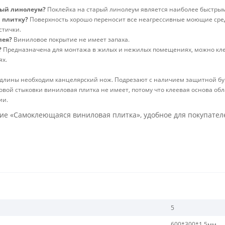
рый линолеум?
Поклейка на старый линолеум является наиболее быстры
 плитку?
Поверхность хорошо переносит все неагрессивные моющие сред
стички.
лея?
Виниловое покрытие не имеет запаха.
?
Предназначена для монтажа в жилых и нежилых помещениях, можно клеить
ях.
 длины необходим канцелярский нож. Подрезают с наличием защитной бу
вой стыковки виниловая плитка не имеет, потому что клеевая основа об
ии.
 «Самоклеющаяся виниловая плитка», удобное для покупателей
5
600*300*1,5мм