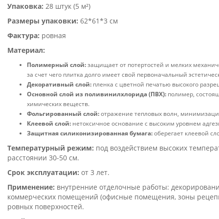
Упаковка:
28 штук (5 м²)
Размеры упаковки:
62*61*3 см
Фактура:
ровная
Материал:
Полимерный слой:
защищает от потертостей и мелких механич
за счет чего плитка долго имеет свой первоначальный эстетичес
Декоративный слой:
пленка с цветной печатью высокого разре
Основной слой из поливинилхлорида (ПВХ):
полимер, состоящ
химических веществ.
Фольгированный слой:
отражение тепловых волн, минимизаци
Клеевой слой:
нетоксичное основание с высоким уровнем адгез
Защитная силиконизированная бумага:
оберегает клеевой сло
Температурный режим:
под воздействием высоких температ
расстоянии 30-50 см.
Срок эксплуатации:
от 3 лет.
Применение:
внутренние отделочные работы: декорирование 
коммерческих помещений (офисные помещения, зоны рецепций
ровных поверхностей.