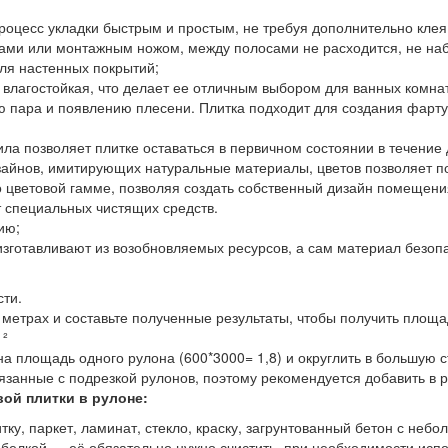
роцесс укладки быстрым и простым, не требуя дополнительно клея
ицами или монтажным ножом, между полосами не расходится, не на
для настенных покрытий;
не влагостойкая, что делает ее отличным выбором для ванных комн
ю пара и появлению плесени. Плитка подходит для создания фартук
нила позволяет плитке оставаться в первичном состоянии в течение
айнов, имитирующих натуральные материалы, цветов позволяет по
о цветовой гамме, позволяя создать собственный дизайн помещени
т специальных чистящих средств.
ию;
изготавливают из возобновляемых ресурсов, а сам материал безо
сти.
 метрах и составьте полученные результаты, чтобы получить площ
 ²
площадь одного рулона (600*3000= 1,8) и округлить в большую ст
вязанные с подрезкой рулонов, поэтому рекомендуется добавить в 
ой плитки в рулоне:
тку, паркет, ламинат, стекло, краску, загрунтованный бетон с не
побелкой — её обязательно нужно счистить, при необходимости исп