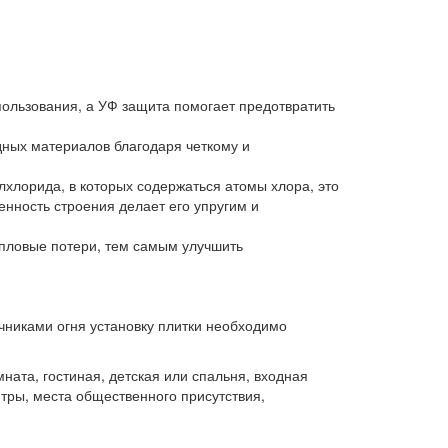
ользования, а УФ защита помогает предотвратить
дных материалов благодаря четкому и
хлорида, в которых содержаться атомы хлора, это
нность строения делает его упругим и
епловые потери, тем самым улучшить
чниками огня установку плитки необходимо
ната, гостиная, детская или спальня, входная
тры, места общественного присутствия,