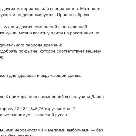
, других материалов или специалистов. Материал
бухает и не деформируется. Процент обреза
ат, кухни и других помещений с повышенной
а кухни, можно клеить у плиты на расстоянии не
 длительного периода времени;
добрать покрытие, которое соответствует вашему
я;
пасен для здоровья и окружающей среды.
адь.К примеру, после измерений вы получили:Длина
орону:12,18/1,8=6,76 округляем до 7.
расчет минимум 1 запасной рулон.
большими неровностями и мелкими выбоинами — без
ользуйте шпатель.