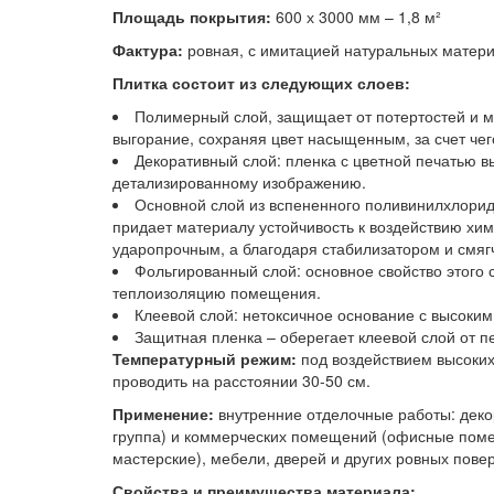
Площадь покрытия:
600 х 3000 мм – 1,8 м²
Фактура:
ровная, с имитацией натуральных матери
Плитка состоит из следующих слоев:
Полимерный слой, защищает от потертостей и м
выгорание, сохраняя цвет насыщенным, за счет чег
Декоративный слой: пленка с цветной печатью 
детализированному изображению.
Основной слой из вспененного поливинилхлорида
придает материалу устойчивость к воздействию хи
ударопрочным, а благодаря стабилизатором и смяг
Фольгированный слой: основное свойство этого 
теплоизоляцию помещения.
Клеевой слой: нетоксичное основание с высоким
Защитная пленка – оберегает клеевой слой от п
Температурный режим:
под воздействием высоких
проводить на расстоянии 30-50 см.
Применение:
внутренние отделочные работы: декор
группа) и коммерческих помещений (офисные помещ
мастерские), мебели, дверей и других ровных пове
Свойства и преимущества материала: