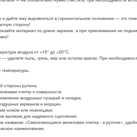
н и дайте ему выровняться в горизонтальном положении — это пом
атную сторону!
езайте материал по длине заранее, а при приклеивании не подним
вно!
ратуре воздуха от +15° до +20°C.
 — удалите пыль, грязь, жир или остатки краски. При необходимос
й температуры.
й стороны рулона.
клеивая плитку к поверхности.
оявление воздушных пузырей и складок.
воздушных карманов и морщин.
ким ножом или ножницами.
ым валиком для надёжного сцепления.
 название «Самоклеющаяся виниловая плитка - в рулоне», удобно
ическое наименование.