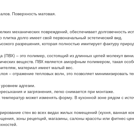
алов. Поверхность матовая.
елких механических повреждений, обеспечивает долговечность исп
о плитка долго имеет свой первоначальный эстетический вид.
высокого разрешения, которая полностью имитирует фактуру приро
 (ПВХ) – это полимер, состоящий из длинных цепей молекул винил
мических веществ. ПВХ является аморфным полимером, такая особе
чителям, материал имеет малый вес.
слоя – отражение тепловых волн, это позволяет минимизировать т
 уровнем адгезии.
ересыхания и загрязнения, легко снимается при монтаже.
 температур может изменять форму. В кухонной зоне рядом с исто
ирование стен во всех видах жилых помещений (кухня, ванная ком
ения, зоны рецепций, магазины, салоны красоты или фитнес-цен
рхностей.