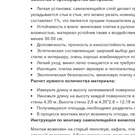
Легкая установка: самоклеящийся слой делает п
укладывается стык в стык, его можно резать ножн
составляет 1%, что является лучшим показателем 
Устойчивость к влаге: виниловая плитка в руло
влажностью, материал устойчив также к воздействи
менее 30-50 см;
Долговечность: прочность и износостойкость ви
Эстетическая составляющая: широкий выбор диз
стилю и интерьеру, очень хорошо комбинируется п
Легкий уход: винил легко очищается и не требуе
Изоляция: плитка имеет звуковую и теплоизоляц
Экологическая безопасность: виниловую плитку 
Расчет нужного количества материала:
Измерьте длину и высоту оклеиваемой поверхно
Умножьте длину на высоту каждой поверхности в
стены 4,35 м..Высота стены 2,8 м.4,35*2,8 = 12,18 м
Получившуюся площадь необходимо разделить на 
В процессе монтажа могут возникнуть отходы, с
Инструкция по монтажу самоклеящейся винилов
Монтаж возможен на старый линолеум, кафель, пли
сложной подготовки. ‼️ Если поверхность покрыта 