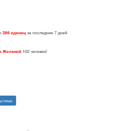
но
266 единиц
за последние 7 дней
к Желаний
102 человек!
астями