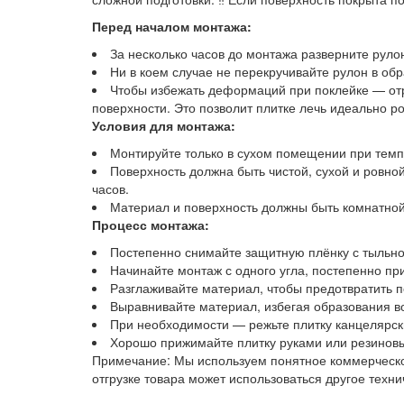
Перед началом монтажа:
За несколько часов до монтажа разверните руло
Ни в коем случае не перекручивайте рулон в обр
Чтобы избежать деформаций при поклейке — отр
поверхности. Это позволит плитке лечь идеально ро
Условия для монтажа:
Монтируйте только в сухом помещении при темпе
Поверхность должна быть чистой, сухой и ровной
часов.
Материал и поверхность должны быть комнатно
Процесс монтажа:
Постепенно снимайте защитную плёнку с тыльно
Начинайте монтаж с одного угла, постепенно при
Разглаживайте материал, чтобы предотвратить п
Выравнивайте материал, избегая образования 
При необходимости — режьте плитку канцелярс
Хорошо прижимайте плитку руками или резинов
Примечание: Мы используем понятное коммерческое
отгрузке товара может использоваться другое техн