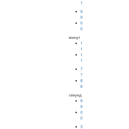
1
9
9
0
0
минут
1
1
1
1
7
7
8
8
секунд
9
9
0
0
2