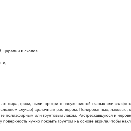
, царапин и сколов;
сти;
от жира, грязи, пыли, протрите насухо чистой тканью или салфетк
в сложном случае) щелочным раствором. Полированные, лаковые, 
ойте полиэфирным или грунтовым лаком. Растрескавшуюся и неров
у поверхность нужно покрыть грунтом на основе акрила,чтобы нак