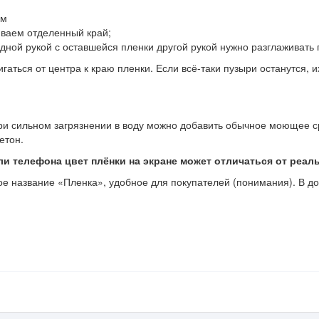
см
иваем отделенный край;
ной рукой с оставшейся пленки другой рукой нужно разглаживать 
ться от центра к краю пленки. Если всё-таки пузыри останутся, их
При сильном загрязнении в воду можно добавить обычное моющее с
етон.
и телефона цвет плёнки на экране может отличаться от реаль
 название «Пленка», удобное для покупателей (понимания). В док