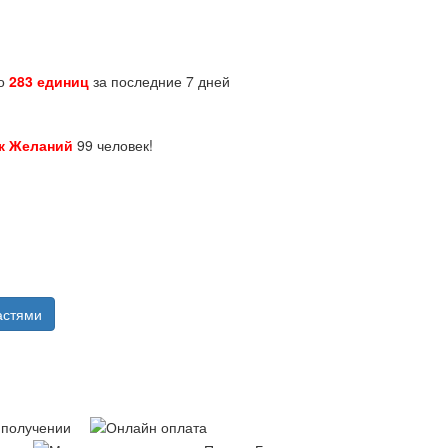
но
283 единиц
за последние 7 дней
к Желаний
99 человек!
астями