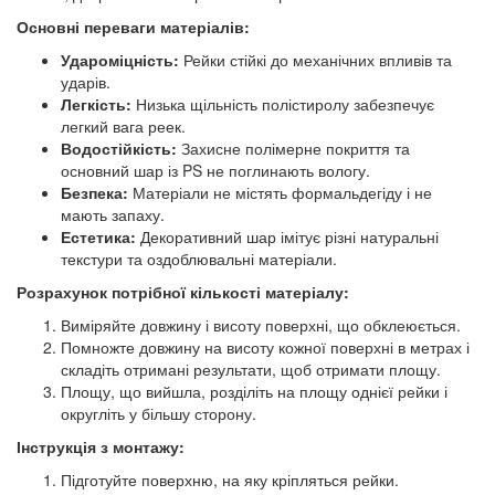
Основні переваги матеріалів:
Удароміцність:
Рейки стійкі до механічних впливів та
ударів.
Легкість:
Низька щільність полістиролу забезпечує
легкий вага реек.
Водостійкість:
Захисне полімерне покриття та
основний шар із PS не поглинають вологу.
Безпека:
Матеріали не містять формальдегіду і не
мають запаху.
Естетика:
Декоративний шар імітує різні натуральні
текстури та оздоблювальні матеріали.
Розрахунок потрібної кількості матеріалу:
Виміряйте довжину і висоту поверхні, що обклеюється.
Помножте довжину на висоту кожної поверхні в метрах і
складіть отримані результати, щоб отримати площу.
Площу, що вийшла, розділіть на площу однієї рейки і
округліть у більшу сторону.
Інструкція з монтажу:
Підготуйте поверхню, на яку кріпляться рейки.