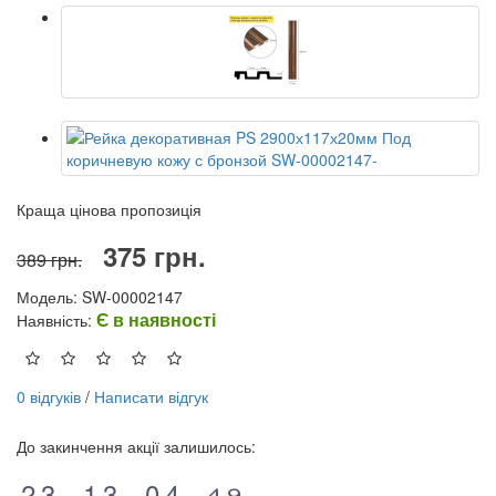
Краща цінова пропозиція
375 грн.
389 грн.
Модель: SW-00002147
Є в наявності
Наявність:
0 відгуків
/
Написати відгук
До закинчення акції залишилось:
1
2
2
3
1
1
2
3
9
0
5
4
5
4
9
1
2
2
3
1
1
2
3
9
0
5
4
5
4
9
8