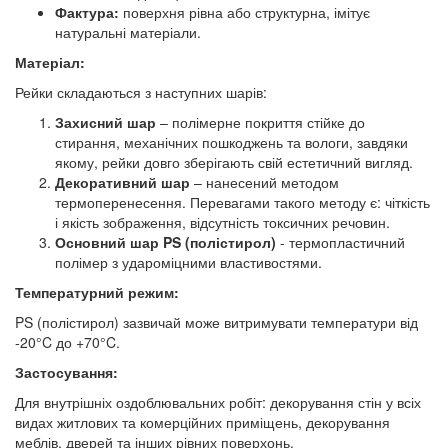
Фактура:
поверхня рівна або структурна, імітує
натуральні матеріали.
Матеріал:
Рейки складаються з наступних шарів:
Захисний шар
– полімерне покриття стійке до
стирання, механічних пошкоджень та вологи, завдяки
якому, рейки довго зберігають свій естетичний вигляд.
Декоративний шар
– нанесений методом
термоперенесення. Перевагами такого методу є: чіткість
і якість зображення, відсутність токсичних речовин.
Основний шар PS (полістирол)
- термопластичний
полімер з удароміцними властивостями.
Температурний режим:
PS (полістирол) зазвичай може витримувати температури від
-20°C до +70°C.
Застосування:
Для внутрішніх оздоблювальних робіт: декорування стін у всіх
видах житлових та комерційних приміщень, декорування
меблів, дверей та інших рівних поверхонь.