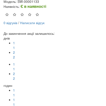
Модель: SW-00001133
Є в наявності
Наявність:
0 відгуків
/
Написати відгук
До закинчення акції залишилось:
днів
1
1
2
2
1
1
2
2
годин
1
1
1
1