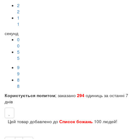
2
2
1
1
секунд
0
0
5
5
9
9
8
8
Користується попитом
; заказано
294
одиниць за останні 7
днів
Цей товар добавлено до
Список божань
100 людей!