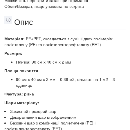
Можливість перевірити заказ при отриманні
Обмін/Возврат, якщо упаковка не вскрита
Опис
Матеріал:
PE+PET, складається з суміші двох полімерів:
поліетилену (PE) та поліетилентерефталату (PET)
Розміри:
Плитка: 90 см х 40 см х 2 мм
Площа покриття
90 см х 40 см х 2 мм – 0,36 м2, кількість на 1 м2 – 3
одиниць
Фактура:
рівна
Шари матеріалу:
Захисний прозорий шар
Декоративний шар із зображенням
Базовий шар з комбинації поліетилена (PE) і
поліетилентерефталату (PET)