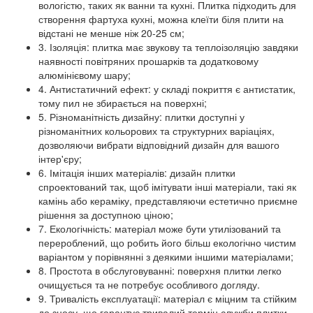
вологістю, таких як ванни та кухні. Плитка підходить для
створення фартуха кухні, можна клеїти біля плити на
відстані не менше ніж 20-25 см;
3. Ізоляція: плитка має звукову та теплоізоляцію завдяки
наявності повітряних прошарків та додатковому
алюмінієвому шару;
4. Антистатичний ефект: у складі покриття є антистатик,
тому пил не збирається на поверхні;
5. Різноманітність дизайну: плитки доступні у
різноманітних кольорових та структурних варіаціях,
дозволяючи вибрати відповідний дизайн для вашого
інтер'єру;
6. Імітація інших матеріалів: дизайн плитки
спроектований так, щоб імітувати інші матеріали, такі як
камінь або кераміку, представляючи естетично приємне
рішення за доступною ціною;
7. Екологічність: матеріал може бути утилізований та
перероблений, що робить його більш екологічно чистим
варіантом у порівнянні з деякими іншими матеріалами;
8. Простота в обслуговуванні: поверхня плитки легко
очищується та не потребує особливого догляду.
9. Тривалість експлуатації: матеріал є міцним та стійким
до зносу, що гарантує тривалий термін служби плитки.