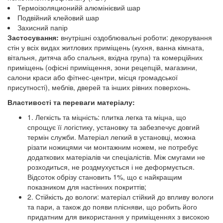
Термоізоляционийй алюмінієвий шар
Подвійний клейовий шар
Захисний папір
Застосування:
внутрішні оздоблювальні роботи: декорування
стін у всіх видах житлових приміщень (кухня, ванна кімната,
вітальня, дитяча або спальня, вхідна група) та комерційних
приміщень (офісні приміщення, зони рецепцій, магазини,
салони краси або фітнес-центри, місця громадської
присутності), меблів, дверей та інших рівних поверхонь.
Властивості та переваги матеріалу:
1. Легкість та міцність: плитка легка та міцна, що
спрощує її логістику, установку та забезпечує довгий
термін служби. Матеріал легкий в установці, можна
різати ножицями чи монтажним ножем, не потребує
додаткових матеріалів чи спеціалістів. Між смугами не
розходиться, не роздмухується і не деформується.
Відсоток обрізу становить 1%, що є найкращим
показником для настінних покриттів;
2. Стійкість до вологи: матеріал стійкий до впливу вологи
та пари, а також до появи плісняви, що робить його
придатним для використання у приміщеннях з високою