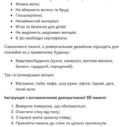
Можна мити;
Не вбирають вологу та бруд;
Гіпоалергенні;
Незаймистий матеріал;
М'які та безпечні для дітей;
Не виділяють шкідливих випарів;
Є всі необхідні сертифікати.
Самоклеючі панелі, з універсальним дизайном підходять для
поклейки як у приватному будинку:
Квартира/будинок (кухня, санвузол, житлові кімнати,
балкон, гардероб, передпокій).
Так і в громадських місцях:
Магазини, паби, кафе, шоу руми, офіси, гаражі, дачі,
ігрові зали.
Інструкція з встановлення декоративної 3D панелі:
Виміряти поверхню, що обклеюється;
Очистити стіну від пилу;
З панелі зняти захисну плівку;
Приклеїти панель до стіни та щільно притиснути.