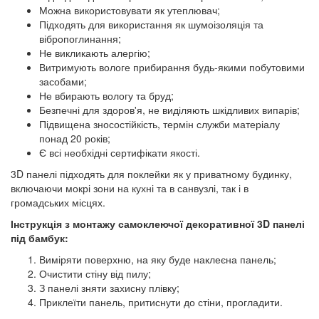
Можна використовувати як утеплювач;
Підходять для використання як шумоізоляція та
вібропоглинання;
Не викликають алергію;
Витримують вологе прибирання будь-якими побутовими
засобами;
Не вбирають вологу та бруд;
Безпечні для здоров'я, не виділяють шкідливих випарів;
Підвищена зносостійкість, термін служби матеріалу
понад 20 років;
Є всі необхідні сертифікати якості.
3D панелі підходять для поклейки як у приватному будинку,
включаючи мокрі зони на кухні та в санвузлі, так і в
громадських місцях.
Інструкція з монтажу самоклеючої декоративної 3D панелі
під бамбук:
Виміряти поверхню, на яку буде наклеєна панель;
Очистити стіну від пилу;
З панелі зняти захисну плівку;
Приклеїти панель, притиснути до стіни, прогладити.