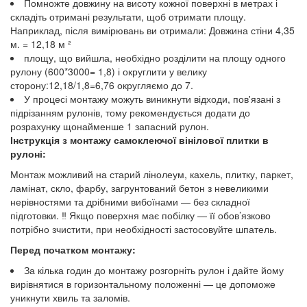
Помножте довжину на висоту кожної поверхні в метрах і
складіть отримані результати, щоб отримати площу.
Наприклад, після вимірювань ви отримали: Довжина стіни 4,35
м. = 12,18 м ²
площу, що вийшла, необхідно розділити на площу одного
рулону (600*3000= 1,8) і округлити у велику
сторону:12,18/1,8=6,76 округляємо до 7.
У процесі монтажу можуть виникнути відходи, пов'язані з
підрізанням рулонів, тому рекомендується додати до
розрахунку щонайменше 1 запасний рулон.
Інструкція з монтажу самоклеючої вінілової плитки в
рулоні:
Монтаж можливий на старий лінолеум, кахель, плитку, паркет,
ламінат, скло, фарбу, загрунтований бетон з невеликими
нерівностями та дрібними вибоїнами — без складної
підготовки. ‼️ Якщо поверхня має побілку — її обов’язково
потрібно зчистити, при необхідності застосовуйте шпатель.
Перед початком монтажу:
За кілька годин до монтажу розгорніть рулон і дайте йому
вирівнятися в горизонтальному положенні — це допоможе
уникнути хвиль та заломів.