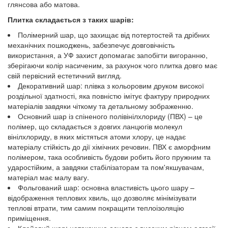
глянсова або матова.
Плитка складається з таких шарів:
Полімерний шар, що захищає від потертостей та дрібних
механічних пошкоджень, забезпечує довговічність
використання, а УФ захист допомагає запобігти вигоранню,
зберігаючи колір насиченим, за рахунок чого плитка довго має
свій первісний естетичний вигляд.
Декоративний шар: плівка з кольоровим друком високої
роздільної здатності, яка повністю імітує фактуру природних
матеріалів завдяки чіткому та детальному зображенню.
Основний шар із спіненого полівінілхлориду (ПВХ) – це
полімер, що складається з довгих ланцюгів молекул
вінілхлориду, в яких містяться атоми хлору, це надає
матеріалу стійкість до дії хімічних речовин. ПВХ є аморфним
полімером, така особливість будови робить його пружним та
ударостійким, а завдяки стабілізаторам та пом'якшувачам,
матеріал має малу вагу.
Фольгований шар: основна властивість цього шару –
відображення теплових хвиль, що дозволяє мінімізувати
теплові втрати, тим самим покращити теплоізоляцію
приміщення.
Клейовий шар: нетоксична основа з високим рівнем адгезії.