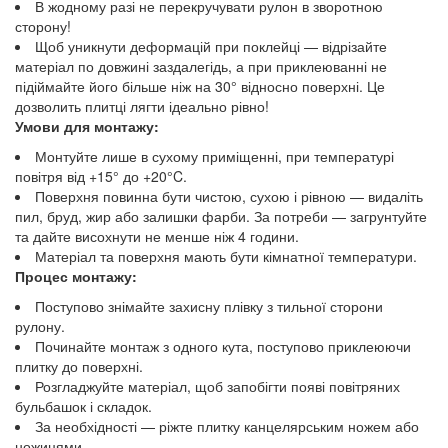
В жодному разі не перекручувати рулон в зворотною
сторону!
Щоб уникнути деформацій при поклейці — відрізайте
матеріал по довжині заздалегідь, а при приклеюванні не
підіймайте його більше ніж на 30° відносно поверхні. Це
дозволить плитці лягти ідеально рівно!
Умови для монтажу:
Монтуйте лише в сухому приміщенні, при температурі
повітря від +15° до +20°C.
Поверхня повинна бути чистою, сухою і рівною — видаліть
пил, бруд, жир або залишки фарби. За потреби — загрунтуйте
та дайте висохнути не менше ніж 4 години.
Матеріал та поверхня мають бути кімнатної температури.
Процес монтажу:
Поступово знімайте захисну плівку з тильної сторони
рулону.
Починайте монтаж з одного кута, поступово приклеюючи
плитку до поверхні.
Розгладжуйте матеріал, щоб запобігти появі повітряних
бульбашок і складок.
За необхідності — ріжте плитку канцелярським ножем або
ножицями.