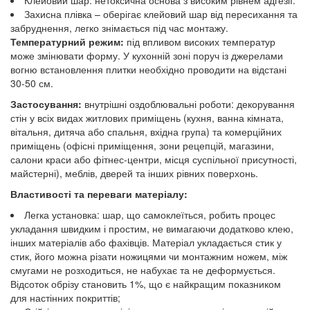
Захисна плівка – оберігає клейовий шар від пересихання та
забруднення, легко знімається під час монтажу.
Температурний режим:
під впливом високих температур
може змінювати форму. У кухонній зоні поруч із джерелами
вогню встановлення плитки необхідно проводити на відстані
30-50 см.
Застосування:
внутрішні оздоблювальні роботи: декорування
стін у всіх видах житлових приміщень (кухня, ванна кімната,
вітальня, дитяча або спальня, вхідна група) та комерційних
приміщень (офісні приміщення, зони рецепцій, магазини,
салони краси або фітнес-центри, місця суспільної присутності,
майстерні), меблів, дверей та інших рівних поверхонь.
Властивості та переваги матеріалу:
Легка установка: шар, що самоклеїться, робить процес
укладання швидким і простим, не вимагаючи додатково клею,
інших матеріалів або фахівців. Матеріал укладається стик у
стик, його можна різати ножицями чи монтажним ножем, між
смугами не розходиться, не набухає та не деформується.
Відсоток обрізу становить 1%, що є найкращим показником
для настінних покриттів;