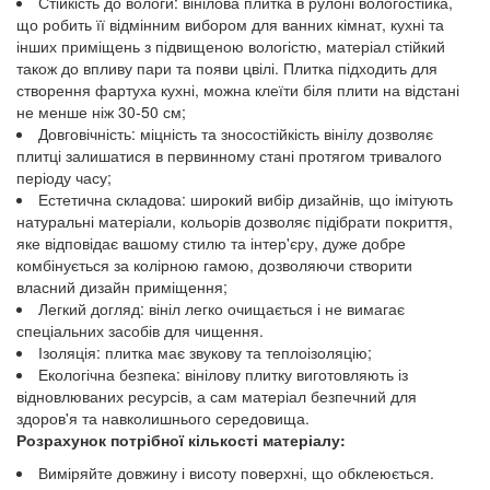
Стійкість до вологи: вінілова плитка в рулоні вологостійка,
що робить її відмінним вибором для ванних кімнат, кухні та
інших приміщень з підвищеною вологістю, матеріал стійкий
також до впливу пари та появи цвілі. Плитка підходить для
створення фартуха кухні, можна клеїти біля плити на відстані
не менше ніж 30-50 см;
Довговічність: міцність та зносостійкість вінілу дозволяє
плитці залишатися в первинному стані протягом тривалого
періоду часу;
Естетична складова: широкий вибір дизайнів, що імітують
натуральні матеріали, кольорів дозволяє підібрати покриття,
яке відповідає вашому стилю та інтер'єру, дуже добре
комбінується за колірною гамою, дозволяючи створити
власний дизайн приміщення;
Легкий догляд: вініл легко очищається і не вимагає
спеціальних засобів для чищення.
Ізоляція: плитка має звукову та теплоізоляцію;
Екологічна безпека: вінілову плитку виготовляють із
відновлюваних ресурсів, а сам матеріал безпечний для
здоров'я та навколишнього середовища.
Розрахунок потрібної кількості матеріалу:
Виміряйте довжину і висоту поверхні, що обклеюється.