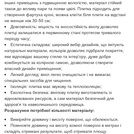
інших приміщень з підвищеною вологістю, матеріал стійкий
також до впливу пари та появи цвілі. Плитка підходить для
створення фартуха кухні, можна клеїти біля плити на відстані
не менше ніж 30-50 см;
Довговічність: міцність та зносостійкість вінілу дозволяє
плитці залишатися в первинному стані протягом тривалого
періоду часу;
Естетична складова: широкий вибір дизайнів, що імітують
натуральні матеріали, кольорів дозволяє підібрати покриття,
яке відповідає вашому стилю та інтер'єру, дуже добре
комбінується за колірною гамою, дозволяючи створити
власний дизайн приміщення;
Легкий догляд: вініл легко очищається і не вимагає
спеціальних засобів для чищення.
Ізоляція: плитка має звукову та теплоізоляцію;
Екологічна безпека: вінілову плитку виготовляють із
відновлюваних ресурсів, а сам матеріал безпечний для
здоров'я та навколишнього середовища.
Розрахунок потрібної кількості матеріалу:
Виміряйте довжину і висоту поверхні, що обклеюється.
Помножте довжину на висоту кожної поверхні в метрах і
складіть отримані результати, щоб отримати площу.