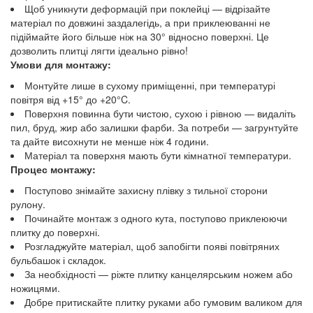
Щоб уникнути деформацій при поклейці — відрізайте
матеріал по довжині заздалегідь, а при приклеюванні не
підіймайте його більше ніж на 30° відносно поверхні. Це
дозволить плитці лягти ідеально рівно!
Умови для монтажу:
Монтуйте лише в сухому приміщенні, при температурі
повітря від +15° до +20°C.
Поверхня повинна бути чистою, сухою і рівною — видаліть
пил, бруд, жир або залишки фарби. За потреби — загрунтуйте
та дайте висохнути не менше ніж 4 години.
Матеріал та поверхня мають бути кімнатної температури.
Процес монтажу:
Поступово знімайте захисну плівку з тильної сторони
рулону.
Починайте монтаж з одного кута, поступово приклеюючи
плитку до поверхні.
Розгладжуйте матеріал, щоб запобігти появі повітряних
бульбашок і складок.
За необхідності — ріжте плитку канцелярським ножем або
ножицями.
Добре притискайте плитку руками або гумовим валиком для