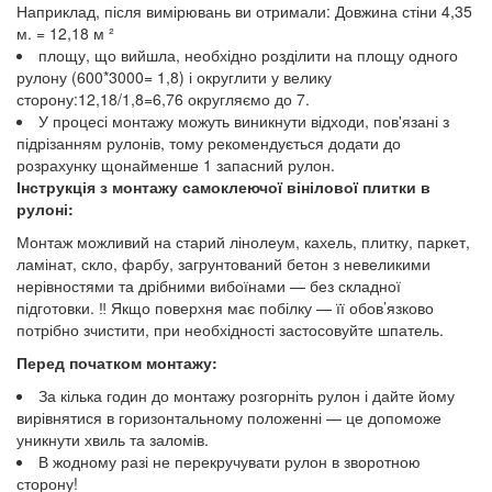
Наприклад, після вимірювань ви отримали: Довжина стіни 4,35
м. = 12,18 м ²
площу, що вийшла, необхідно розділити на площу одного
рулону (600*3000= 1,8) і округлити у велику
сторону:12,18/1,8=6,76 округляємо до 7.
У процесі монтажу можуть виникнути відходи, пов'язані з
підрізанням рулонів, тому рекомендується додати до
розрахунку щонайменше 1 запасний рулон.
Інструкція з монтажу самоклеючої вінілової плитки в
рулоні:
Монтаж можливий на старий лінолеум, кахель, плитку, паркет,
ламінат, скло, фарбу, загрунтований бетон з невеликими
нерівностями та дрібними вибоїнами — без складної
підготовки. ‼️ Якщо поверхня має побілку — її обов’язково
потрібно зчистити, при необхідності застосовуйте шпатель.
Перед початком монтажу:
За кілька годин до монтажу розгорніть рулон і дайте йому
вирівнятися в горизонтальному положенні — це допоможе
уникнути хвиль та заломів.
В жодному разі не перекручувати рулон в зворотною
сторону!