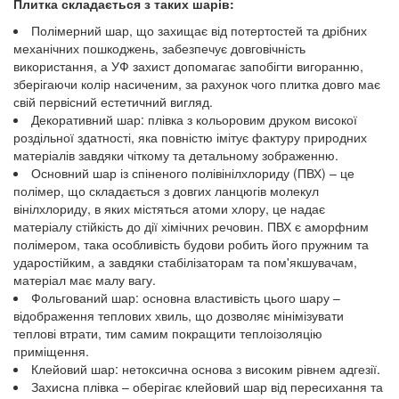
Плитка складається з таких шарів:
Полімерний шар, що захищає від потертостей та дрібних
механічних пошкоджень, забезпечує довговічність
використання, а УФ захист допомагає запобігти вигоранню,
зберігаючи колір насиченим, за рахунок чого плитка довго має
свій первісний естетичний вигляд.
Декоративний шар: плівка з кольоровим друком високої
роздільної здатності, яка повністю імітує фактуру природних
матеріалів завдяки чіткому та детальному зображенню.
Основний шар із спіненого полівінілхлориду (ПВХ) – це
полімер, що складається з довгих ланцюгів молекул
вінілхлориду, в яких містяться атоми хлору, це надає
матеріалу стійкість до дії хімічних речовин. ПВХ є аморфним
полімером, така особливість будови робить його пружним та
ударостійким, а завдяки стабілізаторам та пом'якшувачам,
матеріал має малу вагу.
Фольгований шар: основна властивість цього шару –
відображення теплових хвиль, що дозволяє мінімізувати
теплові втрати, тим самим покращити теплоізоляцію
приміщення.
Клейовий шар: нетоксична основа з високим рівнем адгезії.
Захисна плівка – оберігає клейовий шар від пересихання та