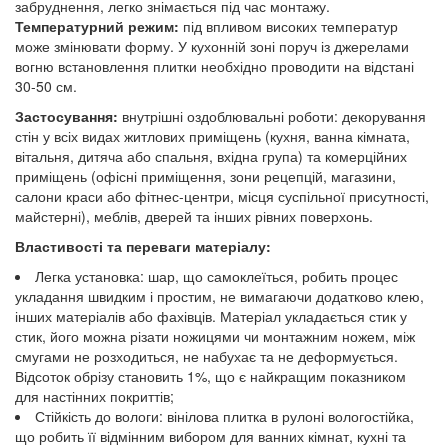
забруднення, легко знімається під час монтажу.
Температурний режим:
під впливом високих температур
може змінювати форму. У кухонній зоні поруч із джерелами
вогню встановлення плитки необхідно проводити на відстані
30-50 см.
Застосування:
внутрішні оздоблювальні роботи: декорування
стін у всіх видах житлових приміщень (кухня, ванна кімната,
вітальня, дитяча або спальня, вхідна група) та комерційних
приміщень (офісні приміщення, зони рецепцій, магазини,
салони краси або фітнес-центри, місця суспільної присутності,
майстерні), меблів, дверей та інших рівних поверхонь.
Властивості та переваги матеріалу:
Легка установка: шар, що самоклеїться, робить процес
укладання швидким і простим, не вимагаючи додатково клею,
інших матеріалів або фахівців. Матеріал укладається стик у
стик, його можна різати ножицями чи монтажним ножем, між
смугами не розходиться, не набухає та не деформується.
Відсоток обрізу становить 1%, що є найкращим показником
для настінних покриттів;
Стійкість до вологи: вінілова плитка в рулоні вологостійка,
що робить її відмінним вибором для ванних кімнат, кухні та