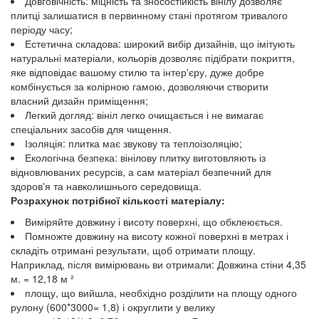
Довговічність: міцність та зносостійкість вінілу дозволяє
плитці залишатися в первинному стані протягом тривалого
періоду часу;
Естетична складова: широкий вибір дизайнів, що імітують
натуральні матеріали, кольорів дозволяє підібрати покриття,
яке відповідає вашому стилю та інтер'єру, дуже добре
комбінується за колірною гамою, дозволяючи створити
власний дизайн приміщення;
Легкий догляд: вініл легко очищається і не вимагає
спеціальних засобів для чищення.
Ізоляція: плитка має звукову та теплоізоляцію;
Екологічна безпека: вінілову плитку виготовляють із
відновлюваних ресурсів, а сам матеріал безпечний для
здоров'я та навколишнього середовища.
Розрахунок потрібної кількості матеріалу:
Виміряйте довжину і висоту поверхні, що обклеюється.
Помножте довжину на висоту кожної поверхні в метрах і
складіть отримані результати, щоб отримати площу.
Наприклад, після вимірювань ви отримали: Довжина стіни 4,35
м. = 12,18 м ²
площу, що вийшла, необхідно розділити на площу одного
рулону (600*3000= 1,8) і округлити у велику