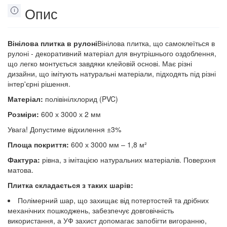
Опис
Вінілова плитка в рулоні
Вінілова плитка, що самоклеїться в
рулоні - декоративний матеріал для внутрішнього оздоблення,
що легко монтується завдяки клейовій основі. Має різні
дизайни, що імітують натуральні матеріали, підходять під різні
інтер'єрні рішення.
Матеріал:
полівінілхлорид (PVC)
Розміри:
600 х 3000 х 2 мм
Увага! Допустиме відхилення ±3%
Площа покриття:
600 х 3000 мм – 1,8 м²
Фактура:
рівна, з імітацією натуральних матеріалів. Поверхня
матова.
Плитка складається з таких шарів:
Полімерний шар, що захищає від потертостей та дрібних
механічних пошкоджень, забезпечує довговічність
використання, а УФ захист допомагає запобігти вигоранню,