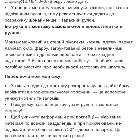
сторону:12,18/1,8=6,76 округляємо до 7.
У процесі монтажу можуть виникнути відходи, пов'язані з
підрізанням рулонів, тому рекомендується додати до
розрахунку щонайменше 1 запасний рулон.
Інструкція з монтажу самоклеючої вінілової плитки в
рулоні:
Монтаж можливий на старий лінолеум, кахель, плитку, паркет,
ламінат, скло, фарбу, загрунтований бетон з невеликими
нерівностями та дрібними вибоїнами — без складної
підготовки. ‼️ Якщо поверхня має побілку — її обов’язково
потрібно зчистити, при необхідності застосовуйте шпатель.
Перед початком монтажу:
За кілька годин до монтажу розгорніть рулон і дайте йому
вирівнятися в горизонтальному положенні — це допоможе
уникнути хвиль та заломів.
В жодному разі не перекручувати рулон в зворотною
сторону!
Щоб уникнути деформацій при поклейці — відрізайте
матеріал по довжині заздалегідь, а при приклеюванні не
підіймайте його більше ніж на 30° відносно поверхні. Це
дозволить плитці лягти ідеально рівно!