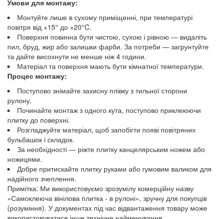
Умови для монтажу:
Монтуйте лише в сухому приміщенні, при температурі
повітря від +15° до +20°C.
Поверхня повинна бути чистою, сухою і рівною — видаліть
пил, бруд, жир або залишки фарби. За потреби — загрунтуйте
та дайте висохнути не менше ніж 4 години.
Матеріал та поверхня мають бути кімнатної температури.
Процес монтажу:
Поступово знімайте захисну плівку з тильної сторони
рулону.
Починайте монтаж з одного кута, поступово приклеюючи
плитку до поверхні.
Розгладжуйте матеріал, щоб запобігти появі повітряних
бульбашок і складок.
За необхідності — ріжте плитку канцелярським ножем або
ножицями.
Добре притискайте плитку руками або гумовим валиком для
надійного зчеплення.
Примітка: Ми використовуємо зрозумілу комерційну назву
«Самоклеюча вінілова плитка - в рулоні», зручну для покупців
(розуміння). У документах під час відвантаження товару може
використовуватися інше технічне найменування.