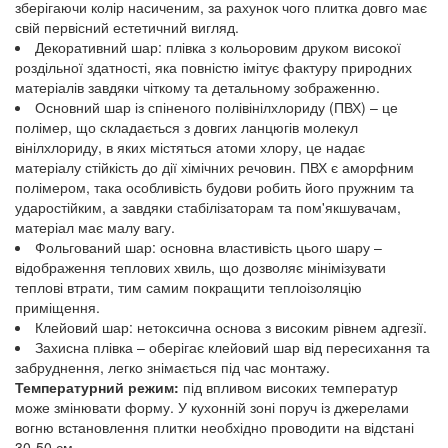
зберігаючи колір насиченим, за рахунок чого плитка довго має
свій первісний естетичний вигляд.
Декоративний шар: плівка з кольоровим друком високої
роздільної здатності, яка повністю імітує фактуру природних
матеріалів завдяки чіткому та детальному зображенню.
Основний шар із спіненого полівінілхлориду (ПВХ) – це
полімер, що складається з довгих ланцюгів молекул
вінілхлориду, в яких містяться атоми хлору, це надає
матеріалу стійкість до дії хімічних речовин. ПВХ є аморфним
полімером, така особливість будови робить його пружним та
ударостійким, а завдяки стабілізаторам та пом'якшувачам,
матеріал має малу вагу.
Фольгований шар: основна властивість цього шару –
відображення теплових хвиль, що дозволяє мінімізувати
теплові втрати, тим самим покращити теплоізоляцію
приміщення.
Клейовий шар: нетоксична основа з високим рівнем адгезії.
Захисна плівка – оберігає клейовий шар від пересихання та
забруднення, легко знімається під час монтажу.
Температурний режим:
під впливом високих температур
може змінювати форму. У кухонній зоні поруч із джерелами
вогню встановлення плитки необхідно проводити на відстані
30-50 см.