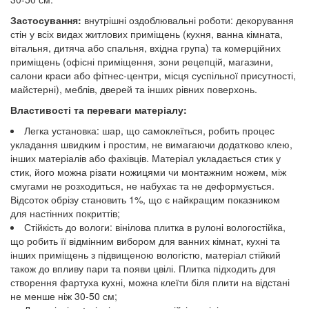
Застосування:
внутрішні оздоблювальні роботи: декорування
стін у всіх видах житлових приміщень (кухня, ванна кімната,
вітальня, дитяча або спальня, вхідна група) та комерційних
приміщень (офісні приміщення, зони рецепцій, магазини,
салони краси або фітнес-центри, місця суспільної присутності,
майстерні), меблів, дверей та інших рівних поверхонь.
Властивості та переваги матеріалу:
Легка установка: шар, що самоклеїться, робить процес
укладання швидким і простим, не вимагаючи додатково клею,
інших матеріалів або фахівців. Матеріал укладається стик у
стик, його можна різати ножицями чи монтажним ножем, між
смугами не розходиться, не набухає та не деформується.
Відсоток обрізу становить 1%, що є найкращим показником
для настінних покриттів;
Стійкість до вологи: вінілова плитка в рулоні вологостійка,
що робить її відмінним вибором для ванних кімнат, кухні та
інших приміщень з підвищеною вологістю, матеріал стійкий
також до впливу пари та появи цвілі. Плитка підходить для
створення фартуха кухні, можна клеїти біля плити на відстані
не менше ніж 30-50 см;