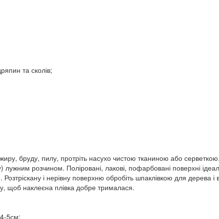
ряпин та сколів;
жиру, бруду, пилу, протріть насухо чистою тканиною або серветко
) лужним розчином. Поліровані, лакові, пофарбовані поверхні ідеал
 Розтріскану і нерівну поверхню обробіть шпаклівкою для дерева 
у, щоб наклеєна плівка добре трималася.
 4-5см;