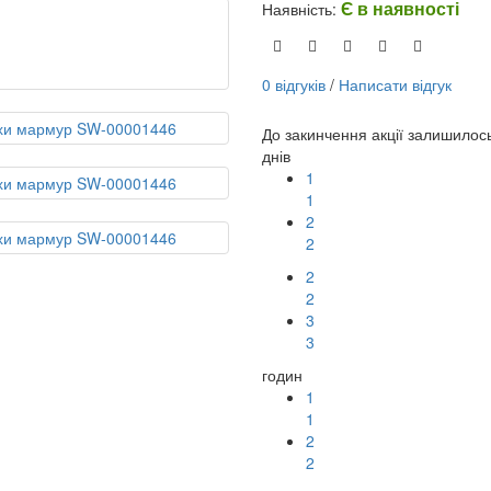
Є в наявності
Наявність:
0 відгуків
/
Написати відгук
До закинчення акції залишилос
днів
1
1
2
2
2
2
3
3
годин
1
1
2
2