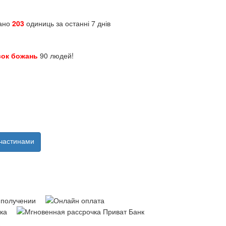
зано
203
одиниць за останні 7 днів
сок божань
90 людей!
частинами