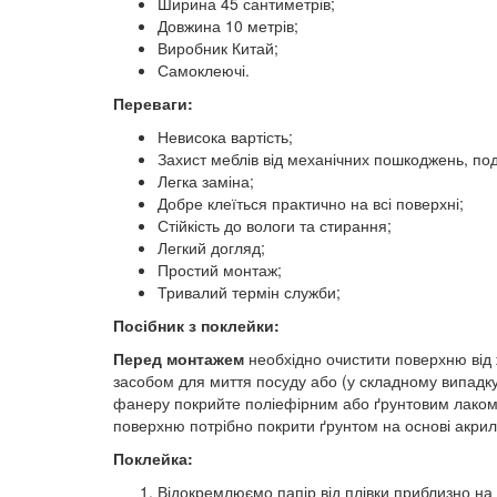
Ширина 45 сантиметрів;
Довжина 10 метрів;
Виробник Китай;
Самоклеючі.
Переваги:
Невисока вартість;
Захист меблів від механічних пошкоджень, под
Легка заміна;
Добре клеїться практично на всі поверхні;
Стійкість до вологи та стирання;
Легкий догляд;
Простий монтаж;
Тривалий термін служби;
Посібник з поклейки:
Перед монтажем
необхідно очистити поверхню від 
засобом для миття посуду або (у складному випадку
фанеру покрийте поліефірним або ґрунтовим лаком.
поверхню потрібно покрити ґрунтом на основі акрил
Поклейка:
Відокремлюємо папір від плівки приблизно на