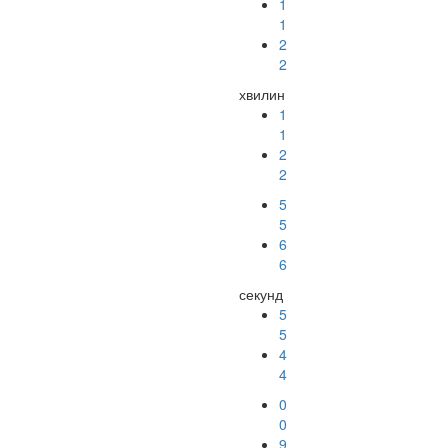
1
1
2
2
хвилин
1
1
2
2
5
5
6
6
секунд
5
5
4
4
9
9
8