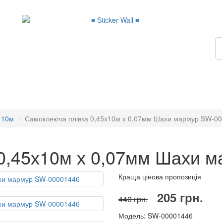
 10м
Самоклеюча плівка 0,45х10м х 0,07мм Шахи мармур SW-0
0,45х10м х 0,07мм Шахи 
Краща цінова пропозиція
205 грн.
440 грн.
Модель: SW-00001446