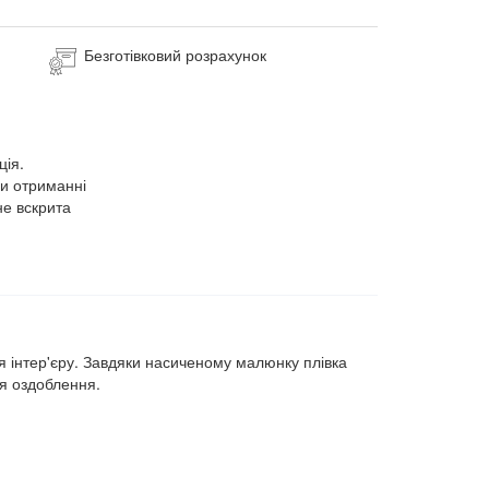
Безготівковий розрахунок
ція.
ри отриманні
не вскрита
я інтер'єру. Завдяки насиченому малюнку плівка
ля оздоблення.