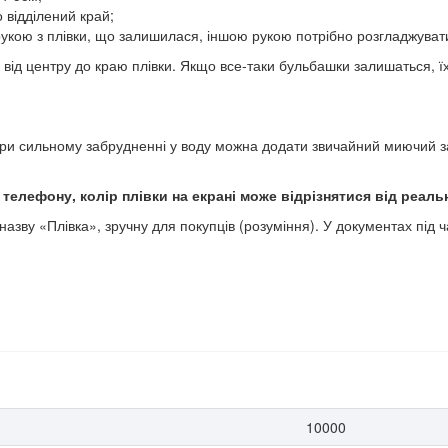
 відділений край;
рукою з плівки, що залишилася, іншою рукою потрібно розгладжуват
від центру до краю плівки. Якщо все-таки бульбашки залишаться, ї
ри сильному забрудненні у воду можна додати звичайний миючий за
елефону, колір плівки на екрані може відрізнятися від реальн
назву «Плівка», зручну для покупців (розуміння). У документах під
10000