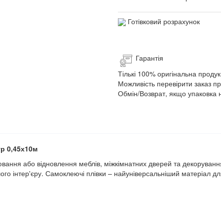
Готівковий розрахунок
Гарантія
Тількі 100% оригінальна продук
Можливість перевірити заказ п
Обмін/Возврат, якщо упаковка 
р 0,45х10м
ювання або відновлення меблів, міжкімнатних дверей та декоруванн
шого інтер'єру. Самоклеючі плівки – найуніверсальніший матеріал д