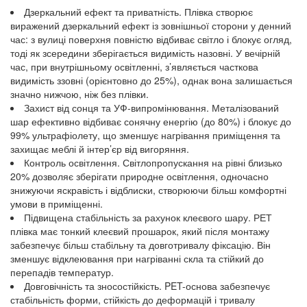
Дзеркальний ефект та приватність. Плівка створює
виражений дзеркальний ефект із зовнішньої сторони у денний
час: з вулиці поверхня повністю відбиває світло і блокує огляд,
тоді як зсередини зберігається видимість назовні. У вечірній
час, при внутрішньому освітленні, з’являється часткова
видимість ззовні (орієнтовно до 25%), однак вона залишається
значно нижчою, ніж без плівки.
Захист від сонця та УФ-випромінювання. Металізований
шар ефективно відбиває сонячну енергію (до 80%) і блокує до
99% ультрафіолету, що зменшує нагрівання приміщення та
захищає меблі й інтер’єр від вигоряння.
Контроль освітлення. Світлопропускання на рівні близько
20% дозволяє зберігати природне освітлення, одночасно
знижуючи яскравість і відблиски, створюючи більш комфортні
умови в приміщенні.
Підвищена стабільність за рахунок клеєвого шару. РЕТ
плівка має тонкий клеєвий прошарок, який після монтажу
забезпечує більш стабільну та довготривалу фіксацію. Він
зменшує відклеювання при нагріванні скла та стійкий до
перепадів температур.
Довговічність та зносостійкість. PET-основа забезпечує
стабільність форми, стійкість до деформацій і тривалу