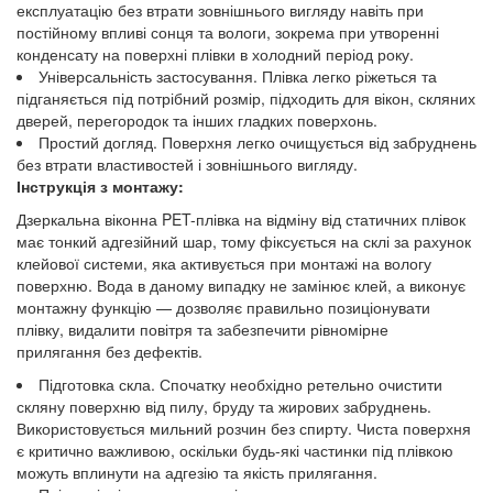
експлуатацію без втрати зовнішнього вигляду навіть при
постійному впливі сонця та вологи, зокрема при утворенні
конденсату на поверхні плівки в холодний період року.
Універсальність застосування. Плівка легко ріжеться та
підганяється під потрібний розмір, підходить для вікон, скляних
дверей, перегородок та інших гладких поверхонь.
Простий догляд. Поверхня легко очищується від забруднень
без втрати властивостей і зовнішнього вигляду.
Інструкція з монтажу:
Дзеркальна віконна PET-плівка на відміну від статичних плівок
має тонкий адгезійний шар, тому фіксується на склі за рахунок
клейової системи, яка активується при монтажі на вологу
поверхню. Вода в даному випадку не замінює клей, а виконує
монтажну функцію — дозволяє правильно позиціонувати
плівку, видалити повітря та забезпечити рівномірне
прилягання без дефектів.
Підготовка скла. Спочатку необхідно ретельно очистити
скляну поверхню від пилу, бруду та жирових забруднень.
Використовується мильний розчин без спирту. Чиста поверхня
є критично важливою, оскільки будь-які частинки під плівкою
можуть вплинути на адгезію та якість прилягання.