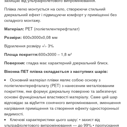
захищає від ультрафіолетового випромінювання.
Плівка легко монтується на скло, створюючи стильний
дзеркальний ефект і підвищуючи комфорт у приміщенні без
складного монтажу.
Матеріал:
PET (поліетилентерефталат)
Розміри:
600х3000х0,08 мм
Відхилення розміру +\- 3%
Площа покриття:
600х3000 – 1,8 м²
Поверхня:
гладка має характерний дзеркальний блиск.
Віконна ПЕТ плівка складається з наступних шарів:
Основний матеріал плівки являє собою основу з
поліетилентерефталату (PET) з нанесеним металізованим
покриттям, яке формує дзеркальну поверхню та забезпечує
основні функціональні властивості матеріалу. Саме цей шар
відповідає за відбиття сонячного випромінювання, зменшення
нагрівання приміщення та створення ефекту односторонньої
видимості.
Ключові характеристики цього шару: • захист від
ультрафіолетового випромінювання — до 99% • пропускання