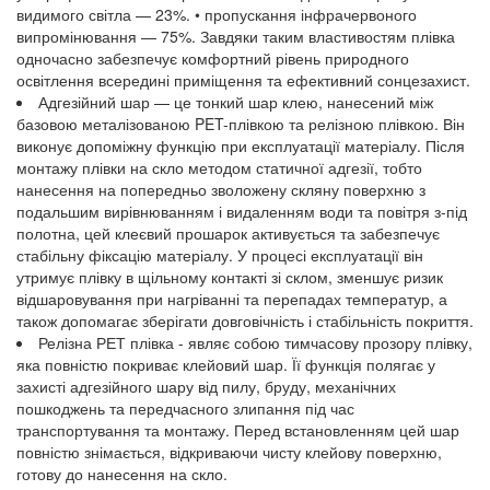
видимого світла — 23%. • пропускання інфрачервоного
випромінювання — 75%. Завдяки таким властивостям плівка
одночасно забезпечує комфортний рівень природного
освітлення всередині приміщення та ефективний сонцезахист.
Адгезійний шар — це тонкий шар клею, нанесений між
базовою металізованою PET-плівкою та релізною плівкою. Він
виконує допоміжну функцію при експлуатації матеріалу. Після
монтажу плівки на скло методом статичної адгезії, тобто
нанесення на попередньо зволожену скляну поверхню з
подальшим вирівнюванням і видаленням води та повітря з-під
полотна, цей клеєвий прошарок активується та забезпечує
стабільну фіксацію матеріалу. У процесі експлуатації він
утримує плівку в щільному контакті зі склом, зменшує ризик
відшаровування при нагріванні та перепадах температур, а
також допомагає зберігати довговічність і стабільність покриття.
Релізна РЕТ плівка - являє собою тимчасову прозору плівку,
яка повністю покриває клейовий шар. Її функція полягає у
захисті адгезійного шару від пилу, бруду, механічних
пошкоджень та передчасного злипання під час
транспортування та монтажу. Перед встановленням цей шар
повністю знімається, відкриваючи чисту клейову поверхню,
готову до нанесення на скло.