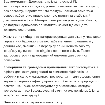
Застосування:
Дзеркальна плівка на основі PET
застосовується на гладких, рівних поверхнях — склі та акрилі,
без рельєфу, шорсткостей чи фактури, оскільки саме така
основа забезпечує правильне прилягання та стабільний
дзеркальний ефект. Матеріал використовується для об’єктів,
де потрібні одночасно приватність, захист від сонця та
контроль освітлення.
Житлові приміщення:
використовується для вікон у квартирах
і приватних будинках з метою забезпечення приватності у
денний час, зменшення перегріву приміщень та захисту
інтер’єру від вигоряння під дією сонячного світла. Також
застосовується як декоративний елемент для скляних
поверхонь.
Комерційні та громадські приміщення:
використовується в
офісах для конфіденційності та зниження відблисків на
робочих місцях, у магазинах і ресторанах — для оформлення
вітрин і створення ефекту приватності без втрати природного
освітлення. Також застосовується у виставкових стендах,
торгових центрах і в декоруванні скляних елементів меблів та
інтер’єрних конструкцій.
Властивості та переваги матеріалу: