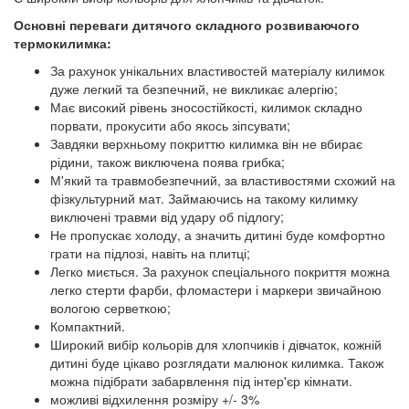
Основні переваги дитячого складного розвиваючого
термокилимка:
За рахунок унікальних властивостей матеріалу килимок
дуже легкий та безпечний, не викликає алергію;
Має високий рівень зносостійкості, килимок складно
порвати, прокусити або якось зіпсувати;
Завдяки верхньому покриттю килимка він не вбирає
рідини, також виключена поява грибка;
М'який та травмобезпечний, за властивостями схожий на
фізкультурний мат. Займаючись на такому килимку
виключені травми від удару об підлогу;
Не пропускає холоду, а значить дитині буде комфортно
грати на підлозі, навіть на плитці;
Легко миється. За рахунок спеціального покриття можна
легко стерти фарби, фломастери і маркери звичайною
вологою серветкою;
Компактний.
Широкий вибір кольорів для хлопчиків і дівчаток, кожній
дитині буде цікаво розглядати малюнок килимка. Також
можна підібрати забарвлення під інтер'єр кімнати.
можливі відхилення розміру +/- 3%