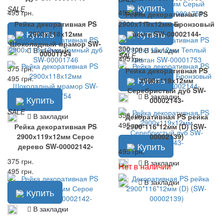
Купить
SALE
495 грн.
495 грн.
Рейка декоративная PS
В закладки
Рейка декоративная PS
2900х119х12мм Бронзовый
Купить
Купить
2900х118х12мм
венге SW-00002144-
Шоколадный мрамор SW-
300 грн.
В закладки
В закладки
00001754
SALE
495 грн.
375 грн.
Рейка декоративная PS
495 грн.
Купить
2900х119х12мм
Серебристый дуб SW-
В закладки
Купить
00002143-
SALE
356 грн.
В закладки
Декоративная PS рейка
495 грн.
Рейка декоративная PS
2900*116*12мм (D) (SW-
2900х119х12мм Серое
00002139)
Купить
дерево SW-00002142-
495 грн.
375 грн.
В закладки
Нет в наличии
495 грн.
В закладки
Купить
В закладки