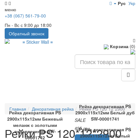
Рус
Укр
меню
+38 (067) 561-79-00
Пн - Вс с 9:00 до 18:00
Обратный звонок
Корзина
(0)
Рейка декоративная PS
Главная
Декоративная рейка
Рейки PS 120*12*2900
Рейка декоративная PS
2900х115х12мм Белый дуб
2900х115х12мм Бежевый
SW-00001741
SALE
меланж с золотыми
Рейки PS 120*12*2900
495 грн.
Рейка декоративная PS
вкраплениями SW-
2900х115х12мм Белый
00001742