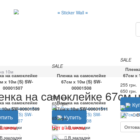
SALE
SALE
Пленк
на 10м
ка на самоклейке
Пленка на самоклейке
67см х
м х 10м (S) SW-
67см х 10м (S) SW-
255 грн.
00001507
00001508
енка на самоклейке 67см 
650 грн.
300 грн.
ка на самоклейке
Пленка на самоклейке
650 грн.
Ку
х 10м SW-00001509
67см х 10м SW-00001511
В
пить
Купить
650 грн.
Оптова
В закладки
В закладки
наличии
Нет в наличии
В закладки
В закладки
ая цена
Оптовая цена