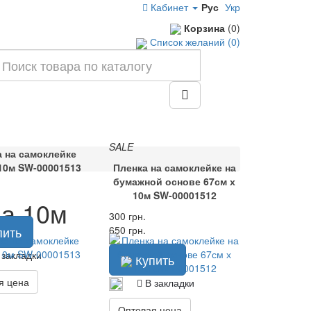
Кабинет
Рус
Укр
Корзина
(0)
Список желаний (0)
SALE
а на самоклейке
 10м SW-00001513
Пленка на самоклейке на
бумажной основе 67см х
10м SW-00001512
на 10м
300 грн.
пить
650 грн.
 закладки
Купить
я цена
В закладки
Оптовая цена