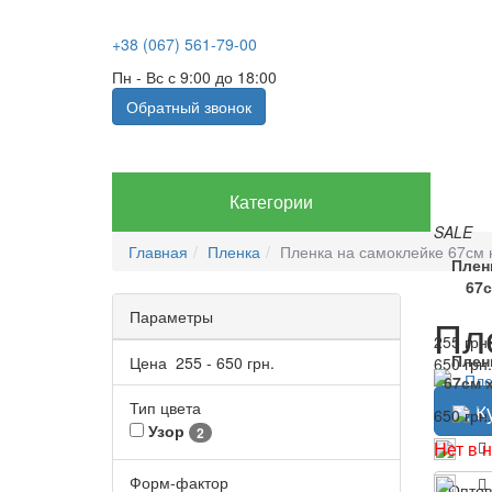
+38 (067) 561-79-00
Пн - Вс с 9:00 до 18:00
Обратный звонок
Категории
SALE
Главная
Пленка
Пленка на самоклейке 67см 
Плен
67с
Параметры
Пл
255 грн.
Плен
Цена
255
-
650
грн.
650 грн.
67см 
Тип цвета
Ку
650 грн.
Узор
2
Нет в 
Форм-фактор
Оптов