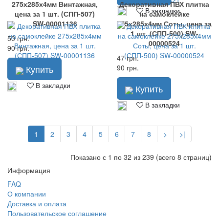
275х285х4мм Винтажная,
Декоративная ПВХ плитка
В закладки
цена за 1 шт. (СПП-507)
на самоклейке
SW-00001136
275х285х4мм Соты, цена за
1 шт. (СПП-500) SW-
50 грн.
00000524
90 грн.
47 грн.
Купить
90 грн.
В закладки
Купить
В закладки
1
2
3
4
5
6
7
8
>
>|
Показано с 1 по 32 из 239 (всего 8 страниц)
Информация
FAQ
О компании
Доставка и оплата
Пользовательское соглашение