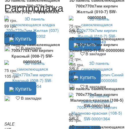
3D панель самоклеющаяся
3D панель самоклеющаяся
Распродажа
кладка 700х770х7мм
700x770x7мм кирпич
Желтая (037) SW-00000302
Желтый (010-7) SW-
00000049
95 грн.
99 грн.
75 грн.
SALE
105 грн.
SALE
Купить
3D панель самоклеющаяся
Купить
3D панель самоклеющаяся
700x770x7мм кирпич
В закладки
700x770x7мм кирпич
Синий (003-7) SW-00000060
В закладки
Красный (008-7) SW-
75 грн.
00000054
105 грн.
SALE
75 грн.
HIT
105 грн.
Купить
HOT
В закладки
Купить
3D панель самоклеющаяся
700х770х5мм кирпич
В закладки
Малиново-красная (108-5)
SW-00001364
60 грн.
SALE
95 грн.
SALE
3D панель самоклеющаяся