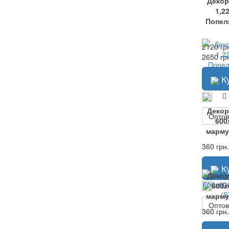
Декор
1,2
Попел
2120 гр
2650 гр
К
Декор
Оптов
600
марму
360 грн.
К
Декор
600х
марму
Оптов
360 грн.