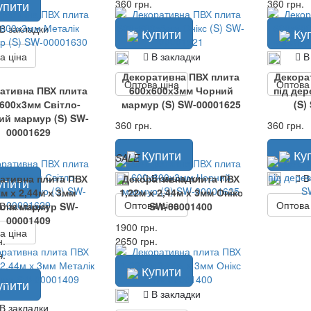
упити
360 грн.
360 грн.
В закладки
Купити
Ку
а ціна
В закладки
В
Декоративна ПВХ плита
Декора
Оптова ціна
Оптова
ативна ПВХ плита
600х600х3мм Чорний
під де
600х3мм Світло-
мармур (S) SW-00001625
(S)
ий мармур (S) SW-
360 грн.
360 грн.
00001629
Купити
Ку
SALE
В закладки
В
ативна плита ПВХ
Декоративна плита ПВХ
упити
2м х 2,44м х 3мм
1,22м х 2,44м х 3мм Онікс
Оптова ціна
Оптова
В закладки
алік мармур SW-
SW-00001400
00001409
1900 грн.
а ціна
н.
2650 грн.
н.
Купити
упити
В закладки
В закладки