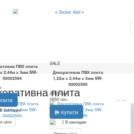
SALE
ативна ПВХ плита
 х 2,44м х 3мм SW-
Декоративна ПВХ плита
00002594
1,22м х 2,44м х 3мм SW-
00002595
коративна плита
н.
2385 грн.
упити
2650 грн.
SALE
В закладки
Декора
Купити
1,22м х
а ціна
В закладки
2120 грн.
Оптова ціна