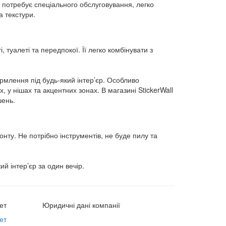
 потребує спеціального обслуговування, легко
а текстури.
 туалеті та передпокої. Її легко комбінувати з
рмлення під будь-який інтер’єр. Особливо
 у нішах та акцентних зонах. В магазині StickerWall
шень.
нту. Не потрібно інструментів, не буде пилу та
й інтер’єр за один вечір.
ет
Юридичні дані компанії
ет