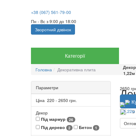
+38 (067) 561-79-00
Пн - Вс з 9:00 до 18:00
Зворотний дзвінок
Категорії
Декор
Головна
Декоративна плита
1,22м
Параметри
Де
2650 гр
Ціна
220
-
2650
грн.
К
Декор
Під мармур
26
Оптов
Під дерево
Бетон
2
1