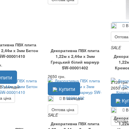
2650 грн.
Ку
В
Оптова
ативна ПВХ плита
SALE
х 2,44м х 3мм Бетон
Декоративна ПВХ плита
SW-00001410
1,22м х 2,44м х 3мм
Декора
Грецький білий мармур
1,22м
н.
SW-00001402
Кремо
упити
2650 грн.
2120 грн.
В закладки
Купити
2650 грн.
а ціна
В закладки
Ку
Оптова ціна
В
SALE
Декора
Оптова
Декоративна ПВХ плита
1,22м