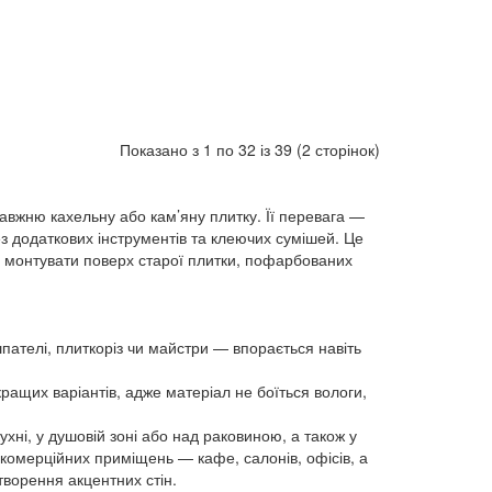
Показано з 1 по 32 із 39 (2 сторінок)
вжню кахельну або кам’яну плитку. Її перевага —
з додаткових інструментів та клеючих сумішей. Це
 монтувати поверх старої плитки, пофарбованих
пателі, плиткоріз чи майстри — впорається навіть
ращих варіантів, адже матеріал не боїться вологи,
ухні, у душовій зоні або над раковиною, а також у
я комерційних приміщень — кафе, салонів, офісів, а
творення акцентних стін.