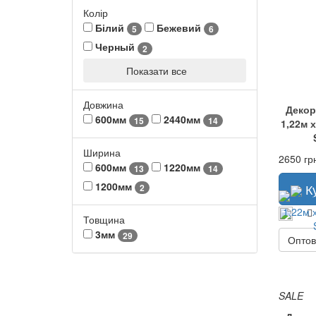
Колір
Білий
Бежевий
5
6
Черный
2
Показати все
Довжина
Декор
600мм
2440мм
15
14
1,22м 
Ширина
2650 гр
600мм
1220мм
13
14
1200мм
К
2
Товщина
3мм
29
Оптов
SALE