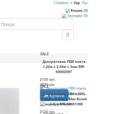
Кабінет
Укр
Рус
Кошик
(0)
Закладки (0)
SALE
Декоративна ПВХ плита
1,22м х 2,44м х 3мм SW-
00002597
2120 грн.
2650 грн.
SALE
Декоративна ПВХ плита
тивна ПВХ плита
Купити
1,22м х 2,44м х 3мм Білий
 2,44м х 3мм SW-
В закладки
мармур SW-00001399
00002596
2120 грн.
Оптова ціна