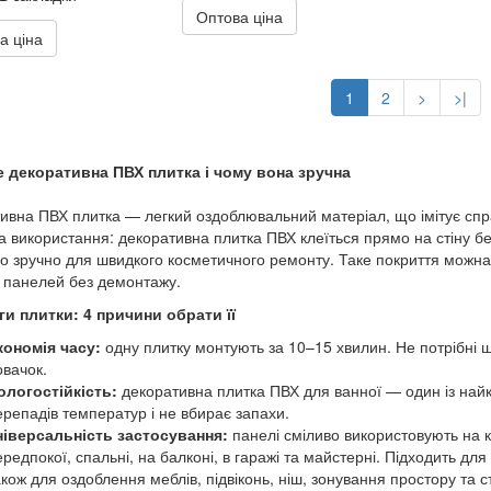
Оптова ціна
а ціна
1
2
>
>|
 декоративна ПВХ плитка і чому вона зручна
ивна ПВХ плитка — легкий оздоблювальний матеріал, що імітує спра
а використання: декоративна плитка ПВХ клеїться прямо на стіну бе
о зручно для швидкого косметичного ремонту. Таке покриття можна
о панелей без демонтажу.
и плитки: 4 причини обрати її
кономія часу:
одну плитку монтують за 10–15 хвилин. Не потрібні ш
овачок.
ологостійкість:
декоративна плитка ПВХ для ванної — один із найк
ерепадів температур і не вбирає запахи.
ніверсальність застосування:
панелі сміливо використовують на к
редпокої, спальні, на балконі, в гаражі та майстерні. Підходить дл
акож для оздоблення меблів, підвіконь, ніш, зонування простору та с