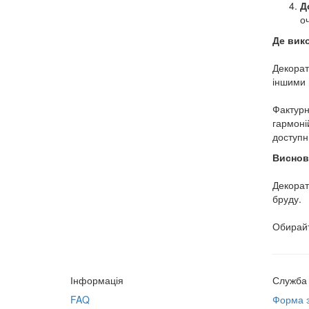
Д
о
Де вик
Декорати
іншими 
Фактурн
гармоні
доступн
Виснов
Декорат
бруду.
Обирайт
Інформація
Служба 
FAQ
Форма з