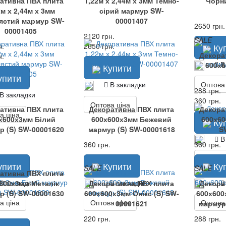
ативна ПВХ плита
1,22м х 2,44м х 3мм Темно-
Чорн
2м х 2,44м х 3мм
сірий мармур SW-
ястий мармур SW-
00001407
2650 грн.
00001405
2120 грн.
SALE
н.
2650 грн.
Ку
Декора
н.
В
600х6
Купити
упити
Оптова
В закладки
288 грн.
В закладки
360 грн.
Оптова ціна
ативна ПВХ плита
Декоративна ПВХ плита
Декора
а ціна
х600х3мм Білий
600х600х3мм Бежевий
600х60
Ку
р (S) SW-00001620
мармур (S) SW-00001618
S
В
360 грн.
360 грн.
Оптова
упити
Купити
Ку
SALE
SALE
ативна ПВХ плита
В закладки
В закладки
В
600х3мм Металік
Декоративна ПВХ плита
Декора
р (S) SW-00001630
600х600х3мм Онікс (S) SW-
600х600
а ціна
Оптова ціна
Оптова
00001621
мармур
220 грн.
288 грн.