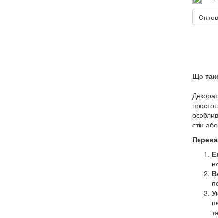
Оптов
Що таке
Декорат
простот
особлив
стін аб
Переваг
Е
н
В
п
У
пе
т