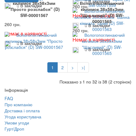
В закладки
килимок 38х58х3мм
Вологопоглинаючий
В закладки
260 грн.
"Просто розслабся" (D)
килимок 38х58х3мм
Немає в наявності
SW-00001567
"Щасливий" (D) SW-
00001565
260 грн.
В закладки
260 грн.
Немає в наявності
Немає в наявності
В закладки
В закладки
1
2
>
>|
Показано з 1 по 32 із 38 (2 сторінок)
Інформація
FAQ
Про компанію
Доставка і оплата
Угода користувача
Умови угоди
Гурт/Дроп