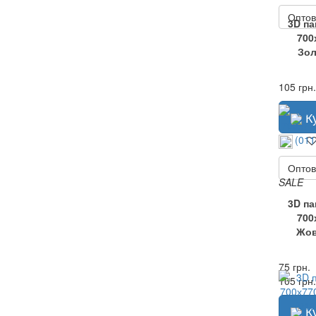
Оптов
3D п
700
Зол
105 грн.
К
Оптов
SALE
3D п
700
Жов
75 грн.
105 грн.
К