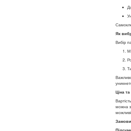
Д
Ун
Самоклею
Як виб
Вибір п
М
Р
Ти
Важливо
уникнет
Ціна та
Вартіст
можна з
можливі
Замови
Підсум