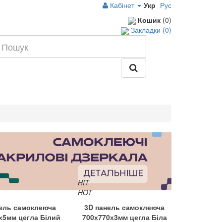
Кабінет
Укр
Рус
Кошик
(0)
Закладки (0)
HIT
HOT
ель самоклеюча
3D панель самоклеюча
х5мм цегла Білий
700х770х3мм цегла Біла