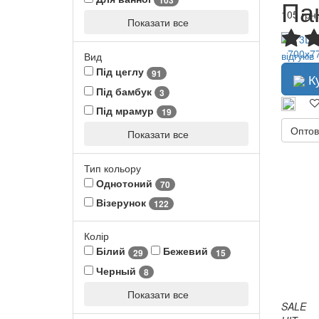
Па
103
105 грн.
Показати все
відгуків
Вид
Під цеглу
91
К
Під бамбук
3
Під мрамур
19
Оптов
Показати все
Тип кольору
Однотоний
70
Візерунок
122
Колір
Білий
Бежевий
29
15
Черный
8
Показати все
SALE