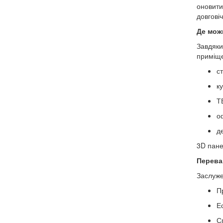
оновити
довговіч
Де мож
Завдяки
приміще
ст
к
ТВ
оф
д
3D пане
Перева
Заслуже
П
Ес
С