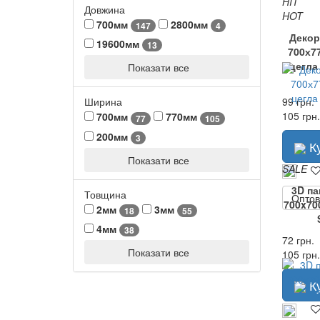
HIT
Довжина
HOT
700мм
2800мм
147
4
Декор
19600мм
13
700х7
цегла
Показати все
99 грн.
Ширина
105 грн.
700мм
770мм
77
105
200мм
3
К
Показати все
SALE
3D п
Товщина
Оптов
700x70
2мм
3мм
18
55
4мм
38
72 грн.
Показати все
105 грн.
К