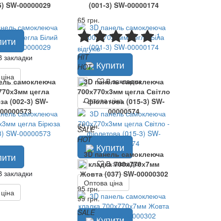
5) SW-00000029
(001-3) SW-00000174
65 грн.
1
пити
відгуків
HIT
 закладки
Купити
HOT
 ціна
В закладки
ель самоклеюча
3D панель самоклеюча
770х3мм цегла
700х770х3мм цегла Світло
Оптова ціна
за (002-3) SW-
- фіолетова (015-3) SW-
00000573
00000574
65 грн.
SALE
HOT
Купити
3D панель самоклеюча
пити
В закладки
кладка 700х770х7мм
 закладки
Жовта (037) SW-00000302
Оптова ціна
95 грн.
 ціна
99 грн.
SALE
Купити