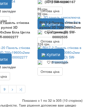
В закладки
(031) SW-00000167
пити
89 грн.
Оптова ціна
 закладки
99 грн.
 ціна
20 Панель стінова
R017-2 Панель стінова в
Купити
 рулоні 3D
рулоні 3D 700х3080х2мм
В закладки
00х2мм Біла Цегла
Сіра Цегла (D) SW-
W-00002277
00002535
Оптова ціна
316 грн.
Купити
пити
В закладки
 закладки
Оптова ціна
 ціна
9
>
>|
Показано з 1 по 32 із 305 (10 сторінок)
рельєфністю. Таке рішення допоможе вам швидко