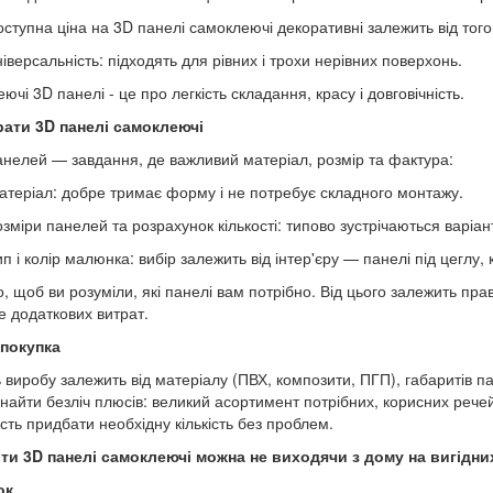
оступна ціна на 3D панелі самоклеючі декоративні залежить від того,
іверсальність: підходять для рівних і трохи нерівних поверхонь.
чі 3D панелі - це про легкість складання, красу і довговічність.
рати 3D панелі самоклеючі
анелей — завдання, де важливий матеріал, розмір та фактура:
атеріал: добре тримає форму і не потребує складного монтажу.
озміри панелей та розрахунок кількості: типово зустрічаються варі
п і колір малюнка: вибір залежить від інтер'єру — панелі під цеглу,
, щоб ви розуміли, які панелі вам потрібно. Від цього залежить пр
е додаткових витрат.
 покупка
ь виробу залежить від матеріалу (ПВХ, композити, ПГП), габаритів п
найти безліч плюсів: великий асортимент потрібних, корисних рече
сть придбати необхідну кількість без проблем.
ти 3D панелі самоклеючі можна не виходячи з дому на вигідни
ок