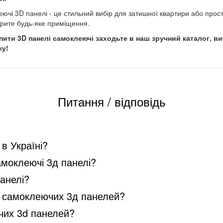
ючі 3D панелі - це стильний вибір для затишної квартири або прос
рите будь-яке приміщення.
пити 3D панелі самоклеючі заходьте в наш зручний каталог, в
ку!
Питання / відповідь
в Україні?
моклеючі 3д панелі?
анелі?
ть самоклеючих 3д панелей?
чих 3d панелей?