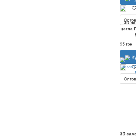
Оптов
3D п
цегла 
95 грн.
К
Оптов
3D само