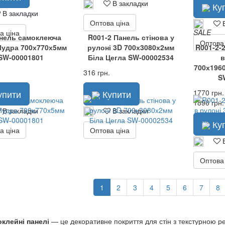
В закладки
Ку
В закладки
Оптова ціна
В
SALE
а ціна
анель самоклеюча
R001-2 Панель стінова у
Оптова
Пудра 700х770х5мм
рулоні 3D 700х3080х2мм
R001-2-
SW-00001801
Біла Цегла SW-00002534
в
700х196
316 грн.
S
упити
Купити
1770 грн.
1896 грн.
В закладки
В закладки
Ку
а ціна
Оптова ціна
В
Оптова
1
2
3
4
5
6
7
8
клейні панелі
— це декоративне покриття для стін з текстурною 