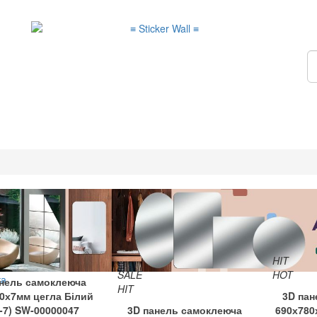
HIT
SALE
HOT
анель самоклеюча
HIT
0х7мм цегла Білий
3D пан
1-7) SW-00000047
3D панель самоклеюча
690х780