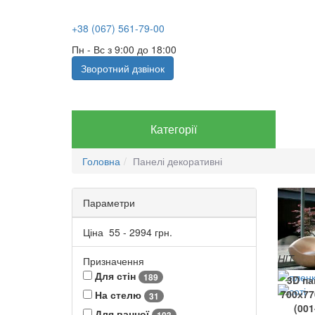
+38 (067) 561-79-00
Пн - Вс з 9:00 до 18:00
Зворотний дзвінок
Категорії
Головна
Панелі декоративні
Параметри
Ціна
55
-
2994
грн.
HIT
Призначення
Для стін
189
3D п
700х77
На стелю
31
(00
Для ванної