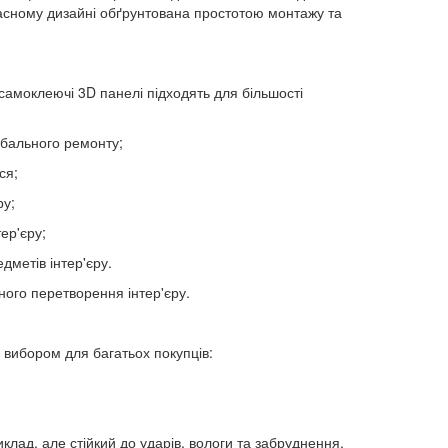
часному дизайні обґрунтована простотою монтажу та
самоклеючі 3D панелі підходять для більшості
лобального ремонту;
ся;
ру;
ер'єру;
дметів інтер'єру.
ного перетворення інтер'єру.
 вибором для багатьох покупців:
клад, але стійкий до ударів, вологи та забруднення.