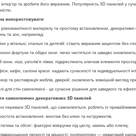
 інтер'єр та зробити його виразним. Популярність 3D панелей у су
ністю.
на використовувати
 різноманітності матеріалу та простому встановленню, декоративні 
нь та зон, наприклад:
іни у вітальні, спальні та дитячій: стають виразним акцентом без г
ухонні фартухи та обідні зони: легко чистяться та швидко оновлюють
-зони, ніші, узголів'я ліжка: підкреслюють ключові елементи просто
іси, кафе, салони краси: надають сучасності та індивідуальності інт
екор та реставрація меблів, дверей: оновлюють зовнішній вигляд пре
лі для стін самоклеючі - це сучасне рішення для швидкого та ефект
ги самоклеючих декоративних 3D панелей
ні переваги 3D панелей, що самоклеяться, роблять їх привабливим
ростота встановлення: монтаж без клею та інструментів.
тетика та обсяг: фактурні візерунки під цеглу, камінь або плитку.
піввідношення легкості та міцності: поліпропілен — невагомий напри