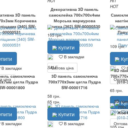
HOT
HIT
HOT
Декоративна 3D панель
ативна 3D панель
самоклейка 700х700х4мм
Самокле
70х3мм Коричнева
Морська мармурова
насті
 піщаник (340) SW-
плитка (362) SW-00000530
панел
00000531
Паву
105 грн.
Купити
109 грн.
В закладки
упити
Ку
SALE
Оптова ціна
В закладки
В
3D пан
анель самоклеюча
3D панель самоклеюча
700х770
а ціна
Оптова
0x7мм цегла Пудра
700x770x3мм цегла Пудра
(010-
SW-00001800
SW-00001716
65 грн.
58 грн.
3D пан
65 грн.
Ку
700х
В
Жовт
упити
Купити
Оптова
В закладки
В закладки
105 грн.