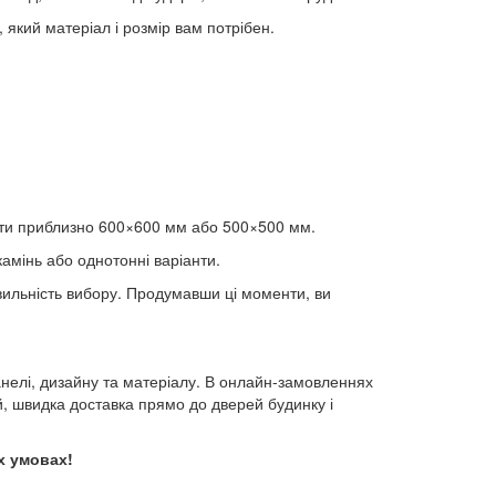
 який матеріал і розмір вам потрібен.
анти приблизно 600×600 мм або 500×500 мм.
 камінь або однотонні варіанти.
авильність вибору. Продумавши ці моменти, ви
анелі, дизайну та матеріалу. В онлайн-замовленнях
й, швидка доставка прямо до дверей будинку і
х умовах!