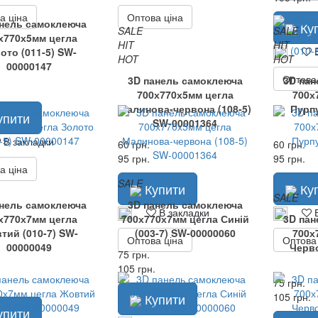
а ціна
Оптова ціна
анель самоклеюча
Ку
SALE
SALE
х770х5мм цегла
HIT
HIT
В
ото (011-5) SW-
HOT
HOT
00000147
Оптова
3D панель самоклеюча
3D пан
700х770х5мм цегла
700х
Малинова-червона (108-5)
Пурпу
упити
SW-00001364
В закладки
60 грн.
60 грн.
95 грн.
95 грн.
а ціна
SALE
Купити
Ку
SALE
анель самоклеюча
3D панель самоклеюча
В закладки
В
х770х7мм цегла
700х770х7мм цегла Синій
3D пан
тий (010-7) SW-
(003-7) SW-00000060
700х
Оптова ціна
Оптова
00000049
Черво
75 грн.
105 грн.
75 грн.
Купити
105 грн.
упити