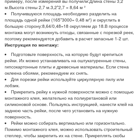
примеру, после измерений вы получили:Длина стены 3,2
м.Высота стены 2,7 м.3,2*2,7 = 8,64 м ²
Получившуюся площадь необходимо разделить на
площадь одной рейки (165*3000= 0,48 м²) и округлить в
большую сторону:8,64/0,48=18 округляем до 18.В процессе
монтажа могут возникнуть отходы, связанные с порезкой реек,
поэтому рекомендуется добавить в расчет запасные 1-2 шт.
Инструкция по монтажу:
Подготовьте поверхность, на которую будут крепиться
рейки. Их можно устанавливать на оштукатуренные стены,
гипсокартонные плиты и древесные материалы. Если стена
оклеена обоями, рекомендуем их снять.
Для порезки рейки используйте циркулярную пилу или
лобзик.
Прикрепить рейку к нужной поверхности можно с помощью
монтажного клея, желательно на полиуретановой или
силиконовой основе. Пользуясь инструкцией, нанести клей на
заднюю часть рейки, после чего установить на нужную
поверхность.
Рейки можно собирать вертикально или горизонтально.
Помимо монтажного клея, можно использовать строительный
степлер, чтобы закрепить их на стене. Прикреплять скобы