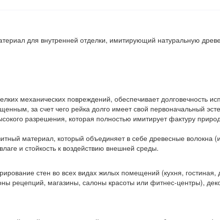
атериал для внутренней отделки, имитирующий натуральную древе
елких механических повреждений, обеспечивает долговечность исп
щенным, за счет чего рейка долго имеет свой первоначальный эсте
ысокого разрешения, которая полностью имитирует фактуру приро
итный материал, который объединяет в себе древесные волокна (
влаге и стойкость к воздействию внешней среды.
ирование стен во всех видах жилых помещений (кухня, гостиная, д
ы рецепций, магазины, салоны красоты или фитнес-центры), деко