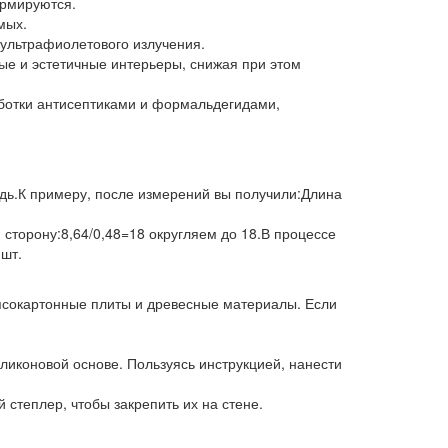
ормируются.
мых.
 ультрафиолетового излучения.
ые и эстетичные интерьеры, снижая при этом
аботки антисептиками и формальдегидами,
адь.К примеру, после измерений вы получили:Длина
сторону:8,64/0,48=18 округляем до 18.В процессе
 шт.
гипсокартонные плиты и древесные материалы. Если
ликоновой основе. Пользуясь инструкцией, нанести
степлер, чтобы закрепить их на стене.