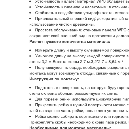
Устойчивость к влаге: материал WPC обладает в
Устойчивость к гниению и насекомым: в отличие
Стойкость к воздействию ультрафиолета: стенов
Привлекательный внешний вид: декоративный сло
использование чистой древесины.
Простота обслуживания: стеновые панели WPC о
сохраняют свой внешний вид на протяжении долгог
Расчет нужного количества материала:
Измерьте длину и высоту оклеиваемой поверхно
Умножьте длину на высоту каждой поверхности в
стены 3,2 м.Высота стены 2,7 м.3,2*2,7 = 8,64 м ²
Получившуюся площадь необходимо разделить на 
монтажа могут возникнуть отходы, связанные с поре
Инструкция по монтажу:
Подготовьте поверхность, на которую будут кре
стена оклеена обоями, рекомендуем их снять.
Для порезки рейки используйте циркулярную пил
Прикрепить рейку к нужной поверхности можно 
клей на заднюю часть рейки, после чего установить
Рейки можно собирать вертикально или горизонт
Прикреплять скобы необходимо к краю паза рейки, 
Необходимые для монтажа материалы: