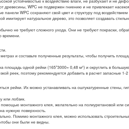
ысокой устойчивостью к воздействию влаги, не разбухает и не деф
 от древесины, WPC не подвержен гниению и не привлекает насеко
ые панели WPC сохраняют свой цвет и структуру под воздействием
й имитирует натуральное дерево, это позволяет создавать стильн
бычно не требуют сложного ухода. Они не требуют покраски, обр
о времени.
сти.
 метрах и составьте полученные результаты, чтобы получить площ
площадь одной рейки (165*3000= 0,48 м²) и округлить в большую 
зкой реек, поэтому рекомендуется добавить в расчет запасные 1-2
питься рейки. Их можно устанавливать на оштукатуренные стены, 
у или лобзик.
с помощью монтажного клея, желательно на полиуретановой или си
 на нужную поверхность.
ально. Помимо монтажного клея, можно использовать строительный 
чтобы они были не видны.