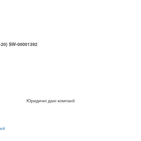
-20) SW-00001392
Юридичні дані компанії
тей