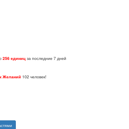
но
256 единиц
за последние 7 дней
к Желаний
102 человек!
астями