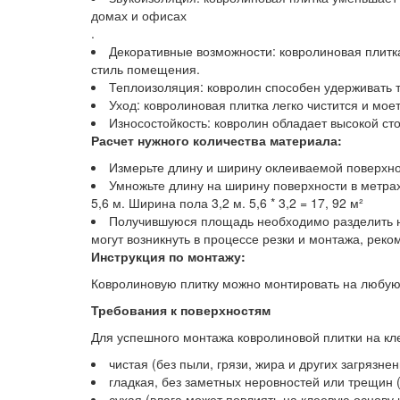
домах и офисах
.
Декоративные возможности: ковролиновая плитка
стиль помещения.
Теплоизоляция: ковролин способен удерживать т
Уход: ковролиновая плитка легко чистится и мое
Износостойкость: ковролин обладает высокой сто
Расчет нужного количества материала:
Измерьте длину и ширину оклеиваемой поверхно
Умножьте длину на ширину поверхности в метрах
5,6 м. Ширина пола 3,2 м. 5,6 * 3,2 = 17, 92 м²
Получившуюся площадь необходимо разделить на 
могут возникнуть в процессе резки и монтажа, рек
Инструкция по монтажу:
Ковролиновую плитку можно монтировать на любую 
Требования к поверхностям
Для успешного монтажа ковролиновой плитки на кле
чистая (без пыли, грязи, жира и других загрязнен
гладкая, без заметных неровностей или трещин 
сухая (влага может повлиять на клеевую основу 