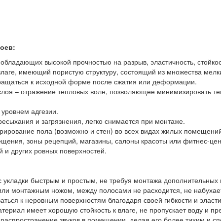
оев:
 обладающих высокой прочностью на разрыв, эластичность, стойкост
лаге, имеющий пористую структуру, состоящий из множества мелки
звращаться к исходной форме после сжатия или деформации.
 слоя – отражение тепловых волн, позволяющее минимизировать т
 уровнем адгезии.
ресыхания и загрязнения, легко снимается при монтаже.
ирование пола (возможно и стен) во всех видах жилых помещений 
ения, зоны рецепций, магазины, салоны красоты или фитнес-цен
й и других ровных поверхностей.
сс укладки быстрым и простым, не требуя монтажа дополнительных
 или монтажным ножом, между полосами не расходится, не набухае
аться к неровным поверхностям благодаря своей гибкости и эласти
атериал имеет хорошую стойкость к влаге, не пропускает воду и п
распространение звуков в помещении, делая его более тихим и с