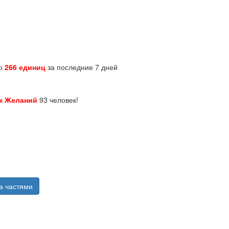
но
266 единиц
за последние 7 дней
к Желаний
93 человек!
а частями