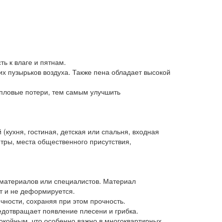
ь к влаге и пятнам.
х пузырьков воздуха. Также пена обладает высокой
епловые потери, тем самым улучшить
(кухня, гостиная, детская или спальня, входная
тры, места общественного присутствия,
 материалов или специалистов. Материал
т и не деформируется.
чности, сохраняя при этом прочность.
редотвращает появление плесени и грибка.
покойным, что особенно важно в многоквартирных