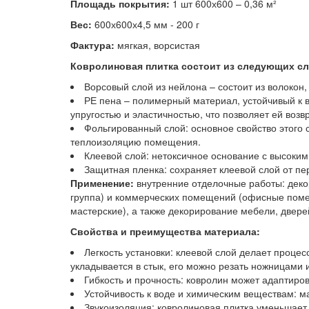
Площадь покрытия:
1 шт 600х600 – 0,36 м²
Вес:
600х600х4,5 мм - 200 г
Фактура:
мягкая, ворсистая
Ковролиновая плитка состоит из следующих сл
Ворсовый слой из нейлона – состоит из волокон,
РЕ пена – полимерный материал, устойчивый к в
упругостью и эластичностью, что позволяет ей во
Фольгированный слой: основное свойство этого
теплоизоляцию помещения.
Клеевой слой: нетоксичное основание с высоким
Защитная пленка: сохраняет клеевой слой от пе
Применение:
внутренние отделочные работы: декор
группа) и коммерческих помещений (офисные помещ
мастерские), а также декорирование мебели, двере
Свойства и преимущества материала:
Легкость установки: клеевой слой делает проце
укладывается в стык, его можно резать ножницами
Гибкость и прочность: ковролин может адаптиров
Устойчивость к воде и химическим веществам: м
Звукоизоляция: ковролиновая плитка уменьшает 