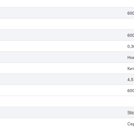
60
60
0,3
Но
Ки
4,5
60
Sti
Се