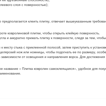
клеевого слоя с поверхностью);
ую предполагается клеить плитку, отвечает вышеуказанным требова
оте ковролиновой плитки, чтобы открыть клейкую поверхность.
гла и аккуратно прижать плитку к поверхности, следя за тем, чтоб
 месту стыка с приклеенной полосой, затем приступить к установк
целярский нож или ножницы, чтобы подогнать ее по размеру, особе
в зависимости от освещения и направления ворса. Для достижения
 название « Плитка ковролин самоклеящаяся», удобное для покуп
наименование.