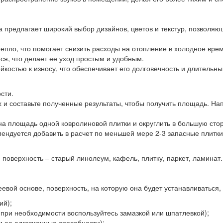
 предлагает широкий выбор дизайнов, цветов и текстур, позволяю
епло, что помогает снизить расходы на отопление в холодное врем
тся, что делает ее уход простым и удобным.
йкостью к износу, что обеспечивает его долговечность и длительны
сти.
 и составьте полученные результаты, чтобы получить площадь. На
площадь одной ковролиновой плитки и округлить в большую сторону
омендуется добавить в расчет по меньшей мере 2-3 запасные плитки
поверхность – старый линолеум, кафель, плитку, паркет, ламинат.
евой основе, поверхность, на которую она будет устанавливаться,
ий);
(при необходимости воспользуйтесь замазкой или шпатлевкой);
и ее адгезионные способности);