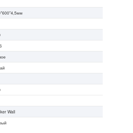
0*600*4,5мм
0
6
вое
тай
0
cker Wall
рый