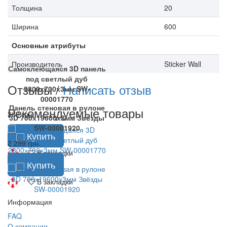
Толщина
20
Ширина
600
Основные атрибуты
Производитель
Sticker Wall
Самоклеющаяся 3D панель
под светлый дуб
Отзывы /
Написать отзыв
2800х700х3мм SW-
00001770
Панель стеновая в рулоне
Рекомендуемые товары
369 грн.
3D 700х19600х3мм Звёзды
SW-00001920
Купить
2 299 грн.
В закладки
Купить
В закладки
Информация
FAQ
О компании