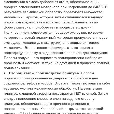
смешивания в смесь добавляют агент, обеспечивающий
процесс вспенивания материала при нагревании до 240ºС. В
результате термической обработки образуются множество
небольших шариков, которые затем сплавляются в единую
массу под воздействием горячего пара. Окончательную
форму материал приобретает в процессе экструзии.
Полипропилен подвергается процессу экструзии, во время
которого нагретый пластичный материал пропускается через
экструдер (машина для экструзии) с помощью винтового
механизма. Это позволяет формировать материал в
подходящую форму в виде плоского профиля для плинтусов.
Полосы полученного пористого полипропилена набирают
прочность и жесткость в течение двух дней в процессе полной
полимеризации.
Второй этап – производство плинтуса.
Полосы
пористого полипропилена подвергаются обработке для
создания рельефов и узоров. Этот этап может включать в себя
термическую или механическую обработку. На этом этапе
плинтус, с лицевой стороны покрывается ПВХ пленкой. Затем
следует нанесение клеевого слоя на заднюю сторону
плинтуса, обеспечивающего прочное сцепление с
поверхностью стены. Клеевой слой покрывается защитной
пленкой. Обработанные плинтусы режутся на конечные