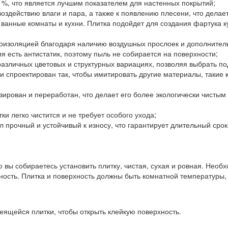
1%, что является лучшим показателем для настенных покрытий;
к воздействию влаги и пара, а также к появлению плесени, что дела
 ванные комнаты и кухни. Плитка подойдет для создания фартука к
еплоизоляцией благодаря наличию воздушных прослоек и дополнит
ия есть антистатик, поэтому пыль не собирается на поверхности;
 различных цветовых и структурных вариациях, позволяя выбрать п
и спроектирован так, чтобы имитировать другие материалы, такие 
изирован и переработан, что делает его более экологически чисты
ки легко чистится и не требует особого ухода;
 прочный и устойчивый к износу, что гарантирует длительный срок
 вы собираетесь установить плитку, чистая, сухая и ровная. Необ
ность. Плитка и поверхность должны быть комнатной температуры,
еящейся плитки, чтобы открыть клейкую поверхность.