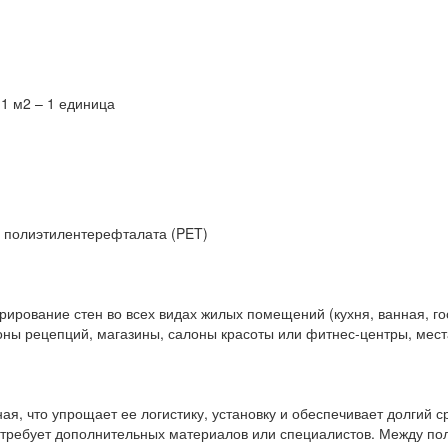
 1 м2 – 1 единица
и полиэтилентерефталата (PET)
ирование стен во всех видах жилых помещений (кухня, ванная, гос
ы рецепций, магазины, салоны красоты или фитнес-центры, места
чная, что упрощает ее логистику, установку и обеспечивает долгий 
требует дополнительных материалов или специалистов. Между поло