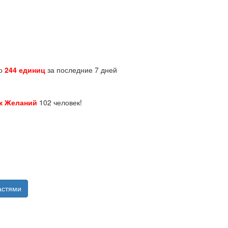
но
244 единиц
за последние 7 дней
к Желаний
102 человек!
астями