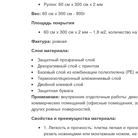
Рулон: 60 см х 300 см х 2 мм
Вес:
60 см х 300 см - 900г
Площадь покрытия
60 см х 300 см х 2 мм – 1,8 м2, количество на
Фактура:
ровная
Слои материала:
Защитный прозрачный слой
Декоративный слой с принтом
Базовый слой из комбинации полиэтилена (PE) 
Термоизоляционный алюминиевый слой
Двойной клеевой слой
Защитная бумага
Применение:
внутренние отделочные работы: декор
коммерческих помещений (офисные помещения, зон
других ровных поверхностей.
Свойства и преимущества материала:
1. Легкость и прочность: плитка легкая и про
резать ножницами или монтажным ножом, не 