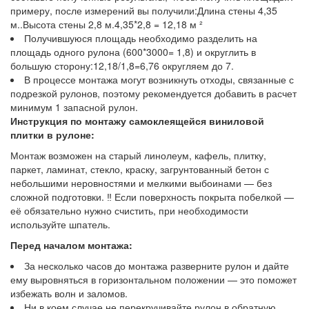
примеру, после измерений вы получили:Длина стены 4,35
м..Высота стены 2,8 м.4,35*2,8 = 12,18 м ²
Получившуюся площадь необходимо разделить на
площадь одного рулона (600*3000= 1,8) и округлить в
большую сторону:12,18/1,8=6,76 округляем до 7.
В процессе монтажа могут возникнуть отходы, связанные с
подрезкой рулонов, поэтому рекомендуется добавить в расчет
минимум 1 запасной рулон.
Инструкция по монтажу самоклеящейся виниловой
плитки в рулоне:
Монтаж возможен на старый линолеум, кафель, плитку,
паркет, ламинат, стекло, краску, загрунтованный бетон с
небольшими неровностями и мелкими выбоинами — без
сложной подготовки. ‼️ Если поверхность покрыта побелкой —
её обязательно нужно счистить, при необходимости
используйте шпатель.
Перед началом монтажа:
За несколько часов до монтажа разверните рулон и дайте
ему выровняться в горизонтальном положении — это поможет
избежать волн и заломов.
Ни в коем случае не перекручивайте рулон в обратную