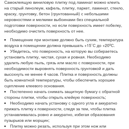
Самоклеящую виниловую плитку под ламинат можно клеить
на старый линолеум, кафель, плитку, паркет, ламинат, стекло,
краску, грунтовку, бетон (грунтованный) с небольшими
неровностями и мелкими выбоинами без специальной
подготовки поверхности, но если поверхность имеет побелку,
необходимо очистить поверхность от нее.
Помещение при монтаже должно быть сухим, температура
воздуха в помещении должна превышать +15˚С до +20ºС.
Убедитесь, что поверхность, на которую вы собираетесь
установить плитку, чистая, сухая и ровная. Необходимо
удалить любую пыль, грязь или масло с поверхности, при
необходимости выровнять поверхность грунтовкой и дать
высохнуть не менее 4 часов. Плитка и поверхность должны
быть комнатной температуры, чтобы обеспечить хорошее
сцепление клеевого основания.
Постепенно начать снимать защитную бумагу с обратной
стороны плитки, чтобы открыть клейкую поверхность;
Необходимо начать установку с одного угла и аккуратно
прижать плитку к поверхности, следя за тем, чтобы плитка
устанавливалась ровно и аккуратно, избегая образования
пузырьков или морщин;
Плитку можно резать, используя при этом нож или