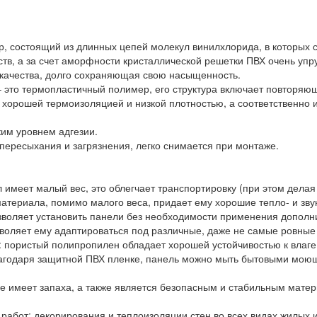
ер, состоящий из длинных цепей молекул винилхлорида, в которых 
тв, а за счет аморфности кристаллической решетки ПВХ очень упру
 качества, долго сохраняющая свою насыщенность.
– это термопластичный полимер, его структура включает повторя
т хорошей термоизоляцией и низкой плотностью, а соответственно
ким уровнем адгезии.
 пересыхания и загрязнения, легко снимается при монтаже.
л имеет малый вес, это облегчает транспортировку (при этом делая
атериала, помимо малого веса, придает ему хорошие тепло- и зву
озволяет установить панели без необходимости применения дополн
озволяет ему адаптироваться под различные, даже не самые ровные
: пористый полипропилен обладает хорошей устойчивостью к влаге,
агодаря защитной ПВХ пленке, панель можно мыть бытовыми моющ
е имеет запаха, а также является безопасным и стабильным мате
работ: декорирования и теплоизоляции стен во всех видах жилых 