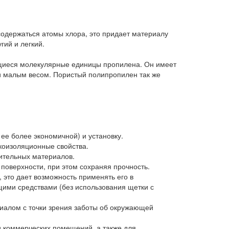
содержаться атомы хлора, это придает материалу
гий и легкий.
ющиеся молекулярные единицы пропилена. Он имеет
 и малым весом. Пористый полипропилен так же
 ее более экономичной) и установку.
коизоляционные свойства.
ительных материалов.
 поверхности, при этом сохраняя прочность.
 это дает возможность применять его в
ими средствами (без использования щетки с
риалом с точки зрения заботы об окружающей
и коммерческих помещений, а также для