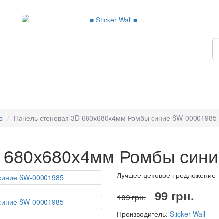
р
Панель стеновая 3D 680х680х4мм Ромбы синие SW-00001985
D 680х680х4мм Ромбы син
Лучшее ценовое предложение
99 грн.
109 грн.
Производитель:
Sticker Wall