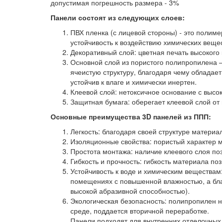
допустимая погрешность размера - 3%
Панели состоят из следующих слоев:
ПВХ пленка (с лицевой стороны) - это полим
устойчивость к воздействию химических вещес
Декоративный слой: цветная печать высокого
Основной слой из пористого полипропилена 
ячеистую структуру, благодаря чему обладае
устойчив к влаге и химически инертен.
Клеевой слой: нетоксичное основание с высо
Защитная бумага: оберегает клеевой слой от
Основные преимущества 3D панелей из ППП:
Легкость: благодаря своей структуре материа
Изоляционные свойства: пористый характер м
Простота монтажа: наличие клеевого слоя п
Гибкость и прочность: гибкость материала п
Устойчивость к воде и химическим веществам
помещениях с повышенной влажностью, а бл
высокой абразивной способностью).
Экологическая безопасность: полипропилен н
среде, поддается вторичной переработке.
Панели подходят для внутренних отделочных 