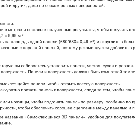
рей и других, даже не совсем ровных поверхностей.
хности.
и в метрах и составьте полученные результаты, чтобы получить пл
7 = 9,99 м ²
на площадь одной панели (680*680= 0,49 м²) и округлить в больш
вязанные с порезкой панелей, поэтому рекомендуется добавить в р
оторую вы собираетесь установить панели, чистая, сухая и ровная
ь поверхность. Панели и поверхность должны быть комнатной темп
самоклеящейся панели, чтобы открыть клеевую поверхность.
 аккуратно прижать панель к поверхности, следя за тем, чтобы пане
 или ножницы, чтобы подгонять панель по размеру, особенно по кр
рхности, чтобы обеспечить хорошее сцепление между панелью и п
е название «Самоклеющиеся 3D панели», удобное для покупателей
вание.