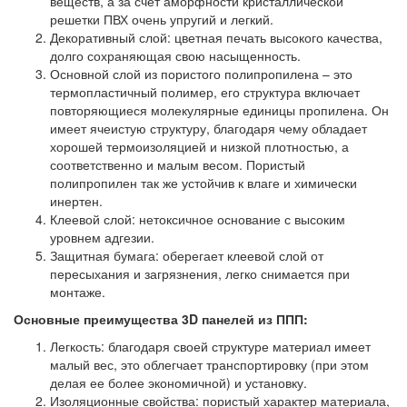
веществ, а за счет аморфности кристаллической
решетки ПВХ очень упругий и легкий.
Декоративный слой: цветная печать высокого качества,
долго сохраняющая свою насыщенность.
Основной слой из пористого полипропилена – это
термопластичный полимер, его структура включает
повторяющиеся молекулярные единицы пропилена. Он
имеет ячеистую структуру, благодаря чему обладает
хорошей термоизоляцией и низкой плотностью, а
соответственно и малым весом. Пористый
полипропилен так же устойчив к влаге и химически
инертен.
Клеевой слой: нетоксичное основание с высоким
уровнем адгезии.
Защитная бумага: оберегает клеевой слой от
пересыхания и загрязнения, легко снимается при
монтаже.
Основные преимущества 3D панелей из ППП:
Легкость: благодаря своей структуре материал имеет
малый вес, это облегчает транспортировку (при этом
делая ее более экономичной) и установку.
Изоляционные свойства: пористый характер материала,