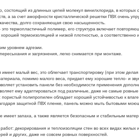
ер, состоящий из длинных цепей молекул винилхлорида, в которых 
тв, а за счет аморфности кристаллической решетки ПВХ очень упру
 качества, долго сохраняющая свою насыщенность.
– это термопластичный полимер, его структура включает повторя
т хорошей термоизоляцией и низкой плотностью, а соответственно
ким уровнем адгезии.
 пересыхания и загрязнения, легко снимается при монтаже.
л имеет малый вес, это облегчает транспортировку (при этом делая
атериала, помимо малого веса, придает ему хорошие тепло- и зву
озволяет установить панели без необходимости применения дополн
озволяет ему адаптироваться под различные, даже не самые ровные
: пористый полипропилен обладает хорошей устойчивостью к влаге,
агодаря защитной ПВХ пленке, панель можно мыть бытовыми моющ
е имеет запаха, а также является безопасным и стабильным мате
работ: декорирования и теплоизоляции стен во всех видах жилых 
рей и других, даже не совсем ровных поверхностей.