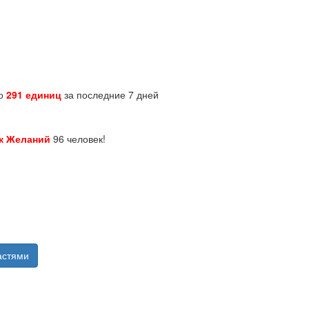
но
291 единиц
за последние 7 дней
к Желаний
96 человек!
астями