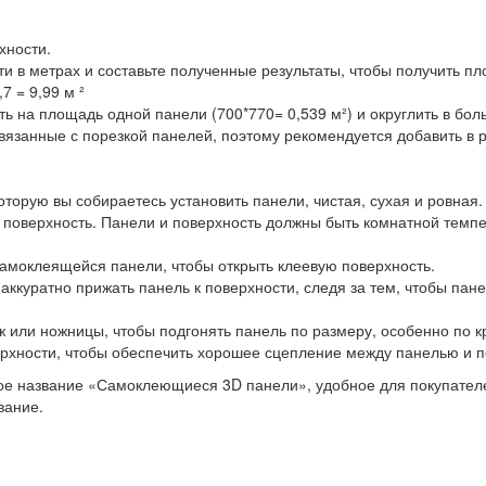
хности.
и в метрах и составьте полученные результаты, чтобы получить пл
7 = 9,99 м ²
на площадь одной панели (700*770= 0,539 м²) и округлить в боль
вязанные с порезкой панелей, поэтому рекомендуется добавить в р
оторую вы собираетесь установить панели, чистая, сухая и ровная
ь поверхность. Панели и поверхность должны быть комнатной темп
самоклеящейся панели, чтобы открыть клеевую поверхность.
 аккуратно прижать панель к поверхности, следя за тем, чтобы пане
 или ножницы, чтобы подгонять панель по размеру, особенно по кр
рхности, чтобы обеспечить хорошее сцепление между панелью и п
е название «Самоклеющиеся 3D панели», удобное для покупателей
вание.