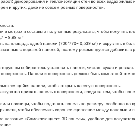
работ: декорирования и теплоизоляции стен во всех видах жилых 
рей и других, даже не совсем ровных поверхностей.
хности.
и в метрах и составьте полученные результаты, чтобы получить пл
7 = 9,99 м ²
на площадь одной панели (700*770= 0,539 м²) и округлить в боль
вязанные с порезкой панелей, поэтому рекомендуется добавить в р
оторую вы собираетесь установить панели, чистая, сухая и ровная
ь поверхность. Панели и поверхность должны быть комнатной темп
самоклеящейся панели, чтобы открыть клеевую поверхность.
 аккуратно прижать панель к поверхности, следя за тем, чтобы пане
 или ножницы, чтобы подгонять панель по размеру, особенно по кр
рхности, чтобы обеспечить хорошее сцепление между панелью и п
е название «Самоклеющиеся 3D панели», удобное для покупателей
вание.