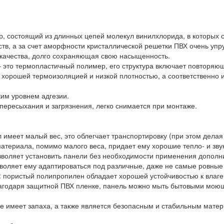
ер, состоящий из длинных цепей молекул винилхлорида, в которых 
тв, а за счет аморфности кристаллической решетки ПВХ очень упру
 качества, долго сохраняющая свою насыщенность.
– это термопластичный полимер, его структура включает повторя
т хорошей термоизоляцией и низкой плотностью, а соответственно
ким уровнем адгезии.
 пересыхания и загрязнения, легко снимается при монтаже.
л имеет малый вес, это облегчает транспортировку (при этом делая
атериала, помимо малого веса, придает ему хорошие тепло- и зву
озволяет установить панели без необходимости применения дополн
озволяет ему адаптироваться под различные, даже не самые ровные
: пористый полипропилен обладает хорошей устойчивостью к влаге,
агодаря защитной ПВХ пленке, панель можно мыть бытовыми моющ
е имеет запаха, а также является безопасным и стабильным мате