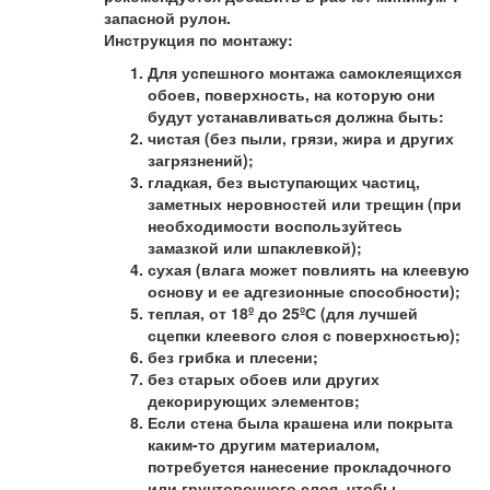
запасной рулон.
Инструкция по монтажу:
Для успешного монтажа самоклеящихся
обоев, поверхность, на которую они
будут устанавливаться должна быть:
чистая (без пыли, грязи, жира и других
загрязнений);
гладкая, без выступающих частиц,
заметных неровностей или трещин (при
необходимости воспользуйтесь
замазкой или шпаклевкой);
сухая (влага может повлиять на клеевую
основу и ее адгезионные способности);
теплая, от 18º до 25ºС (для лучшей
сцепки клеевого слоя с поверхностью);
без грибка и плесени;
без старых обоев или других
декорирующих элементов;
Если стена была крашена или покрыта
каким-то другим материалом,
потребуется нанесение прокладочного
или грунтовочного слоя, чтобы