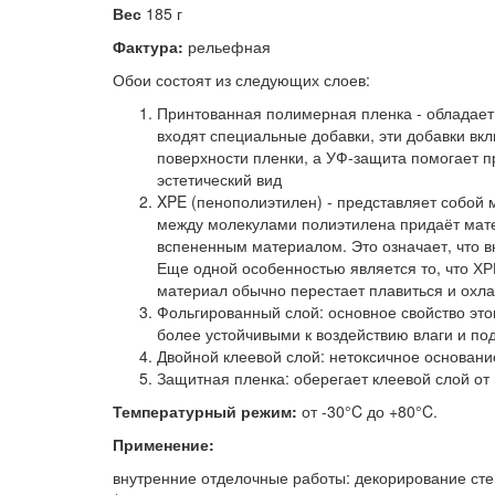
Вес
185 г
Фактура:
рельефная
Обои состоят из следующих слоев:
Принтованная полимерная пленка - обладает 
входят специальные добавки, эти добавки вк
поверхности пленки, а УФ-защита помогает п
эстетический вид
XPE (пенополиэтилен) - представляет собой
между молекулами полиэтилена придаёт матер
вспененным материалом. Это означает, что 
Еще одной особенностью является то, что ХР
материал обычно перестает плавиться и охл
Фольгированный слой: основное свойство это
более устойчивыми к воздействию влаги и по
Двойной клеевой слой: нетоксичное основани
Защитная пленка: оберегает клеевой слой от
Температурный режим:
от -30°C до +80°C.
Применение:
внутренние отделочные работы: декорирование стен