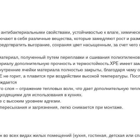
антибактериальными свойствами, устойчивостью к влаге, химичес
лючают в себя различные вещества, которые замедляют рост и раз
редотвратить выгорание, сохраняя цвет насыщенным, за счет чего
 материал, полученный путем переплавки и сшивания полиэтилено
иалу дополнительную прочность и термостойкость.XPE имеет замк
внутренние ячейки материала полностью закрыты, благодаря чему 
Е не горит, а плавится при воздействии высокой температуры. Пос
аждается
го слоя – отражение тепловых волн, что дает дополнительную тепл
дходящими для использования в кухнях.
е с высоким уровнем адгезии.
 пересыхания и загрязнения, легко снимается при монтаже.
 во всех видах жилых помещений (кухня, гостиная, детская или с