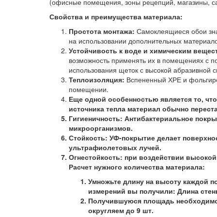
(офисные помещения, зоны рецепций, магазины, са
Свойства и преимущества материала:
Простота монтажа:
Самоклеящиеся обои зна
на использовании дополнительных материало
Устойчивость к воде и химическим вещес
возможность применять их в помещениях с 
использования щеток с высокой абразивной с
Теплоизоляция:
Вспененный ХРЕ и фольгир
помещении.
Еще одной особенностью является то, что
источника тепла материал обычно перест
Гигиеничность:
Антибактериальное покрыт
микроорганизмов.
Стойкость:
УФ-покрытие делает поверхнос
ультрафиолетовых лучей.
Огнестойкость:
при воздействии высокой 
Расчет нужного количества материала:
Умножьте длину на высоту каждой по
измерений вы получили: Длина стены 4
Получившуюся площадь необходимо ра
округляем до 9 шт.