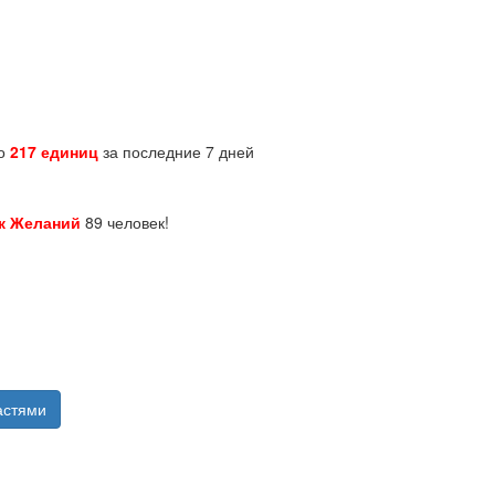
но
217 единиц
за последние 7 дней
к Желаний
89 человек!
астями