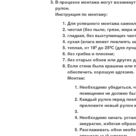
В процессе монтажа могут возникнут
рулон.
Инструкция по монтажу:
Для успешного монтажа самокл
чистая (без пыли, грязи, жира 
гладкая, без выступающих час
сухая (влага может повлиять н
теплая, от 18º до 25ºС (для лу
без грибка и плесени;
без старых обоев или других 
Если стена была крашена или 
обеспечить хорошую адгезию.
Монтаж:
Необходимо убедиться, ч
помещении не должно быт
Каждый рулон перед покле
приложите новый рулон к
Необходимо начать устано
аккуратно, избегая обра
Разглаживать обои необх
специальный шпатель