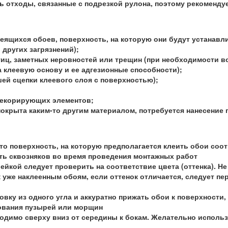
ь отходы, связанные с подрезкой рулона, поэтому рекоменду
еящихся обоев, поверхность, на которую они будут устанавл
и других загрязнений);
тиц, заметных неровностей или трещин (при необходимости в
а клеевую основу и ее адгезионные способности);
чшей сцепки клеевого слоя с поверхностью);
декорирующих элементов;
покрыта каким-то другим материалом, потребуется нанесение 
то поверхность, на которую предполагается клеить обои со
ь сквозняков во время проведения монтажных работ
йкой следует проверить на соответствие цвета (оттенка). Не
 уже наклеенным обоям, если оттенок отличается, следует пе
вку из одного угла и аккуратно прижать обои к поверхности,
зования пузырей или морщин
одимо сверху вниз от середины к бокам. Желательно использ