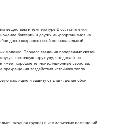
ким веществам и температуре.В состав пленки
множение бактерий и других микроорганизмов на
 обои долго сохраняют свой первоначальный
вых молекул. Процесс введения поперечных связей
нутую клеточную структуру, что делает его
он имеет хорошие теплоизоляционные свойства.
ле прекращения воздействия источника тепла
овую изоляцию и защиту от влаги, делая обои
пальня, входная группа) и коммерческих помещений