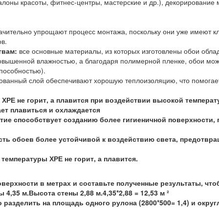
лоны красоты, фитнес-центры, мастерские и др.), декорирование м
чительно упрощают процесс монтажа, поскольку они уже имеют кле
в.
твам:
все основные материалы, из которых изготовлены обои облад
повышенной влажностью, а благодаря полимерной пленке, обои м
пособностью).
ованный слой обеспечивают хорошую теплоизоляцию, что помогае
 ХРЕ не горит, а плавится при воздействии высокой темпера
ает плавиться и охлаждается
ие способствует созданию более гигиеничной поверхности, 
ть обоев более устойчивой к воздействию света, предотвра
температуры ХРЕ не горит, а плавится.
верхности в метрах и составьте полученные результаты, что
,35 м.Высота стены 2,88 м.4,35*2,88 = 12,53 м ²
зделить на площадь одного рулона (2800*500= 1,4) и округл