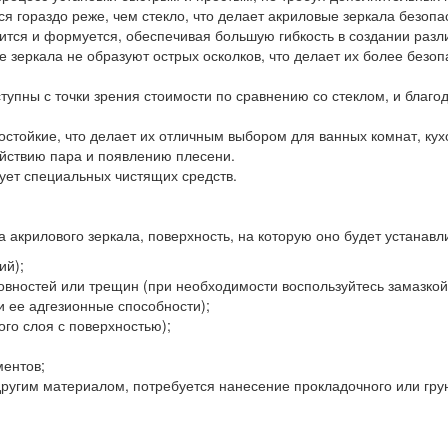
ся гораздо реже, чем стекло, что делает акриловые зеркала безоп
рлится и формуется, обеспечивая большую гибкость в создании раз
е зеркала не образуют острых осколков, что делает их более безо
тупны с точки зрения стоимости по сравнению со стеклом, и благо
агостойкие, что делает их отличным выбором для ванных комнат, к
ействию пара и появлению плесени.
бует специальных чистящих средств.
 акрилового зеркала, поверхность, на которую оно будет устанавл
ий);
овностей или трещин (при необходимости воспользуйтесь замазкой
и ее адгезионные способности);
ого слоя с поверхностью);
ментов;
другим материалом, потребуется нанесение прокладочного или гру