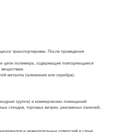
оцессе транспортировки. После проведения
ные цепи полимера, содержащие повторяющиеся
м веществам.
слой металла (алюминия или серебра).
, входная группа) и коммерческих помещений
ных стендов, торговых витрин, рекламных панелей,
материалов и нежелательных отверстий в стене.