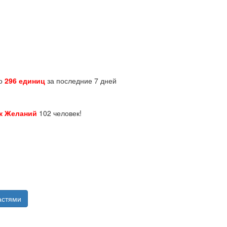
но
296 единиц
за последние 7 дней
к Желаний
102 человек!
астями