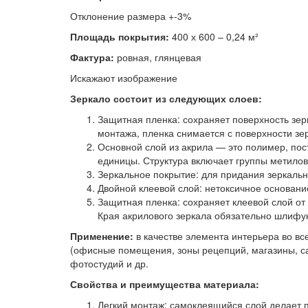
Отклонение размера +-3%
Площадь покрытия:
400 х 600 – 0,24 м²
Фактура:
ровная, глянцевая
Искажают изображение
Зеркало состоит из следующих слоев:
Защитная пленка: сохраняет поверхность зер
монтажа, пленка снимается с поверхности зе
Основной слой из акрила — это полимер, п
единицы. Структура включает группы метилов
Зеркальное покрытие: для придания зеркальн
Двойной клеевой слой: нетоксичное основани
Защитная пленка: сохраняет клеевой слой от
Края акрилового зеркала обязательно шлифую
Применение:
в качестве элемента интерьера во вс
(офисные помещения, зоны рецепций, магазины, са
фотостудий и др.
Свойства и преимущества материала:
Легкий монтаж: самоклеящийся слой делает п