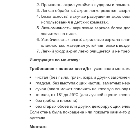
Прочность: акрил устойчив к ударам и ломает
Легкая обработка: акрил легко режется, све
Безопасность: в случае разрушения акриловы
использования в детских комнатах.
Экономичность: акриловые зеркала более дос
значительно ниже.
Устойчивость к влаге: акриловые зеркала вл
влажностью, материал устойчив также к возд
Легкий уход: акрил легко очищается и не тре
Инструкция по монтажу:
Требования к поверхности
Для успешного монтажа
чистая (без пыли, грязи, жира и других загрязнен
гладкая, без выступающих частиц, заметных нер
сухая (влага может повлиять на клеевую основу 
теплая, от 18º до 25ºС (для лучшей сцепки клеев
без грибка и плесени;
без старых обоев или других декорирующих эле
Если стена была покрашена или покрыта каким-то 
адгезию.
Монтаж: