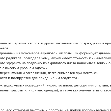
кала от царапин, сколов, и других механических повреждений в пр
ркала.
остроенный из мономеров акриловой кислоты. Он формирует длин
ого радикала, благодаря чему, акрил имеет стойкость к химически
ого эффекта на подложку из акрилового листа наноситься тонкий 
е с высоким уровнем адгезии.
 пересыхания и загрязнения, легко снимается при монтаже.
тся и полируются для придания им гладкости .
ех видах жилых помещений (кухня, гостиная, детская или спальня
лоны красоты или фитнес-центры), а также как элементы выставоч
роцесс установки быстрым и простым, не требуя дополнительных 