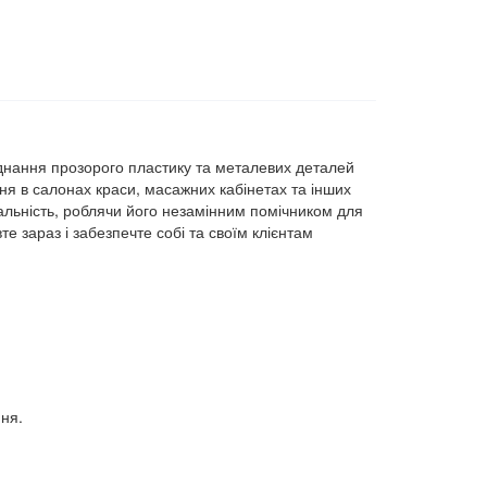
днання прозорого пластику та металевих деталей
ання в салонах краси, масажних кабінетах та інших
льність, роблячи його незамінним помічником для
е зараз і забезпечте собі та своїм клієнтам
ння.