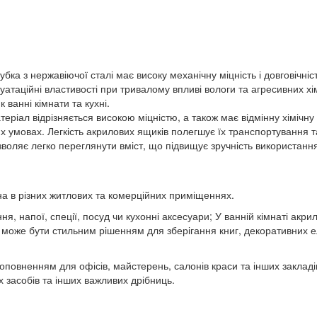
ка з нержавіючої сталі має високу механічну міцність і довговічніст
плуатаційні властивості при тривалому впливі вологи та агресивних 
 ванні кімнати та кухні.
ріал відрізняється високою міцністю, а також має відмінну хімічну 
х умовах. Легкість акрилових ящиків полегшує їх транспортування т
озволяє легко переглянути вміст, що підвищує зручність використан
а в різних житлових та комерційних приміщеннях.
ня, напої, спеції, посуд чи кухонні аксесуари; У ванній кімнаті ак
она може бути стильним рішенням для зберігання книг, декоративних 
повненням для офісів, майстерень, салонів краси та інших закладів
 засобів та інших важливих дрібниць.