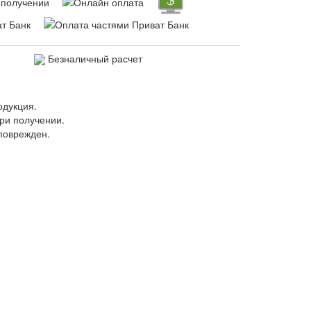
Безналичный расчет
одукция.
ри получении.
поврежден.