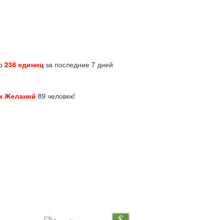
но
238 единиц
за последние 7 дней
к Желаний
89 человек!