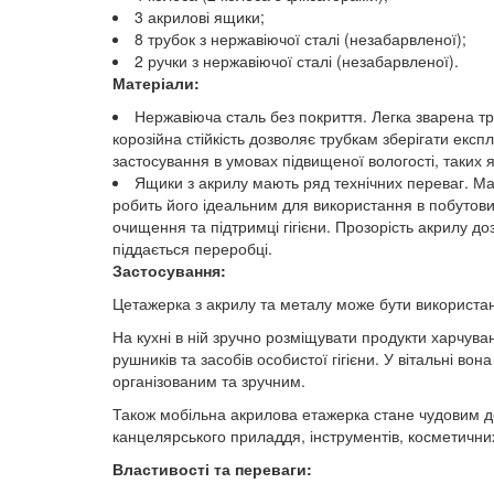
3 акрилові ящики;
8 трубок з нержавіючої сталі (незабарвленої);
2 ручки з нержавіючої сталі (незабарвленої).
Матеріали:
Нержавіюча сталь без покриття. Легка зварена труб
корозійна стійкість дозволяє трубкам зберігати екс
застосування в умовах підвищеної вологості, таких як
Ящики з акрилу мають ряд технічних переваг. Мате
робить його ідеальним для використання в побутови
очищення та підтримці гігієни. Прозорість акрилу д
піддається переробці.
Застосування:
Цетажерка з акрилу та металу може бути використан
На кухні в ній зручно розміщувати продукти харчуван
рушників та засобів особистої гігієни. У вітальні в
організованим та зручним.
Також мобільна акрилова етажерка стане чудовим до
канцелярського приладдя, інструментів, косметичних
Властивості та переваги: