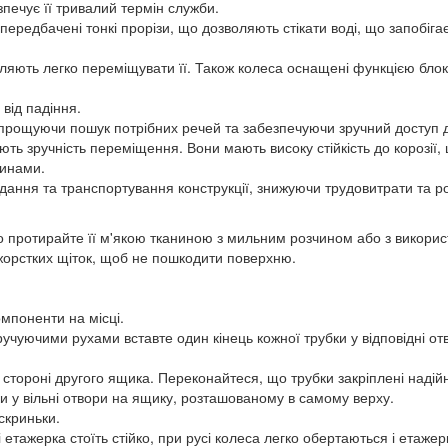
зпечує її тривалий термін служби.
 передбачені тонкі прорізи, що дозволяють стікати воді, що запобіг
яють легко переміщувати її. Також колеса оснащені функцією блок
від падіння.
 спрощуючи пошук потрібних речей та забезпечуючи зручний доступ 
ують зручність переміщення. Вони мають високу стійкість до корозії
винами.
адання та транспортування конструкції, знижуючи трудовитрати та 
о протирайте її м'якою тканиною з мильним розчином або з викори
жорстких щіток, щоб не пошкодити поверхню.
омпоненти на місці.
ручуючими рухами вставте один кінець кожної трубки у відповідні отв
й стороні другого ящика. Переконайтеся, що трубки закріплені надійн
чки у вільні отвори на ящику, розташованому в самому верху.
скриньки.
 етажерка стоїть стійко, при русі колеса легко обертаються і етажер