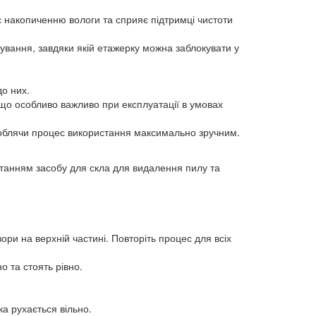
ає накопиченню вологи та сприяє підтримці чистоти
ування, завдяки якій етажерку можна заблокувати у
до них.
, що особливо важливо при експлуатації в умовах
роблячи процес використання максимально зручним.
станням засобу для скла для видалення пилу та
ори на верхній частині. Повторіть процес для всіх
о та стоять рівно.
ка рухається вільно.