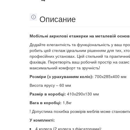
Описание
Мобільні акрилові етажерки на металевій основ
Додайте елегантність та функціональність у ваш п
робить цей стелаж ідеальним рішенням для тих, хто ц
професійних установах. Цей стильний та практични
фахівців. Перетворіть ваш робочий простір на оазис
максимальний комфорт та зручність!
Розміри (з урахуванням коліс):
700х285х400 мм
Висота ярусу – 60 мм
Размір в коробці:
410х290х130 мм
Вага в коробці:
1,8кг
! Допустима похибка розмірів меблів може становити
У комплекті:
4 колеса (2 колеса з фіксаторами);