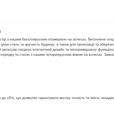
і
ростір з нашим багатоярусним етажеркою на колесах. Витончене поє
інує стиль та зручність будинку, а також для організації та зберіг
й аксесуар поєднує елегантний дизайн та неперевершену функціона
 порядку та стилю з нашим чотириярусним візком на колесах. Замовт
 до ±5%, що дозволяє гарантувати високу точність та якість склада