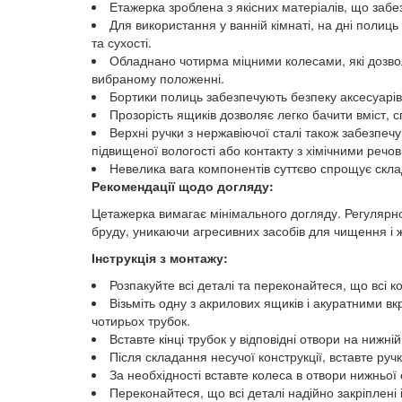
Етажерка зроблена з якісних матеріалів, що забе
Для використання у ванній кімнаті, на дні полиць
та сухості.
Обладнано чотирма міцними колесами, які дозвол
вибраному положенні.
Бортики полиць забезпечують безпеку аксесуарів 
Прозорість ящиків дозволяє легко бачити вміст,
Верхні ручки з нержавіючої сталі також забезпеч
підвищеної вологості або контакту з хімічними речо
Невелика вага компонентів суттєво спрощує скл
Рекомендації щодо догляду:
Цетажерка вимагає мінімального догляду. Регулярн
бруду, уникаючи агресивних засобів для чищення і 
Інструкція з монтажу:
Розпакуйте всі деталі та переконайтеся, що всі к
Візьміть одну з акрилових ящиків і акуратними вк
чотирьох трубок.
Вставте кінці трубок у відповідні отвори на нижні
Після складання несучої конструкції, вставте ру
За необхідності вставте колеса в отвори нижньої 
Переконайтеся, що всі деталі надійно закріплені і