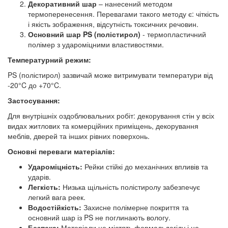
Декоративний шар
– нанесений методом
термоперенесення. Перевагами такого методу є: чіткість
і якість зображення, відсутність токсичних речовин.
Основний шар PS (полістирол)
- термопластичний
полімер з удароміцними властивостями.
Температурний режим:
PS (полістирол) зазвичай може витримувати температури від
-20°C до +70°C.
Застосування:
Для внутрішніх оздоблювальних робіт: декорування стін у всіх
видах житлових та комерційних приміщень, декорування
меблів, дверей та інших рівних поверхонь.
Основні переваги матеріалів:
Удароміцність:
Рейки стійкі до механічних впливів та
ударів.
Легкість:
Низька щільність полістиролу забезпечує
легкий вага реек.
Водостійкість:
Захисне полімерне покриття та
основний шар із PS не поглинають вологу.
Безпека:
Матеріали не містять формальдегіду і не