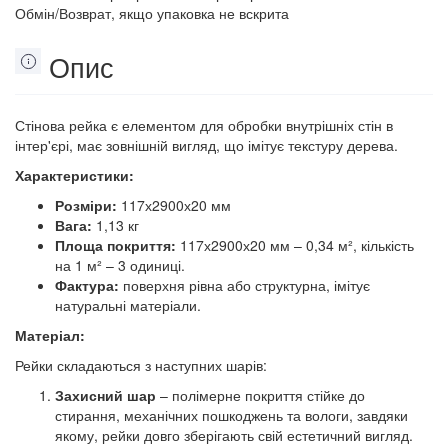
Обмін/Возврат, якщо упаковка не вскрита
Опис
Стінова рейка є елементом для обробки внутрішніх стін в
інтер'єрі, має зовнішній вигляд, що імітує текстуру дерева.
Характеристики:
Розміри:
117х2900х20 мм
Вага:
1,13 кг
Площа покриття:
117х2900х20 мм – 0,34 м², кількість
на 1 м² – 3 одиниці.
Фактура:
поверхня рівна або структурна, імітує
натуральні матеріали.
Матеріал:
Рейки складаються з наступних шарів:
Захисний шар
– полімерне покриття стійке до
стирання, механічних пошкоджень та вологи, завдяки
якому, рейки довго зберігають свій естетичний вигляд.