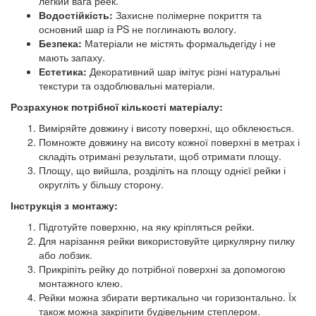
легкий вага реек.
Водостійкість:
Захисне полімерне покриття та
основний шар із PS не поглинають вологу.
Безпека:
Матеріали не містять формальдегіду і не
мають запаху.
Естетика:
Декоративний шар імітує різні натуральні
текстури та оздоблювальні матеріали.
Розрахунок потрібної кількості матеріалу:
Виміряйте довжину і висоту поверхні, що обклеюється.
Помножте довжину на висоту кожної поверхні в метрах і
складіть отримані результати, щоб отримати площу.
Площу, що вийшла, розділіть на площу однієї рейки і
округліть у більшу сторону.
Інструкція з монтажу:
Підготуйте поверхню, на яку кріпляться рейки.
Для нарізання рейки використовуйте циркулярну пилку
або лобзик.
Прикріпіть рейку до потрібної поверхні за допомогою
монтажного клею.
Рейки можна збирати вертикально чи горизонтально. Їх
також можна закріпити будівельним степлером.