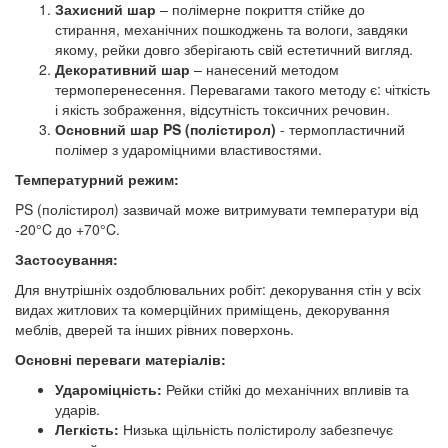
Захисний шар
– полімерне покриття стійке до
стирання, механічних пошкоджень та вологи, завдяки
якому, рейки довго зберігають свій естетичний вигляд.
Декоративний шар
– нанесений методом
термоперенесення. Перевагами такого методу є: чіткість
і якість зображення, відсутність токсичних речовин.
Основний шар PS (полістирол)
- термопластичний
полімер з удароміцними властивостями.
Температурний режим:
PS (полістирол) зазвичай може витримувати температури від
-20°C до +70°C.
Застосування:
Для внутрішніх оздоблювальних робіт: декорування стін у всіх
видах житлових та комерційних приміщень, декорування
меблів, дверей та інших рівних поверхонь.
Основні переваги матеріалів:
Удароміцність:
Рейки стійкі до механічних впливів та
ударів.
Легкість:
Низька щільність полістиролу забезпечує