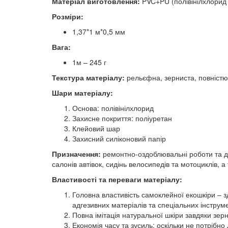
Матеріал виготовлення:
PVC+PU (полівінілхлорид 
Розміри:
1,37*1 м*0,5 мм
Вага:
1м – 245 г
Текстура матеріалу:
рельєфна, зерниста, повністю
Шари матеріалу:
Основа: полівінілхлорид
Захисне покриття: поліуретан
Клейовий шар
Захисний силіконовий папір
Призначення:
ремонтно-оздоблювальні роботи та де
салонів автівок, сидінь велосипедів та мотоциклів, а
Властивості та переваги матеріалу:
Головна властивість самоклейної екошкіри – з
адгезивних матеріалів та спеціальних інструме
Повна імітація натуральної шкіри завдяки зерни
Економія часу та зусиль: оскільки не потрібн