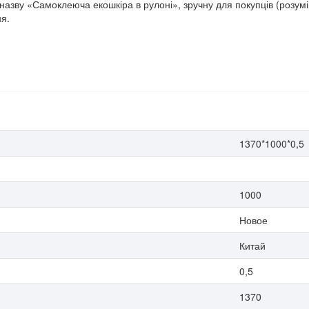
назву «Самоклеюча екошкіра в рулоні», зручну для покупців (розумі
я.
1370*1000*0,5
1000
Новое
Китай
0,5
1370