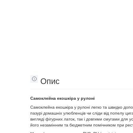
Опис
Самоклейна екошкіра у рулоні
Самоклейна екошкіра у рулоні легко та швидко допом
пазурі домашніх улюбленців чи сліди від попелу циг
вигляді фігурних латок, так і довгими смугами для у
його незамінним та бюджетним помічником при реста