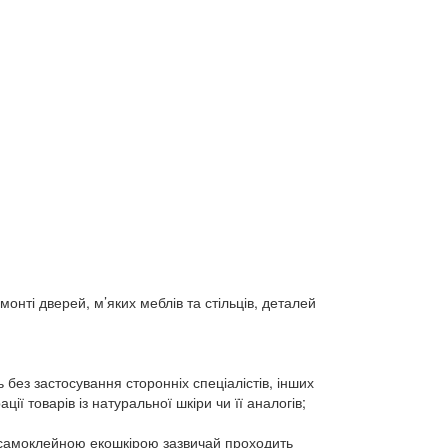
нті дверей, м’яких меблів та стільців, деталей
без застосування сторонніх спеціалістів, інших
ї товарів із натуральної шкіри чи її аналогів;
 з самоклейною екошкірою зазвичай проходить