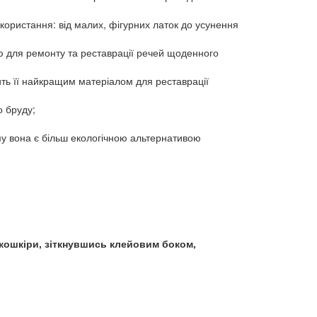
користання: від малих, фігурних латок до усунення
ню для ремонту та реставрації речей щоденного
ить її найкращим матеріалом для реставрації
о бруду;
му вона є більш екологічною альтернативою
 екошкіри, зіткнувшись клейовим боком,