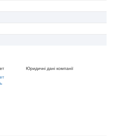
ет
Юридичні дані компанії
ет
ь