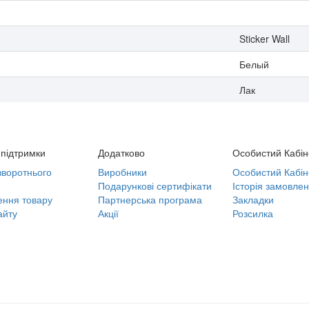
Sticker Wall
Белый
Лак
підтримки
Додатково
Особистий Кабін
воротнього
Виробники
Особистий Кабін
Подарункові сертифікати
Історія замовлен
ння товару
Партнерська програма
Закладки
айту
Акції
Розсилка