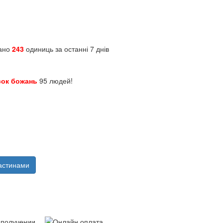
зано
243
одиниць за останні 7 днів
сок божань
95 людей!
астинами