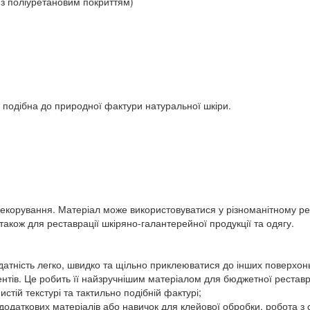
з поліуретановим покриттям)
 подібна до природної фактури натуральної шкіри.
корування. Матеріал може використовуватися у різноманітному ремо
 також для реставрації шкіряно-галантерейної продукції та одягу.
датність легко, швидко та щільно приклеюватися до інших поверхонь 
нтів. Це робить її найзручнішим матеріалом для бюджетної реставраці
стій текстурі та тактильно подібній фактурі;
о додаткових матеріалів або навичок для клейової обробки, робота