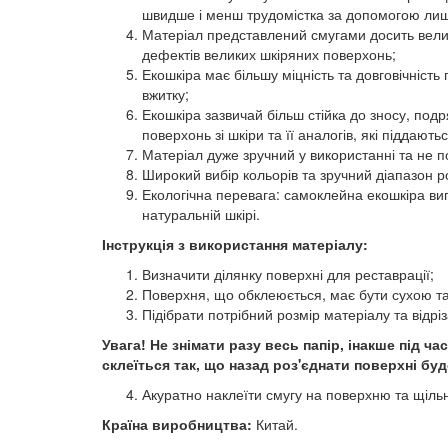
швидше і менш трудомістка за допомогою лиш
Матеріал представлений смугами досить велико
дефектів великих шкіряних поверхонь;
Екошкіра має більшу міцність та довговічніст
вжитку;
Екошкіра зазвичай більш стійка до зносу, под
поверхонь зі шкіри та її аналогів, які піддаю
Матеріал дуже зручний у використанні та не п
Широкий вибір кольорів та зручний діапазон р
Екологічна перевага: самоклейна екошкіра ви
натуральній шкірі.
Інструкція з використання матеріалу:
Визначити ділянку поверхні для реставрації;
Поверхня, що обклеюється, має бути сухою та
Підібрати потрібний розмір матеріалу та відріз
Увага! Не знімати разу весь папір, інакше під 
склеїться так, що назад роз'єднати поверхні бу
Акуратно наклеїти смугу на поверхню та щільн
Країна виробництва:
Китай.