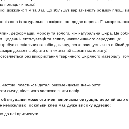
е ножиць чи ножа;
ї довжини: 1 м та 3 м, що збільшує варіативність розміру площі ви
ь порівняно із натуральною шкірою, що додає переваг її використан
ряпин, деформацій, морозу та вологи, ніж натуральна шкіра. Це роб
ться щоденній експлуатації та впливу навколишнього середовища;
отребує спеціальних засобів догляду, легко очищується та стійкий д
озмірів дозволяє обрати оптимальний варіант матеріалу;
готовляється без використання тваринного шкіряного матеріалу, то
 чистою, пластикові деталі рекомендуємо знежирити;
ати смугу, після чого частково зняти папір.
час обтягування може статися неприємна ситуація: верхній шар
де неможливо, оскільки клей має дуже високу адгезію;
о до неї притиснути.