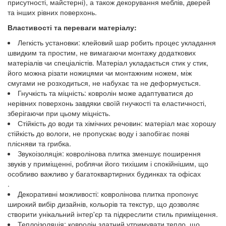
присутності, майстерні), а також декорування меблів, дверей
та інших рівних поверхонь.
Властивості та переваги матеріалу:
Легкість установки: клейовий шар робить процес укладання
швидким та простим, не вимагаючи монтажу додаткових
матеріалів чи спеціалістів. Матеріал укладається стик у стик,
його можна різати ножицями чи монтажним ножем, між
смугами не розходиться, не набухає та не деформується.
Гнучкість та міцність: ковролін може адаптуватися до
нерівних поверхонь завдяки своїй гнучкості та еластичності,
зберігаючи при цьому міцність.
Стійкість до води та хімічних речовин: матеріал має хорошу
стійкість до вологи, не пропускає воду і запобігає появі
плісняви та грибка.
Звукоізоляція: ковролінова плитка зменшує поширення
звуків у приміщенні, роблячи його тихішим і спокійнішим, що
особливо важливо у багатоквартирних будинках та офісах
.
Декоративні можливості: ковролінова плитка пропонує
широкий вибір дизайнів, кольорів та текстур, що дозволяє
створити унікальний інтер'єр та підкреслити стиль приміщення.
Теплоізоляція: ковролін здатний утримувати тепло, що