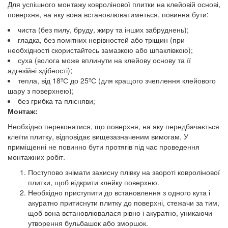
Для успішного монтажу ковролінової плитки на клейовій основі,
поверхня, на яку вона встановлюватиметься, повинна бути:
чиста (без пилу, бруду, жиру та інших забруднень);
гладка, без помітних нерівностей або тріщин (при
необхідності скористайтесь замазкою або шпаклівкою);
суха (волога може вплинути на клейову основу та її
адгезійні здібності);
тепла, від 18ºС до 25ºС (для кращого зчеплення клейового
шару з поверхнею);
без грибка та плісняви;
Монтаж:
Необхідно переконатися, що поверхня, на яку передбачається
клеїти плитку, відповідає вищезазначеним вимогам. У
приміщенні не повинно бути протягів під час проведення
монтажних робіт.
Поступово знімати захисну плівку на звороті ковролінової
плитки, щоб відкрити клейку поверхню.
Необхідно приступити до встановлення з одного кута і
акуратно притиснути плитку до поверхні, стежачи за тим,
щоб вона встановлювалася рівно і акуратно, уникаючи
утворення бульбашок або зморшок.