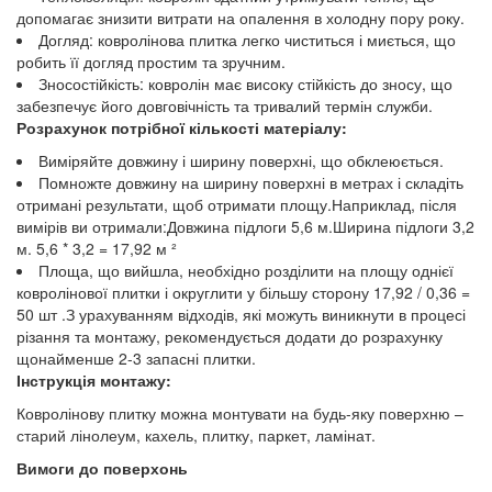
допомагає знизити витрати на опалення в холодну пору року.
Догляд: ковролінова плитка легко чиститься і миється, що
робить її догляд простим та зручним.
Зносостійкість: ковролін має високу стійкість до зносу, що
забезпечує його довговічність та тривалий термін служби.
Розрахунок потрібної кількості матеріалу:
Виміряйте довжину і ширину поверхні, що обклеюється.
Помножте довжину на ширину поверхні в метрах і складіть
отримані результати, щоб отримати площу.Наприклад, після
вимірів ви отримали:Довжина підлоги 5,6 м.Ширина підлоги 3,2
м. 5,6 * 3,2 = 17,92 м ²
Площа, що вийшла, необхідно розділити на площу однієї
ковролінової плитки і округлити у більшу сторону 17,92 / 0,36 =
50 шт .З урахуванням відходів, які можуть виникнути в процесі
різання та монтажу, рекомендується додати до розрахунку
щонайменше 2-3 запасні плитки.
Інструкція монтажу:
Ковролінову плитку можна монтувати на будь-яку поверхню –
старий лінолеум, кахель, плитку, паркет, ламінат.
Вимоги до поверхонь