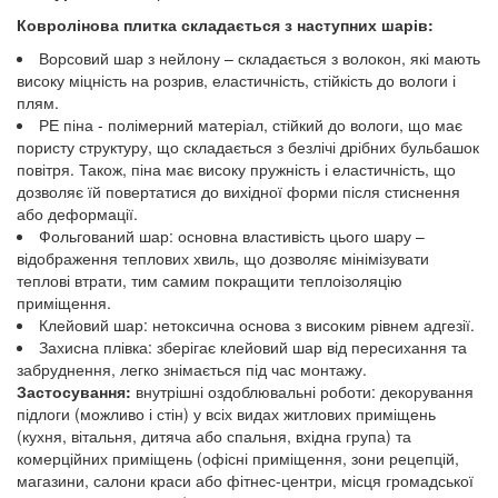
Ковролінова плитка складається з наступних шарів:
Ворсовий шар з нейлону – складається з волокон, які мають
високу міцність на розрив, еластичність, стійкість до вологи і
плям.
РЕ піна - полімерний матеріал, стійкий до вологи, що має
пористу структуру, що складається з безлічі дрібних бульбашок
повітря. Також, піна має високу пружність і еластичність, що
дозволяє їй повертатися до вихідної форми після стиснення
або деформації.
Фольгований шар: основна властивість цього шару –
відображення теплових хвиль, що дозволяє мінімізувати
теплові втрати, тим самим покращити теплоізоляцію
приміщення.
Клейовий шар: нетоксична основа з високим рівнем адгезії.
Захисна плівка: зберігає клейовий шар від пересихання та
забруднення, легко знімається під час монтажу.
Застосування:
внутрішні оздоблювальні роботи: декорування
підлоги (можливо і стін) у всіх видах житлових приміщень
(кухня, вітальня, дитяча або спальня, вхідна група) та
комерційних приміщень (офісні приміщення, зони рецепцій,
магазини, салони краси або фітнес-центри, місця громадської