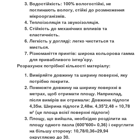
Водостійкість:
100% вологостійкі, не
поглинають вологу, стійкі до розмноження
мікроорганізмів.
Теплоізоляція та звукоізоляція.
Стійкість до механічних впливів та
еластичність.
Легкість у догляді:
легко чиститься та
миється.
Різноманіття принтів:
широка кольорова гамма
для привабливого інтер'єру.
Розрахунок потрібної кількості матеріалу:
Виміряйте довжину та ширину поверхні, яку
потрібно покрити.
Помножте довжину на ширину поверхні в
метрах, щоб отримати площу. Наприклад,
після вимірів ви отримали: Довжина підлоги
4,35м. Ширина підлоги 2,48м. 4,35*2,48 = 10,78
м² (це площа всієї поверхні підлоги)
Площу, що вийшла, необхідно розділити на
площу одного пазла (600*600= 0,36) і округлити
на більшу сторону: 10,78/0,36=29,94
округляємо до 30.