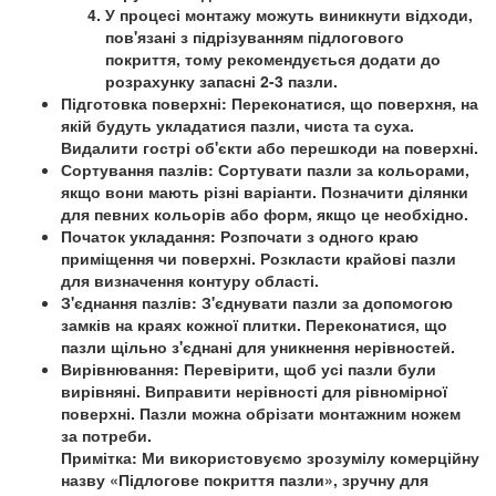
У процесі монтажу можуть виникнути відходи,
пов'язані з підрізуванням підлогового
покриття, тому рекомендується додати до
розрахунку запасні 2-3 пазли.
Підготовка поверхні:
Переконатися, що поверхня, на
якій будуть укладатися пазли, чиста та суха.
Видалити гострі об'єкти або перешкоди на поверхні.
Сортування пазлів:
Сортувати пазли за кольорами,
якщо вони мають різні варіанти. Позначити ділянки
для певних кольорів або форм, якщо це необхідно.
Початок укладання:
Розпочати з одного краю
приміщення чи поверхні. Розкласти крайові пазли
для визначення контуру області.
З'єднання пазлів:
З'єднувати пазли за допомогою
замків на краях кожної плитки. Переконатися, що
пазли щільно з'єднані для уникнення нерівностей.
Вирівнювання:
Перевірити, щоб усі пазли були
вирівняні. Виправити нерівності для рівномірної
поверхні. Пазли можна обрізати монтажним ножем
за потреби.
Примітка: Ми використовуємо зрозумілу комерційну
назву «Підлогове покриття пазли», зручну для