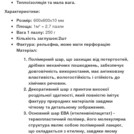
Теплоізоляція та мала вага.
Характеристики:
Розмір:
600х600х10 мм
Площа:
1м² = 2,7 пазли
Вага 1 пазлу:
250 г
Кількість заглушок:2шт
Фактура:
рельєфна, може мати перфорацію
Матеріал:
Полімерний шар, що захищає від потертостей,
дрібних механічних пошкоджень, забезпечує
довговічність використання, має антиковзну
властивість, вологостійкість і стійкість до
хімічних речовин.
Декоративний шар з принтом високої
роздільної здатності, який повністю імітує
фактуру природних матеріалів завдяки
чіткому та детальному зображенню.
Основний шар ЕВА (етиленвінілацетат) -
термопластичний полімер, його молекулярна
структура являє собою полімерний ланцюг,
що складається з етилену, завдяки якому