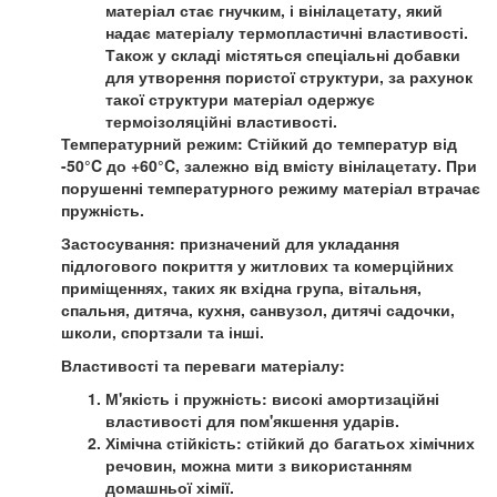
матеріал стає гнучким, і вінілацетату, який
надає матеріалу термопластичні властивості.
Також у складі містяться спеціальні добавки
для утворення пористої структури, за рахунок
такої структури матеріал одержує
термоізоляційні властивості.
Температурний режим:
Стійкий до температур від
-50°C до +60°C, залежно від вмісту вінілацетату. При
порушенні температурного режиму матеріал втрачає
пружність.
Застосування:
призначений для укладання
підлогового покриття у житлових та комерційних
приміщеннях, таких як вхідна група, вітальня,
спальня, дитяча, кухня, санвузол, дитячі садочки,
школи, спортзали та інші.
Властивості та переваги матеріалу:
М'якість і пружність:
високі амортизаційні
властивості для пом'якшення ударів.
Хімічна стійкість:
стійкий до багатьох хімічних
речовин, можна мити з використанням
домашньої хімії.