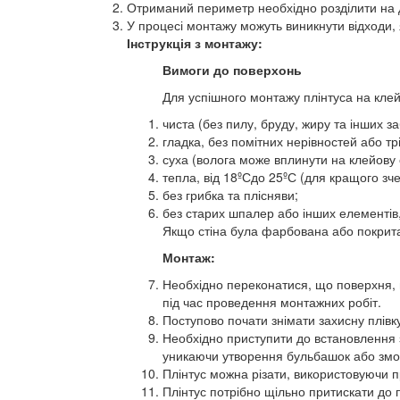
Отриманий периметр необхідно розділити на до
У процесі монтажу можуть виникнути відходи, я
Інструкція з монтажу:
Вимоги до поверхонь
Для успішного монтажу плінтуса на клей
чиста (без пилу, бруду, жиру та інших з
гладка, без помітних нерівностей або т
суха (волога може вплинути на клейову ос
тепла, від 18ºСдо 25ºС (для кращого з
без грибка та плісняви;
без старих шпалер або інших елементів
Якщо стіна була фарбована або покрита
Монтаж:
Необхідно переконатися, що поверхня, н
під час проведення монтажних робіт.
Поступово почати знімати захисну плівку
Необхідно приступити до встановлення з 
уникаючи утворення бульбашок або зм
Плінтус можна різати, використовуючи пр
Плінтус потрібно щільно притискати до