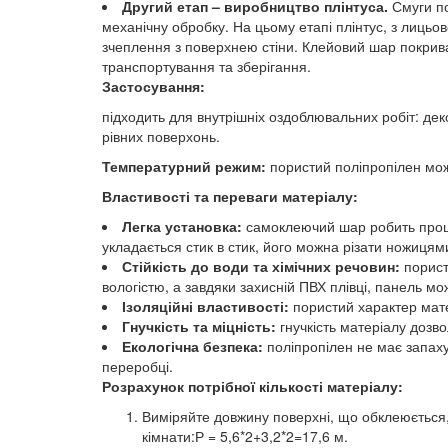
Другий етап – виробництво плінтуса.
Смуги по
механічну обробку. На цьому етапі плінтус, з лицьо
зчеплення з поверхнею стіни. Клейовий шар покрива
транспортування та зберігання.
Застосування:
підходить для внутрішніх оздоблювальних робіт: дек
рівних поверхонь.
Температурний режим:
пористий поліпропілен мож
Властивості та переваги матеріалу:
Легка установка:
самоклеючий шар робить проце
укладається стик в стик, його можна різати ножиця
Стійкість до води та хімічних речовин:
порист
вологістю, а завдяки захисній ПВХ плівці, панель 
Ізоляційні властивості:
пористий характер матер
Гнучкість та міцність:
гнучкість матеріалу дозво
Екологічна безпека:
поліпропілен не має запах
переробці.
Розрахунок потрібної кількості матеріалу:
Виміряйте довжину поверхні, що обклеюється, 
кімнати:Р = 5,6*2+3,2*2=17,6 м.