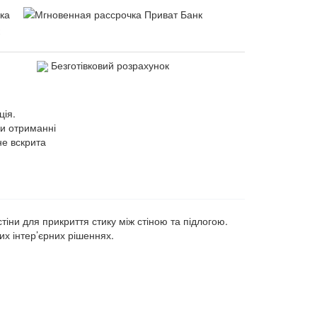
Безготівковий розрахунок
ція.
ри отриманні
не вскрита
іни для прикриття стику між стіною та підлогою.
их інтер’єрних рішеннях.