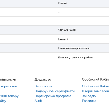
Китай
4
Sticker Wall
Белый
Пенополипропилен
Для внутренних работ
підтримки
Додатково
Особистий Кабін
воротнього
Виробники
Особистий Кабін
Подарункові сертифікати
Історія замовлен
ння товару
Партнерська програма
Закладки
айту
Акції
Розсилка