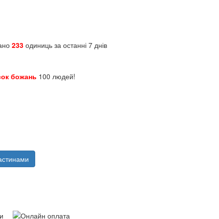
зано
233
одиниць за останні 7 днів
сок божань
100 людей!
астинами