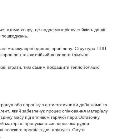
ся атоми хлору, це надає матеріалу стійкість до дії
их пошкоджень.
ані молекулярні одиниці пропілену. Структура ППП
іпропілен також стійкий до вологи і хімічно
лові втрати, тим самим покращити теплоізоляцію
 гранул або порошку з антистатичними добавками та
агент, який забезпечує процес спінювання матеріалу
в єдину масу під впливом гарячої пари.Остаточну
ний матеріал пропускається через екструдер
і плоского профілю для плінтусів. Смуги
.