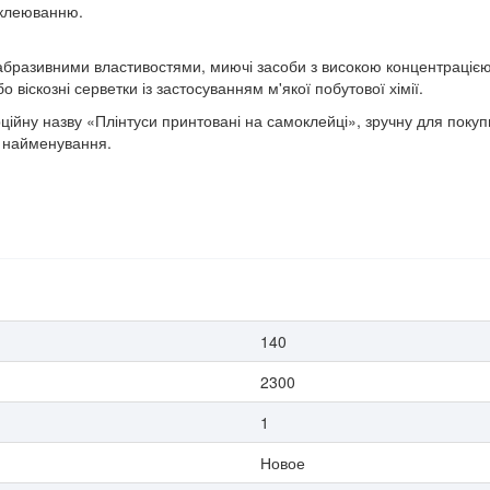
иклеюванню.
 абразивними властивостями, миючі засоби з високою концентрацією
 віскозні серветки із застосуванням м'якої побутової хімії.
ійну назву «Плінтуси принтовані на самоклейці», зручну для покупц
е найменування.
140
2300
1
Новое