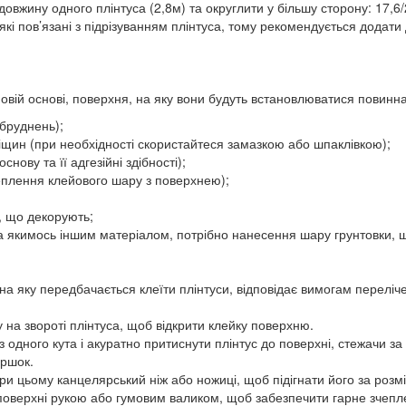
вжину одного плінтуса (2,8м) та округлити у більшу сторону: 17,6/
кі пов’язані з підрізуванням плінтуса, тому рекомендується додати 
овій основі, поверхня, на яку вони будуть встановлюватися повинна
абруднень);
ріщин (при необхідності скористайтеся замазкою або шпаклівкою);
нову та її адгезійні здібності);
чеплення клейового шару з поверхнею);
, що декорують;
 якимось іншим матеріалом, потрібно нанесення шару грунтовки, 
а яку передбачається клеїти плінтуси, відповідає вимогам переліч
 на звороті плінтуса, щоб відкрити клейку поверхню.
одного кута і акуратно притиснути плінтус до поверхні, стежачи за
оршок.
и цьому канцелярський ніж або ножиці, щоб підігнати його за розмі
 поверхні рукою або гумовим валиком, щоб забезпечити гарне зчепл