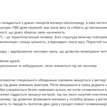
о складається з довгих ланцюгів молекул вінілхлориду, в яких містять
руктури, ПВХ дуже пружний, має малу вагу та стійкість до механічн
ості, що довго зберігає свою насиченість.
) – це термопластичний полімер, його структура включає повторюв
ізоляцію і низьку щільність, а відповідно і малу вагу. Пористий пол
шару – відображення теплових хвиль, що дозволяє мінімізувати теп
внем адгезії.
ресихання та забруднення, легко знімається під час монтажу.
опомогою спеціального обладнання сировина змішується у вигляді
у під діями зовнішніх факторів. Після змішування в суміш додають 
робки утворюються безліч невеликих кульок, які потім сплавляються 
опілен піддається процесу екструзії, під час якого нагрітий пластич
ханізму. Це дозволяє формувати матеріал у потрібну форму у вигляд
сть та твердість протягом двох днів у процесі повної полімеризації