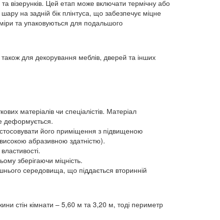
та візерунків. Цей етап може включати термічну або
шару на задній бік плінтуса, що забезпечує міцне
зміри та упаковуються для подальшого
а також для декорування меблів, дверей та інших
вих матеріалів чи спеціалістів. Матеріал
не деформується.
застосовувати його приміщення з підвищеною
 високою абразивною здатністю).
 властивості.
цьому зберігаючи міцність.
ишнього середовища, що піддається вторинній
и стін кімнати – 5,60 м та 3,20 м, тоді периметр