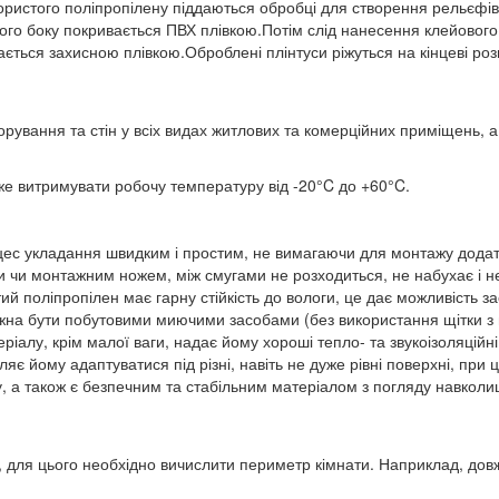
ристого поліпропілену піддаються обробці для створення рельєфів 
вого боку покривається ПВХ плівкою.Потім слід нанесення клейового 
ється захисною плівкою.Оброблені плінтуси ріжуться на кінцеві ро
орування та стін у всіх видах житлових та комерційних приміщень, 
е витримувати робочу температуру від -20°C до +60°C.
с укладання швидким і простим, не вимагаючи для монтажу додатко
ми чи монтажним ножем, між смугами не розходиться, не набухає і 
ий поліпропілен має гарну стійкість до вологи, це дає можливість 
можна бути побутовими миючими засобами (без використання щітки з
іалу, крім малої ваги, надає йому хороші тепло- та звукоізоляційні
ляє йому адаптуватися під різні, навіть не дуже рівні поверхні, при 
у, а також є безпечним та стабільним матеріалом з погляду навкол
для цього необхідно вичислити периметр кімнати. Наприклад, довжин