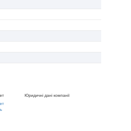
ет
Юридичні дані компанії
ет
ь