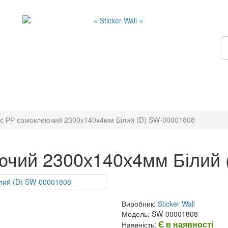
ус РР самоклеючий 2300х140х4мм Білий (D) SW-00001808
ючий 2300х140х4мм Білий 
Виробник:
Sticker Wall
Модель: SW-00001808
Є в наявності
Наявність: