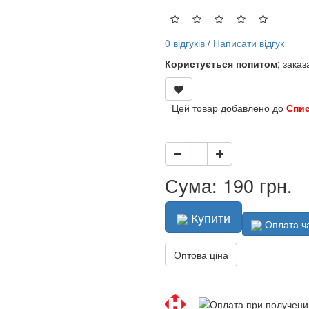
0 відгуків
/
Написати відгук
Користується попитом
; зака
Цей товар добавлено до
Спи
Сума: 190 грн.
Купити
Оплата ч
Оптова ціна