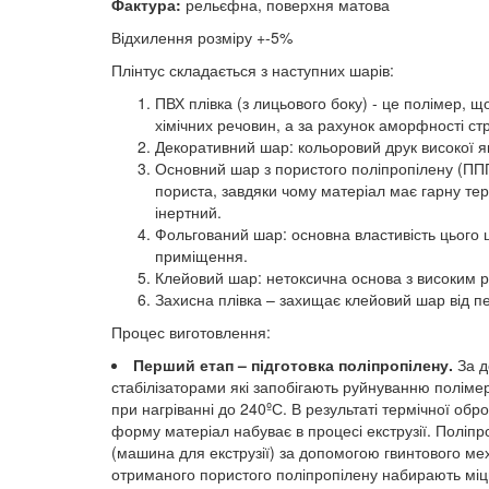
Фактура:
рельєфна, поверхня матова
Відхилення розміру +-5%
Плінтус складається з наступних шарів:
ПВХ плівка (з лицьового боку) - це полімер, щ
хімічних речовин, а за рахунок аморфності ст
Декоративний шар: кольоровий друк високої як
Основний шар з пористого поліпропілену (ППП
пориста, завдяки чому матеріал має гарну термо
інертний.
Фольгований шар: основна властивість цього 
приміщення.
Клейовий шар: нетоксична основа з високим рі
Захисна плівка – захищає клейовий шар від пе
Процес виготовлення:
Перший етап – підготовка поліпропілену.
За д
стабілізаторами які запобігають руйнуванню полімер
при нагріванні до 240ºС. В результаті термічної об
форму матеріал набуває в процесі екструзії. Поліпр
(машина для екструзії) за допомогою гвинтового ме
отриманого пористого поліпропілену набирають міцні