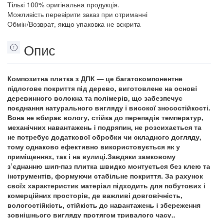
Тількі 100% оригінальна продукція.
Можливість перевірити заказ при отриманні
Обмін/Возврат, якщо упаковка не вскрита
Опис
Композитна плитка з ДПК — це багатокомпонентне
підлогове покриття під дерево, виготовлене на основі
деревинного волокна та полімерів, що забезпечує
поєднання натурального вигляду і високої зносостійкості.
Вона не вбирає вологу, стійка до перепадів температур,
механічних навантажень і подряпин, не розсихається та
не потребує додаткової обробки чи складного догляду,
тому однаково ефективно використовується як у
приміщеннях, так і на вулиці.Завдяки замковому
з’єднанню шип-паз плитка швидко монтується без клею та
інструментів, формуючи стабільне покриття. За рахунок
своїх характеристик матеріал підходить для побутових і
комерційних просторів, де важливі довговічність,
вологостійкість, стійкість до навантажень і збереження
зовнішнього вигляду протягом тривалого часу..