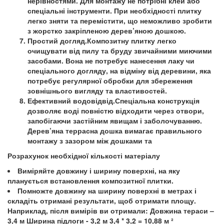
нерівностями. Для монтажу не потрібні клей або
спеціальні інструменти. При необхідності плитку
легко зняти та перемістити, що неможливо зробити
з жорстко закріпленою дерев’яною дошкою.
Простий догляд.Композитну плитку легко
очищувати від пилу та бруду звичайними миючими
засобами. Вона не потребує нанесення лаку чи
спеціального догляду, на відміну від деревини, яка
потребує регулярної обробки для збереження
зовнішнього вигляду та властивостей.
Ефективний водовідвід.Спеціальна конструкція
дозволяє воді повністю відходити через отвори,
запобігаючи застійним явищам і заболочуванню.
Дерев’яна террасна дошка вимагає правильного
монтажу з зазором між дошками та
Розрахунок необхідної кількості матеріалу
Виміряйте довжину і ширину поверхні, на яку
планується встановлення композитної плитки.
Помножте довжину на ширину поверхні в метрах і
складіть отримані результати, щоб отримати площу.
Наприклад, після вимірів ви отримали: Довжина тераси –
3,4 м Ширина підлоги - 3,2 м 3,4 * 3,2 = 10,88 м ²