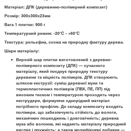
Матеріал:
ДПК (деревинно-полімерний композит)
Розмір:
300х300х23мм
Вага 1 плитки:
900 г
Температурний режим:
-20℃ - +60℃
Текстура:
рельєфна, схожа на природну фактуру дерева.
Шари матеріалу:
Верхній шар плитки виготовлений з деревно-
полімерного композиту (ДПК) — сучасного
матеріалу, який поєднує природну текстуру
деревини та міцність полімерів. ДПК створюють
шляхом екструзії: суміш деревної муки та
термопластичних полімерів (ПВХ, ПЕ, ПП) під
високим тиском і температурою проходить через
екструдери, формуючи однорідний матеріал
потрібного профілю. До складу композиту входять
полімери, що забезпечують стійкість до вологи,
механічних пошкоджень і довговічність; деревна
мука або волокна, які надають матеріалу природний
вигляд і пружність; а також модифікуючі добавки —