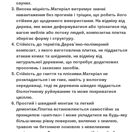
саунах.
Висока міцність.Матеріал витримує значні
навантаження без прогинів і тріщин, що робить його
стійким до щоденного використання. На відміну від
дерева, яке може деформуватися або тріскатися під
вагою меблів або потоку людей, композитна плитка
зберігає форму і структуру.
Стійкість до термітів.Дерев’яно-полімерний
композит, з якого виготовлена плитка, не піддається
атакам комах та шкідників, на відміну від
натуральної деревини, що потребує додаткових
просочень і захисних засобів.
Стійкість до гниття та плісняви.Матеріал не
розкладається і не гниє, навіть у вологому
середовищі, тоді як деревина швидко піддається
біологічному руйнуванню та може покриватися
цвіллю.
Простий і швидкий монтаж та легкий
демонтаж.Плитка встановлюється самостійно за
принципом «шип-паз» і може укладатися на будь-яку
більш-менш рівну поверхню, включно з землею,
травою чи бетонною основою з невеликими