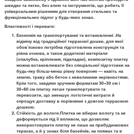
швидко та легко, без клею та інструментів, що робить її
універсальним рішенням для створення стильних та
функціональних підлог у будь-яких зонах.
Властивості і переваги:
Економія на транспортуванні та встановленні .На
відміну від традиційної террасної дошки, для якої
обов’язково потрібна підготовлена конструкція та
рівна основа, а також додаткові матеріали
(опалубка, кріплення, підкладки), композитну плитку
можна встановлювати без спеціальної підготовки на
будь-яку більш-менш рівну поверхню — навіть на
землю, траву або бетон з невеликими нерівностями.
Крім того, завдяки зручним форматам 30×30 см і
30×60 см плитку легше транспортувати та
перевозити, що зменшує логістичні витрати й
спрощує доставку в порівнянні з довгою террасною
дошкою.
Стійкість до вологи.Плитка не вбирає вологу та не
деформується під її впливом, що дозволяє
використовувати плитку не лише на прибудинкових
терасах, а й у зонах біля басейнів, на пляжах та в