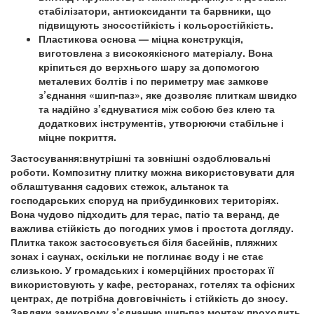
стабілізатори, антиоксиданти та барвники, що
підвищують зносостійкість і кольоростійкість.
Пластикова основа — міцна конструкція,
виготовлена з високоякісного матеріалу. Вона
кріпиться до верхнього шару за допомогою
металевих болтів і по периметру має замкове
з’єднання «шип-паз», яке дозволяє плиткам швидко
та надійно з’єднуватися між собою без клею та
додаткових інструментів, утворюючи стабільне і
міцне покриття.
Застосування:
внутрішні та зовнішні оздоблювальні
роботи. Композитну плитку можна використовувати для
облаштування садових стежок, альтанок та
господарських споруд на прибудинкових територіях.
Вона чудово підходить для терас, патіо та веранд, де
важлива стійкість до погодних умов і простота догляду.
Плитка також застосовується біля басейнів, пляжних
зонах і саунах, оскільки не поглинає воду і не стає
слизькою. У громадських і комерційних просторах її
використовують у кафе, ресторанах, готелях та офісних
центрах, де потрібна довговічність і стійкість до зносу.
Завдяки замковому з’єднанню шип-паз монтаж проходить