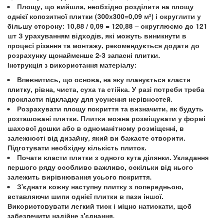
Площу, що вийшла, необхідно розділити на площу
однієї копозитної плитки (300х300=0,09 м²) і округлити у
більшу сторону: 10,88 / 0,09 = 120,88 – округлюємо до 121
шт З урахуванням відходів, які можуть виникнути в
процесі різання та монтажу, рекомендується додати до
розрахунку щонайменше 2-3 запасні плитки.
Інструкція з використання матеріалу:
Впевнитись, що основа, на яку планується класти
плитку, рівна, чиста, суха та стійка. У разі потреби треба
прокласти підкладку для усунення нерівностей.
Розрахувати площу покриття та визначити, як будуть
розташовані плитки. Плитки можна розміщувати у формі
шахової дошки або в одноманітному розміщенні, в
залежності від дизайну, який ви бажаєте створити.
Підготувати необхідну кількість плиток.
Почати класти плитки з одного кута ділянки. Укладання
першого ряду особливо важливо, оскільки від нього
залежить вирівнювання усього покриття.
З'єднати кожну наступну плитку з попередньою,
вставляючи шипи однієї плитки в пази іншої.
Використовувати легкий тиск і міцно натискати, щоб
забезпечити надійне з'єднання.