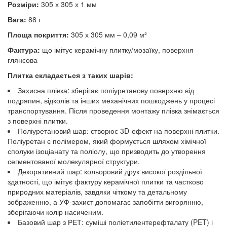
Розміри:
305 х 305 х 1 мм
Вага:
88 г
Площа покриття:
305 х 305 мм – 0,09 м²
Фактура:
що імітує керамічну плитку/мозаїку, поверхня
глянсова
Плитка складається з таких шарів:
Захисна плівка: зберігає поліуретанову поверхню від
подряпин, відколів та інших механічних пошкоджень у процесі
транспортування. Після проведення монтажу плівка знімається
з поверхні плитки.
Поліуретановий шар: створює 3D-ефект на поверхні плитки.
Поліуретан є полімером, який формується шляхом хімічної
сполуки ізоціанату та поліолу, що призводить до утворення
сегментованої молекулярної структури.
Декоративний шар: кольоровий друк високої роздільної
здатності, що імітує фактуру керамічної плитки та частково
природних матеріалів, завдяки чіткому та детальному
зображенню, а УФ-захист допомагає запобігти вигорянню,
зберігаючи колір насиченим.
Базовий шар з РЕТ: суміші поліетилентерефталату (PET) і