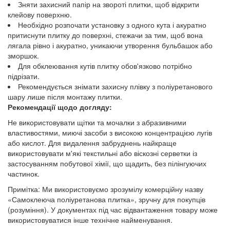
Зняти захисний папір на звороті плитки, щоб відкрити
клейову поверхню.
Необхідно розпочати установку з одного кута і акуратно
притиснути плитку до поверхні, стежачи за тим, щоб вона
лягала рівно і акуратно, уникаючи утворення бульбашок або
зморшок.
Для обклеювання кутів плитку обов'язково потрібно
підрізати.
Рекомендується знімати захисну плівку з поліуретанового
шару лише після монтажу плитки.
Рекомендації щодо догляду:
Не використовувати щітки та мочалки з абразивними
властивостями, миючі засоби з високою концентрацією лугів
або кислот. Для видалення забруднень найкраще
використовувати м'які текстильні або віскозні серветки із
застосуванням побутової хімії, що щадить, без пілінгуючих
частинок.
Примітка: Ми використовуємо зрозумілу комерційну назву
«Самоклеюча поліуретанова плитка», зручну для покупців
(розуміння). У документах під час відвантаження товару може
використовуватися інше технічне найменування.