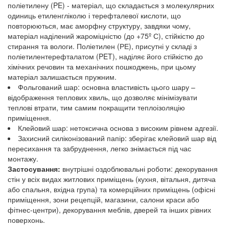
поліетилену (PE) - матеріал, що складається з молекулярних
одиниць етиленгліколю і терефталевої кислоти, що
повторюються, має аморфну структуру, завдяки чому,
матеріал наділений жароміцністю (до +75º С), стійкістю до
стирання та вологи. Поліетилен (РЕ), присутні у складі з
поліетилентерефталатом (PET), наділяє його стійкістю до
хімічних речовин та механічних пошкоджень, при цьому
матеріал залишається пружним.
Фольгований шар: основна властивість цього шару –
відображення теплових хвиль, що дозволяє мінімізувати
теплові втрати, тим самим покращити теплоізоляцію
приміщення.
Клейовий шар: нетоксична основа з високим рівнем адгезії.
Захисний силіконізований папір: зберігає клейовий шар від
пересихання та забруднення, легко знімається під час
монтажу.
Застосування:
внутрішні оздоблювальні роботи: декорування
стін у всіх видах житлових приміщень (кухня, вітальня, дитяча
або спальня, вхідна група) та комерційних приміщень (офісні
приміщення, зони рецепцій, магазини, салони краси або
фітнес-центри), декорування меблів, дверей та інших рівних
поверхонь.