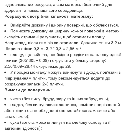
відновлюваних ресурсів, а сам матеріал безпечний для
здоров'я та навколишнього середовища.
Розрахунок потрібної кількості матеріалу:
Виміряйте довжину і ширину поверхні, що обклеюється.
Помножте довжину на ширину кожної поверхні в метрах і
складіть отримані результати, щоб отримати площу.
Наприклад, після вимірів ви отримали: Довжина стінки 3,2 м.
Ширина стінки 0,8 м. 3,2 * 0,8 = 2,56 м ²
площу, що вийшла, необхідно розділити на площу однієї
плитки (305*305= 0,09) і округлити у більшу сторону:
2,56/0,09=28,44 округляємо до 29.
У процесі монтажу можуть виникнути відходи, пов'язані з
підрізуванням плитки, тому рекомендується додати до
розрахунку запасні 2-3 плитки.
Вимоги до поверхонь:
чиста (без пилу, бруду, жиру та інших забруднень);
гладка, без виступаючих частинок, помітних нерівностей
або тріщин (за необхідності скористайтеся замазкою або
шпаклівкою);
суха (волога може вплинути на клейову основу та її
адгезійні здібності);