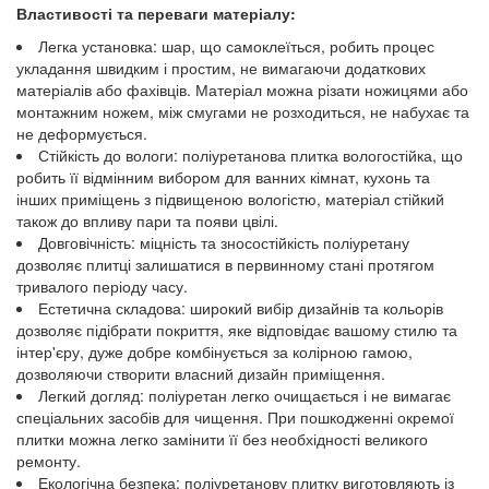
Властивості та переваги матеріалу:
Легка установка: шар, що самоклеїться, робить процес
укладання швидким і простим, не вимагаючи додаткових
матеріалів або фахівців. Матеріал можна різати ножицями або
монтажним ножем, між смугами не розходиться, не набухає та
не деформується.
Стійкість до вологи: поліуретанова плитка вологостійка, що
робить її відмінним вибором для ванних кімнат, кухонь та
інших приміщень з підвищеною вологістю, матеріал стійкий
також до впливу пари та появи цвілі.
Довговічність: міцність та зносостійкість поліуретану
дозволяє плитці залишатися в первинному стані протягом
тривалого періоду часу.
Естетична складова: широкий вибір дизайнів та кольорів
дозволяє підібрати покриття, яке відповідає вашому стилю та
інтер'єру, дуже добре комбінується за колірною гамою,
дозволяючи створити власний дизайн приміщення.
Легкий догляд: поліуретан легко очищається і не вимагає
спеціальних засобів для чищення. При пошкодженні окремої
плитки можна легко замінити її без необхідності великого
ремонту.
Екологічна безпека: поліуретанову плитку виготовляють із