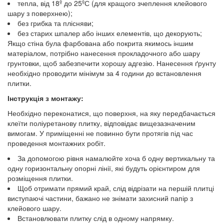
тепла, від 18º до 25ºС (для кращого зчеплення клейового
шару з поверхнею);
без грибка та плісняви;
без старих шпалер або інших елементів, що декорують;
Якщо стіна була фарбована або покрита якимось іншим
матеріалом, потрібно нанесення прокладочного або шару
грунтовки, щоб забезпечити хорошу адгезію. Нанесення ґрунту
необхідно проводити мінімум за 4 години до встановлення
плитки.
Інструкція з монтажу:
Необхідно переконатися, що поверхня, на яку передбачається
клеїти поліуретанову плитку, відповідає вищезазначеним
вимогам. У приміщенні не повинно бути протягів під час
проведення монтажних робіт.
За допомогою рівня намалюйте хоча б одну вертикальну та
одну горизонтальну опорні лінії, які будуть орієнтиром для
розміщення плитки.
Щоб отримати прямий край, слід відрізати на першій плитці
виступаючі частини, бажано не знімати захисний папір з
клейового шару.
Встановлювати плитку слід в одному напрямку.