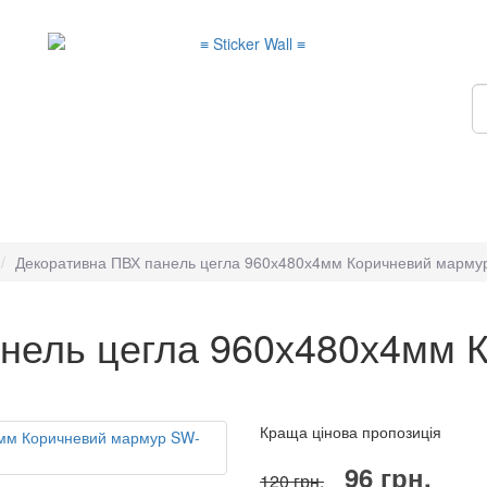
Декоративна ПВХ панель цегла 960х480х4мм Коричневий марм
нель цегла 960х480х4мм 
Краща цінова пропозиція
96 грн.
120 грн.