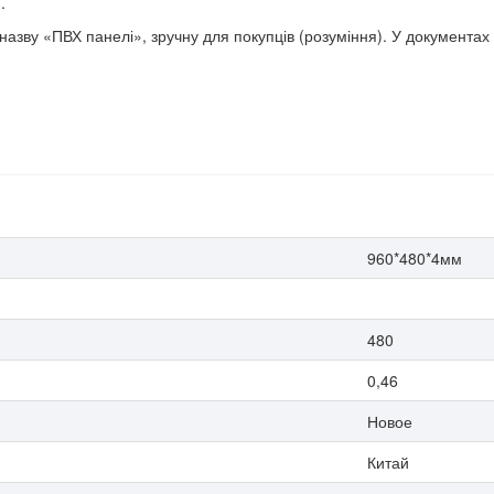
.
назву «ПВХ панелі», зручну для покупців (розуміння). У документах
960*480*4мм
480
0,46
Новое
Китай