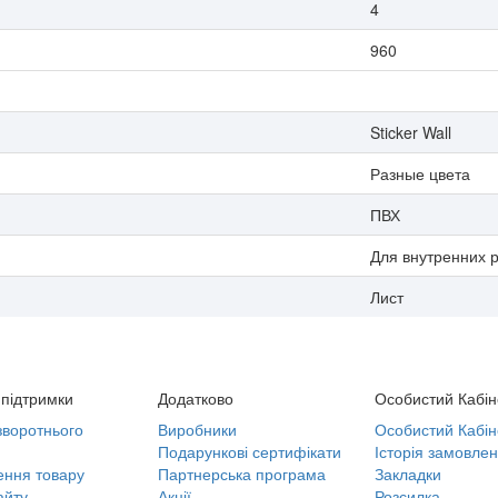
4
960
Sticker Wall
Разные цвета
ПВХ
Для внутренних 
Лист
підтримки
Додатково
Особистий Кабін
воротнього
Виробники
Особистий Кабін
Подарункові сертифікати
Історія замовлен
ння товару
Партнерська програма
Закладки
айту
Акції
Розсилка