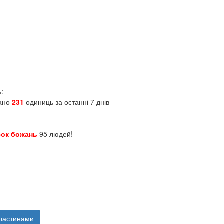
ь:
зано
231
одиниць за останні 7 днів
сок божань
95 людей!
частинами