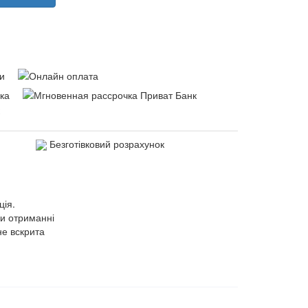
Безготівковий розрахунок
ція.
ри отриманні
не вскрита