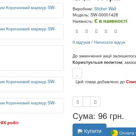
Виробник:
Sticker Wall
Модель: SW-00001428
Є в наявності
Наявність:
0 відгуків
/
Написати відгук
До закинчення акції залишилос
Користується попитом
; зака
Цей товар добавлено до
Спи
Сума: 96 грн.
НІХ робіт
Купити
Оплата 