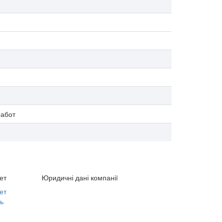
работ
ет
Юридичні дані компанії
ет
ь