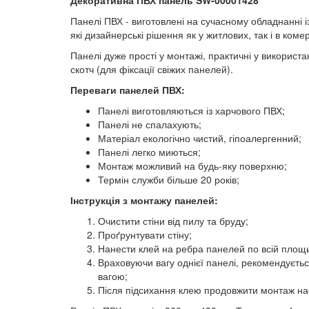
Панелі ПВХ - виготовлені на сучасному обладнанні і
які дизайнерські рішення як у житлових, так і в ком
Панелі дуже прості у монтажі, практичні у використа
скотч (для фіксації свіжих панелей).
Переваги панелей ПВХ:
Панелі виготовляються із харчового ПВХ;
Панелі не спалахують;
Матеріал екологічно чистий, гіпоалергенний;
Панелі легко миються;
Монтаж можливий на будь-яку поверхню;
Термін служби більше 20 років;
Інструкція з монтажу панелей:
Очистити стіни від пилу та бруду;
Проґрунтувати стіну;
Нанести клей на ребра панелей по всій площи
Враховуючи вагу однієї панелі, рекомендуєтьс
вагою;
Після підсихання клею продовжити монтаж на