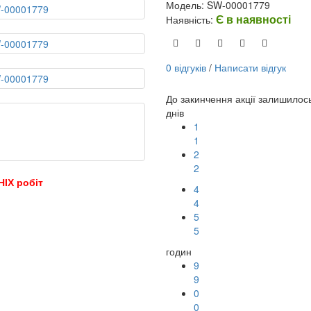
Модель: SW-00001779
Є в наявності
Наявність:
0 відгуків
/
Написати відгук
До закинчення акції залишилос
днів
1
1
2
2
НІХ робіт
4
4
5
5
годин
9
9
0
0