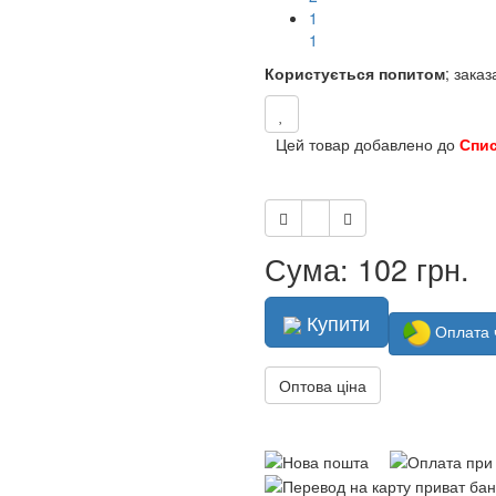
0
0
Користується попитом
; зака
Цей товар добавлено до
Спи
Сума: 102 грн.
Купити
Оплата 
Оптова ціна