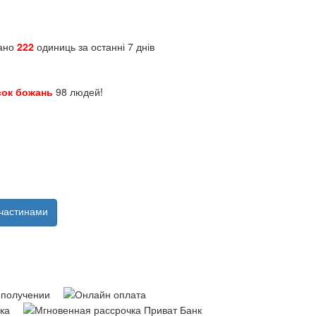
зано
222
одиниць за останні 7 днів
сок божань
98 людей!
частинами