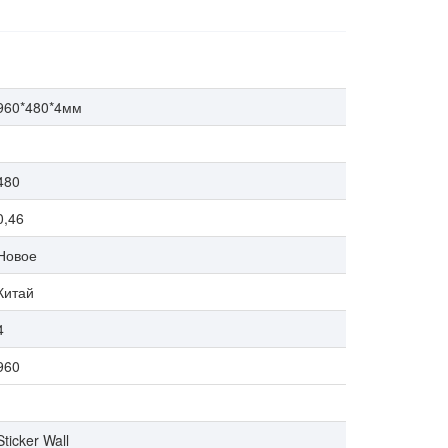
960*480*4мм
480
0,46
Новое
Китай
4
960
Sticker Wall