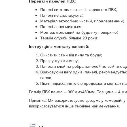
Переваги панелей ПВХ:
Панелі виготовляються із харчового ПВХ;
Панелі не спалахують;
Матеріал екологічно чистий, гіпоалергенний;
Панелі легко миються;
Монтаж можливий на будь-яку поверхню;
Термін служби більше 20 років;
Інструкція з монтажу панелей:
Очистити стіни від пилу та бруду;
Проґрунтувати стіну;
Нанести клей на ребра панелей по всій площи
Враховуючи вагу однієї панелі, рекомендуєтьс
вагою;
Після підсихання клею продовжити монтаж на
Розмір ПВХ панелі – 960ммх480мм. Товщина – 4 мм
Примітка: Ми використовуємо зрозумілу комерційну 
використовуватися інше технічне найменування.